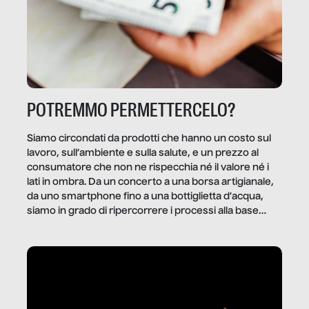
POTREMMO PERMETTERCELO?
Siamo circondati da prodotti che hanno un costo sul
lavoro, sull’ambiente e sulla salute, e un prezzo al
consumatore che non ne rispecchia né il valore né i
lati in ombra. Da un concerto a una borsa artigianale,
da uno smartphone fino a una bottiglietta d’acqua,
siamo in grado di ripercorrere i processi alla base
della produzione di ciò che diamo per scontato?
Questo reportage è un viaggio nel lavoro invisibile
dietro gli oggetti e i servizi che fanno la nostra vita
quotidiana.