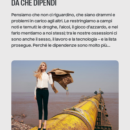
DA CHE DIPENDI
Pensiamo che non ci riguardino, che siano drammi e
problemi in carico agli altri. Le restringiamo a campi
noti e temuti: le droghe, l’alcol, il gioco d’azzardo, e nel
farlo mentiamo a noi stessi; tra le nostre ossessioni ci
sono anche il sesso, il lavoro e la tecnologia – e la lista
prosegue. Perché le dipendenze sono molto più
diffuse e subdole di quanto saremmo disposti ad
ammettere, e per ogni vittima c’è qualcuno che ne
trae un guadagno. In questo reportage vediamo
quale e come.