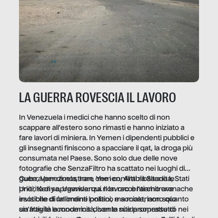
LA GUERRA ROVESCIA IL LAVORO
In Venezuela i medici che hanno scelto di non
scappare all’estero sono rimasti e hanno iniziato a
fare lavori di miniera. In Yemen i dipendenti pubblici e
gli insegnanti finiscono a spacciare il qat, la droga più
consumata nel Paese. Sono solo due delle nove
fotografie che SenzaFiltro ha scattato nei luoghi di
guerra per dimostrare che i conflitti ribaltano le
Cuba, Venezuela, Iran, Yemen, Arabia Saudita, Stati
priorità di sopravvivenza. Il lavoro è l’architrave
Uniti, Kenya, Uganda: qui non raccontiamo cronache
invisibile di un ordine politico e sociale, non solo
esotiche di fallimenti lontani, ma mostriamo quanto
un’attività economica: diventa nitida soprattutto nei
sia fragile la modernità, con le sue promesse di