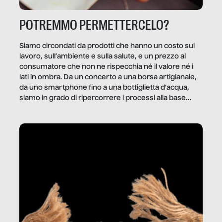
POTREMMO PERMETTERCELO?
Siamo circondati da prodotti che hanno un costo sul
lavoro, sull’ambiente e sulla salute, e un prezzo al
consumatore che non ne rispecchia né il valore né i
lati in ombra. Da un concerto a una borsa artigianale,
da uno smartphone fino a una bottiglietta d’acqua,
siamo in grado di ripercorrere i processi alla base
della produzione di ciò che diamo per scontato?
Questo reportage è un viaggio nel lavoro invisibile
dietro gli oggetti e i servizi che fanno la nostra vita
quotidiana.