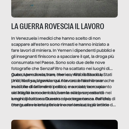
LA GUERRA ROVESCIA IL LAVORO
In Venezuela i medici che hanno scelto di non
scappare all’estero sono rimasti e hanno iniziato a
fare lavori di miniera. In Yemen i dipendenti pubblici e
gli insegnanti finiscono a spacciare il qat, la droga più
consumata nel Paese. Sono solo due delle nove
fotografie che SenzaFiltro ha scattato nei luoghi di
guerra per dimostrare che i conflitti ribaltano le
Cuba, Venezuela, Iran, Yemen, Arabia Saudita, Stati
priorità di sopravvivenza. Il lavoro è l’architrave
Uniti, Kenya, Uganda: qui non raccontiamo cronache
invisibile di un ordine politico e sociale, non solo
esotiche di fallimenti lontani, ma mostriamo quanto
un’attività economica: diventa nitida soprattutto nei
sia fragile la modernità, con le sue promesse di
luoghi di frattura. Questo reportage nasce dall’idea
emancipazione attraverso la competenza. Perché, di
che guerre e crisi penetrino nel tessuto più intimo
fronte alla violenza fisica o economica, la piramide del
delle società per alterarne le molecole professionali –
lavoro rovescia la sua gravità.
e, attraverso esse, il senso stesso della dignità.