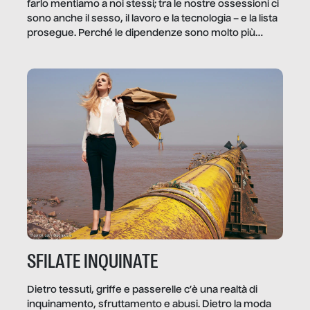
farlo mentiamo a noi stessi; tra le nostre ossessioni ci
sono anche il sesso, il lavoro e la tecnologia – e la lista
prosegue. Perché le dipendenze sono molto più
diffuse e subdole di quanto saremmo disposti ad
ammettere, e per ogni vittima c’è qualcuno che ne
trae un guadagno. In questo reportage vediamo
quale e come.
SFILATE INQUINATE
Dietro tessuti, griffe e passerelle c’è una realtà di
inquinamento, sfruttamento e abusi. Dietro la moda