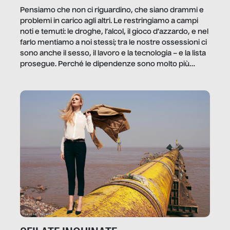
Pensiamo che non ci riguardino, che siano drammi e
problemi in carico agli altri. Le restringiamo a campi
noti e temuti: le droghe, l’alcol, il gioco d’azzardo, e nel
farlo mentiamo a noi stessi; tra le nostre ossessioni ci
sono anche il sesso, il lavoro e la tecnologia – e la lista
prosegue. Perché le dipendenze sono molto più
diffuse e subdole di quanto saremmo disposti ad
ammettere, e per ogni vittima c’è qualcuno che ne
trae un guadagno. In questo reportage vediamo
quale e come.