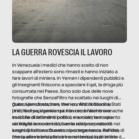
LA GUERRA ROVESCIA IL LAVORO
In Venezuela i medici che hanno scelto di non
scappare all’estero sono rimasti e hanno iniziato a
fare lavori di miniera. In Yemen i dipendenti pubblici e
gli insegnanti finiscono a spacciare il qat, la droga più
consumata nel Paese. Sono solo due delle nove
fotografie che SenzaFiltro ha scattato nei luoghi di
guerra per dimostrare che i conflitti ribaltano le
Cuba, Venezuela, Iran, Yemen, Arabia Saudita, Stati
priorità di sopravvivenza. Il lavoro è l’architrave
Uniti, Kenya, Uganda: qui non raccontiamo cronache
invisibile di un ordine politico e sociale, non solo
esotiche di fallimenti lontani, ma mostriamo quanto
un’attività economica: diventa nitida soprattutto nei
sia fragile la modernità, con le sue promesse di
luoghi di frattura. Questo reportage nasce dall’idea
emancipazione attraverso la competenza. Perché, di
che guerre e crisi penetrino nel tessuto più intimo
fronte alla violenza fisica o economica, la piramide del