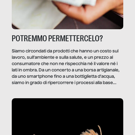
POTREMMO PERMETTERCELO?
Siamo circondati da prodotti che hanno un costo sul
lavoro, sull’ambiente e sulla salute, e un prezzo al
consumatore che non ne rispecchia né il valore né i
lati in ombra. Da un concerto a una borsa artigianale,
da uno smartphone fino a una bottiglietta d’acqua,
siamo in grado di ripercorrere i processi alla base
della produzione di ciò che diamo per scontato?
Questo reportage è un viaggio nel lavoro invisibile
dietro gli oggetti e i servizi che fanno la nostra vita
quotidiana.