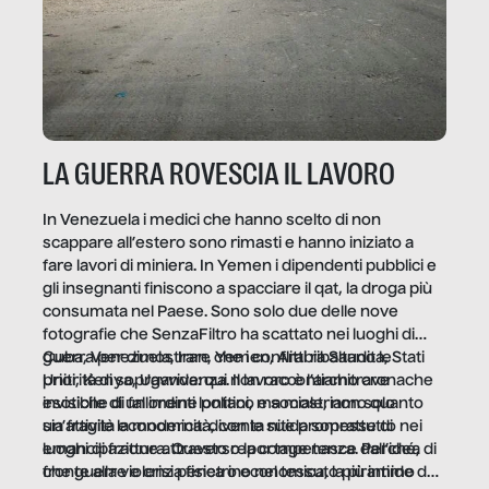
LA GUERRA ROVESCIA IL LAVORO
In Venezuela i medici che hanno scelto di non
scappare all’estero sono rimasti e hanno iniziato a
fare lavori di miniera. In Yemen i dipendenti pubblici e
gli insegnanti finiscono a spacciare il qat, la droga più
consumata nel Paese. Sono solo due delle nove
fotografie che SenzaFiltro ha scattato nei luoghi di
guerra per dimostrare che i conflitti ribaltano le
Cuba, Venezuela, Iran, Yemen, Arabia Saudita, Stati
priorità di sopravvivenza. Il lavoro è l’architrave
Uniti, Kenya, Uganda: qui non raccontiamo cronache
invisibile di un ordine politico e sociale, non solo
esotiche di fallimenti lontani, ma mostriamo quanto
un’attività economica: diventa nitida soprattutto nei
sia fragile la modernità, con le sue promesse di
luoghi di frattura. Questo reportage nasce dall’idea
emancipazione attraverso la competenza. Perché, di
che guerre e crisi penetrino nel tessuto più intimo
fronte alla violenza fisica o economica, la piramide del