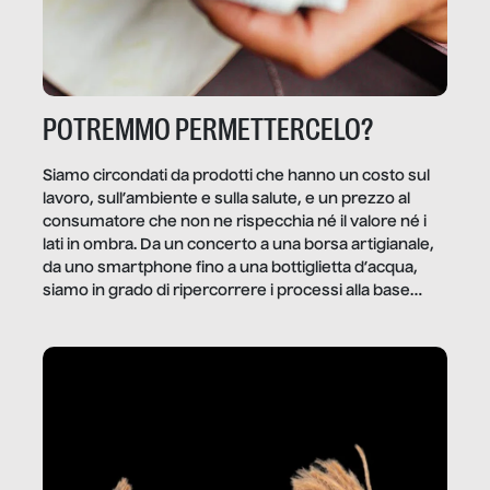
POTREMMO PERMETTERCELO?
Siamo circondati da prodotti che hanno un costo sul
lavoro, sull’ambiente e sulla salute, e un prezzo al
consumatore che non ne rispecchia né il valore né i
lati in ombra. Da un concerto a una borsa artigianale,
da uno smartphone fino a una bottiglietta d’acqua,
siamo in grado di ripercorrere i processi alla base
della produzione di ciò che diamo per scontato?
Questo reportage è un viaggio nel lavoro invisibile
dietro gli oggetti e i servizi che fanno la nostra vita
quotidiana.