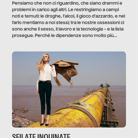
Pensiamo che non ci riguardino, che siano drammi e
problemi in carico agli altri. Le restringiamo a campi
noti e temuti: le droghe, l’alcol, il gioco d’azzardo, e nel
farlo mentiamo a noi stessi; tra le nostre ossessioni ci
sono anche il sesso, il lavoro e la tecnologia – e la lista
prosegue. Perché le dipendenze sono molto più
diffuse e subdole di quanto saremmo disposti ad
ammettere, e per ogni vittima c’è qualcuno che ne
trae un guadagno. In questo reportage vediamo
quale e come.
SFILATE INQUINATE