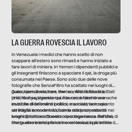
LA GUERRA ROVESCIA IL LAVORO
In Venezuela i medici che hanno scelto di non
scappare all’estero sono rimasti e hanno iniziato a
fare lavori di miniera. In Yemen i dipendenti pubblici e
gli insegnanti finiscono a spacciare il qat, la droga più
consumata nel Paese. Sono solo due delle nove
fotografie che SenzaFiltro ha scattato nei luoghi di
guerra per dimostrare che i conflitti ribaltano le
Cuba, Venezuela, Iran, Yemen, Arabia Saudita, Stati
priorità di sopravvivenza. Il lavoro è l’architrave
Uniti, Kenya, Uganda: qui non raccontiamo cronache
invisibile di un ordine politico e sociale, non solo
esotiche di fallimenti lontani, ma mostriamo quanto
un’attività economica: diventa nitida soprattutto nei
sia fragile la modernità, con le sue promesse di
luoghi di frattura. Questo reportage nasce dall’idea
emancipazione attraverso la competenza. Perché, di
che guerre e crisi penetrino nel tessuto più intimo
fronte alla violenza fisica o economica, la piramide del
delle società per alterarne le molecole professionali –
lavoro rovescia la sua gravità.