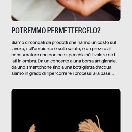
POTREMMO PERMETTERCELO?
Siamo circondati da prodotti che hanno un costo sul
lavoro, sull’ambiente e sulla salute, e un prezzo al
consumatore che non ne rispecchia né il valore né i
lati in ombra. Da un concerto a una borsa artigianale,
da uno smartphone fino a una bottiglietta d’acqua,
siamo in grado di ripercorrere i processi alla base
della produzione di ciò che diamo per scontato?
Questo reportage è un viaggio nel lavoro invisibile
dietro gli oggetti e i servizi che fanno la nostra vita
quotidiana.