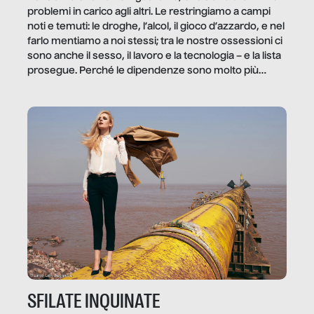
problemi in carico agli altri. Le restringiamo a campi
noti e temuti: le droghe, l’alcol, il gioco d’azzardo, e nel
farlo mentiamo a noi stessi; tra le nostre ossessioni ci
sono anche il sesso, il lavoro e la tecnologia – e la lista
prosegue. Perché le dipendenze sono molto più
diffuse e subdole di quanto saremmo disposti ad
ammettere, e per ogni vittima c’è qualcuno che ne
trae un guadagno. In questo reportage vediamo
quale e come.
SFILATE INQUINATE