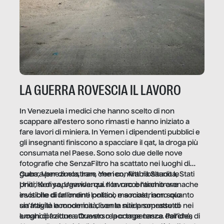
LA GUERRA ROVESCIA IL LAVORO
In Venezuela i medici che hanno scelto di non
scappare all’estero sono rimasti e hanno iniziato a
fare lavori di miniera. In Yemen i dipendenti pubblici e
gli insegnanti finiscono a spacciare il qat, la droga più
consumata nel Paese. Sono solo due delle nove
fotografie che SenzaFiltro ha scattato nei luoghi di
guerra per dimostrare che i conflitti ribaltano le
Cuba, Venezuela, Iran, Yemen, Arabia Saudita, Stati
priorità di sopravvivenza. Il lavoro è l’architrave
Uniti, Kenya, Uganda: qui non raccontiamo cronache
invisibile di un ordine politico e sociale, non solo
esotiche di fallimenti lontani, ma mostriamo quanto
un’attività economica: diventa nitida soprattutto nei
sia fragile la modernità, con le sue promesse di
luoghi di frattura. Questo reportage nasce dall’idea
emancipazione attraverso la competenza. Perché, di