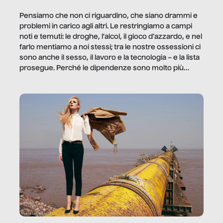
Pensiamo che non ci riguardino, che siano drammi e
problemi in carico agli altri. Le restringiamo a campi
noti e temuti: le droghe, l’alcol, il gioco d’azzardo, e nel
farlo mentiamo a noi stessi; tra le nostre ossessioni ci
sono anche il sesso, il lavoro e la tecnologia – e la lista
prosegue. Perché le dipendenze sono molto più
diffuse e subdole di quanto saremmo disposti ad
ammettere, e per ogni vittima c’è qualcuno che ne
trae un guadagno. In questo reportage vediamo
quale e come.