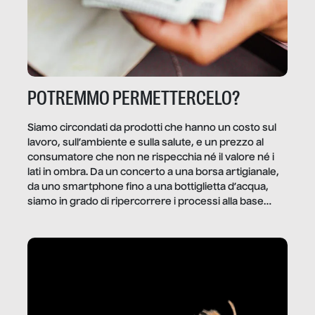
POTREMMO PERMETTERCELO?
Siamo circondati da prodotti che hanno un costo sul
lavoro, sull’ambiente e sulla salute, e un prezzo al
consumatore che non ne rispecchia né il valore né i
lati in ombra. Da un concerto a una borsa artigianale,
da uno smartphone fino a una bottiglietta d’acqua,
siamo in grado di ripercorrere i processi alla base
della produzione di ciò che diamo per scontato?
Questo reportage è un viaggio nel lavoro invisibile
dietro gli oggetti e i servizi che fanno la nostra vita
quotidiana.