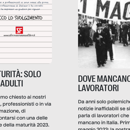
URITÀ: SOLO
DOVE MANCANO
 ADULTI
LAVORATORI
mo chiesto ai nostri
Da anni solo polemich
i, professionisti o in via
notizie inaffidabili se s
rmazione, di
parla di lavoratori che
ontarsi con una delle
mancano in Italia. Pri
e della maturità 2023.
maggio 2023: la nostr