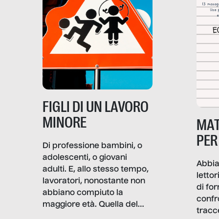
soprattutto nei luoghi di
lavoro rovescia la sua
frattura. Questo reportage
gravità.
nasce dall’idea che guerre
e crisi penetrino nel tessuto
più intimo delle società per
alterarne le molecole
professionali – e, attraverso
esse, il senso stesso della
dignità.
FIGLI DI UN LAVORO
MINORE
MAT
PER
Di professione bambini, o
adolescenti, o giovani
Abbia
adulti. E, allo stesso tempo,
lettor
lavoratori, nonostante non
di fo
abbiano compiuto la
confr
maggiore età. Quella del
tracc
lavoro minorile è una piaga