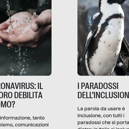
ONAVIRUS: IL
I PARADOSSI
ORO DEBILITA
DELL’INCLUSIO
OMO?
La parola da usare è
inclusione, con tutti i
informazione, tanto
paradossi che si port
mismo, comunicazioni