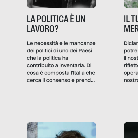
IL 
LA POLITICA È UN
MER
LAVORO?
Dicia
Le necessità e le mancanze
potre
dei politici di uno dei Paesi
il no
che la politica ha
rifle
contribuito a inventarla. Di
opera
cosa è composta l’Italia che
nostr
cerca il consenso e prende
concr
le decisioni?