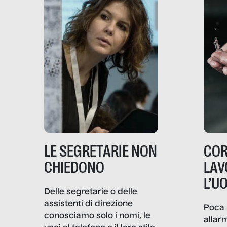
LE SEGRETARIE NON
COR
CHIEDONO
LAV
L’U
Delle segretarie o delle
assistenti di direzione
Poca 
conosciamo solo i nomi, le
allar