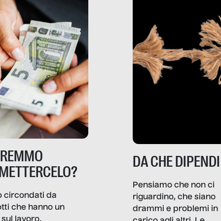
TREMMO
DA CHE DIPENDI
METTERCELO?
Pensiamo che non ci
 circondati da
riguardino, che siano
tti che hanno un
drammi e problemi in
sul lavoro,
carico agli altri. Le