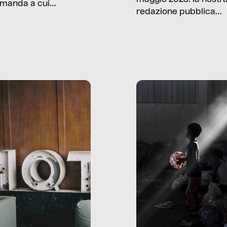
manda a cui
redazione pubblica
amo rispondere è:
dati, storie, interviste
mmo ancora scrivere
che raccontano come
ma, da adulti? Ecco le
stanno davvero le cos
te, nelle loro prove.
dove mancano davve
risorse. Sono la giustiz
la sanità, la ristorazion
la scuola, le fabbriche
la pubblica
amministrazione, l’edil
il sociale.