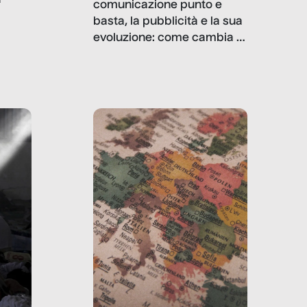
comunicazione punto e
basta, la pubblicità e la sua
, infografiche
evoluzione: come cambia il
filo rosso che dalle aziende
e e
porta ai clienti. Ne usciremo
ro
davvero migliori, sotto
ia,
questo punto di vista?
e,
,
izia,