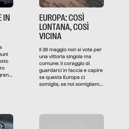
 IN
EUROPA: COSÌ
LONTANA, COSÌ
VICINA
a
Il 26 maggio non si vota per
muni
una vittoria singola ma
esto
comune: il coraggio di
ro
guardarci in faccia e capire
granti
se questa Europa ci
i di
somiglia, se noi somigliamo
cia,
a lei. Per provare a
rispondere, SenzaFiltro ha
do
indagato il mestiere della
ci
politica italiana ed europea,
che lingua parla e che
strumenti usa, come