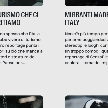
TURISMO CHE CI
MIGRANTI MADE
ITIAMO
ITALY
mo spesso che l’Italia
Non c’è più tempo per
bbe vivere di turismo:
parlarne poggiandosi 
stro reportage punta i
stereotipi e luoghi co
ttori su ciò che manca a
fin troppo comodi: qu
tori e strutture del
reportage di SenzaFilt
o Paese per
esplora il tema dei mi
etizzarlo.
sotto i molteplici profil
cui non arriva mai trac
compreso quello degli
immigrati che – quan
possono – addirittura 
ripensano.