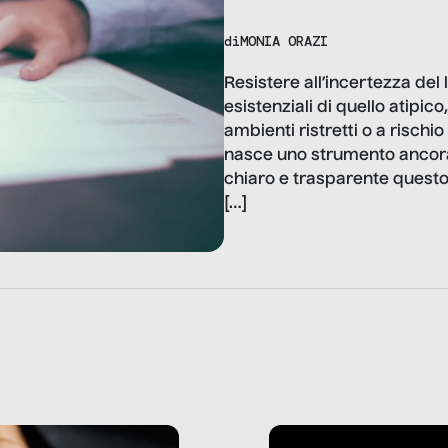
di
MONIA ORAZI
Resistere all’incertezza del l
esistenziali di quello atipico
ambienti ristretti o a rischi
nasce uno strumento ancora
chiaro e trasparente questo
[…]