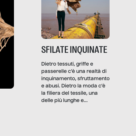
SFILATE INQUINATE
Dietro tessuti, griffe e
passerelle c’è una realtà di
inquinamento, sfruttamento
e abusi. Dietro la moda c’è
la filiera del tessile, una
delle più lunghe e
impattanti dal punto di vista
sociale e ambientale. In
questo reportage mettiamo
in luce le gravi