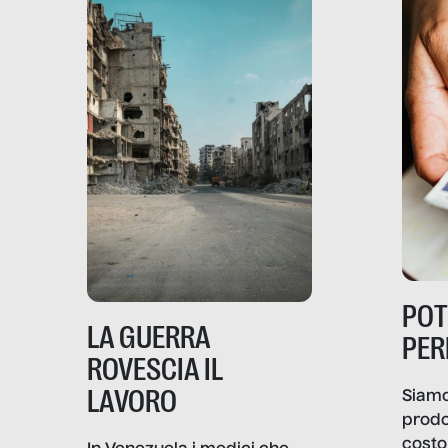
PO
LA GUERRA
PER
ROVESCIA IL
LAVORO
Siamo
prodo
costo 