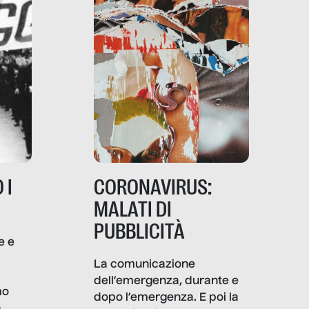
 I
CORONAVIRUS:
MALATI DI
PUBBLICITÀ
e e
i
La comunicazione
dell’emergenza, durante e
mo
dopo l’emergenza. E poi la
a