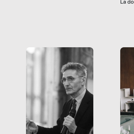
La do
con pesanti effetti
volev
psicologici e sociali, ed è
sapre
più vicina di quanto si pensi:
un te
non esiste solo nel Terzo
rispos
mondo, ma anche in Italia,
dove coinvolge 336.000
minori. […]