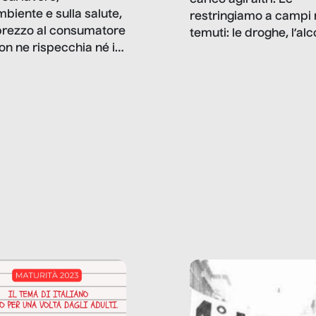
mbiente e sulla salute,
restringiamo a campi 
prezzo al consumatore
temuti: le droghe, l’alcol
on ne rispecchia né il
gioco d’azzardo, e nel 
 né i lati in ombra. Da
mentiamo a noi stessi; 
ncerto a una borsa
nostre ossessioni ci s
ianale, da uno
anche il sesso, il lavor
phone fino a una
tecnologia – e la lista
glietta d’acqua, siamo
prosegue. Perché le
do di ripercorrere i
dipendenze sono molt
ssi alla base della
diffuse e subdole di q
zione di ciò che
saremmo disposti ad
 per scontato?
ammettere, e per ogni
o reportage è un
vittima c’è qualcuno c
o nel lavoro invisibile
trae un guadagno. In 
 gli oggetti e i servizi
reportage vediamo qu
anno la nostra vita
come.
diana.