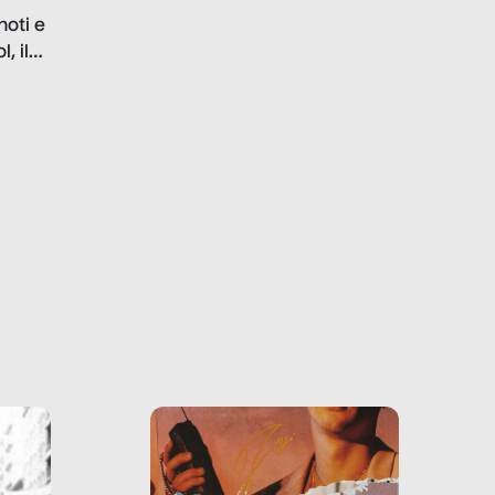
problematiche del settore e
noti e
la malafede dei grandi
, il
marchi.
farlo
tra le
ono
o e la
o più
uanto
he ne
questo
ale e