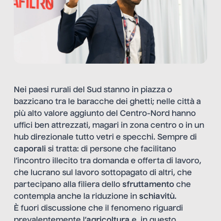
Nei paesi rurali del Sud stanno in piazza o
bazzicano tra le baracche dei ghetti; nelle città a
più alto valore aggiunto del Centro-Nord hanno
uffici ben attrezzati, magari in zona centro o in un
hub direzionale tutto vetri e specchi. Sempre di
caporali
si tratta: di persone che facilitano
l’incontro illecito tra domanda e offerta di lavoro,
che lucrano sul
lavoro sottopagato di altri
, che
partecipano alla filiera dello
sfruttamento
che
contempla anche la riduzione in
schiavitù
.
È fuori discussione che il fenomeno riguardi
prevalentemente l’
agricoltura
e, in questo