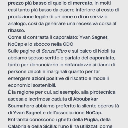
prezzo più basso di quello di mercato
, in molti
casi tanto più basso da essere inferiore al costo di
produzione legale di un bene o di un servizio
analogo, così da generare una recessiva corsa al
ribasso.
Come si contrasta il caporalato: Yvan Sagnet,
NoCap e lo sbocco nella GDO
Sulle pagine di
SenzaFiltro
e sul palco di Nobìlita
abbiamo spesso scritto e parlato del
caporalato
,
tanto per denunciarne le
nefandezze
ai danni di
persone deboli e marginali quanto per far
emergere
azioni positive
di riscatto e modelli
economici sostenibili.
È la ragione per cui, ad esempio, alla pirotecnica
ascesa e lacrimosa caduta di
Aboubakar
Soumahoro
abbiamo preferito la silente operosità
di
Yvan Sagnet
e dell’associazione
NoCap
.
Entrambi conoscono i ghetti della Puglia, della
Calabria e della Sicilia: l’uno li ha utilizzati come