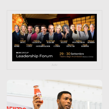
https://tinyurl.com/363fvfm9
Adv