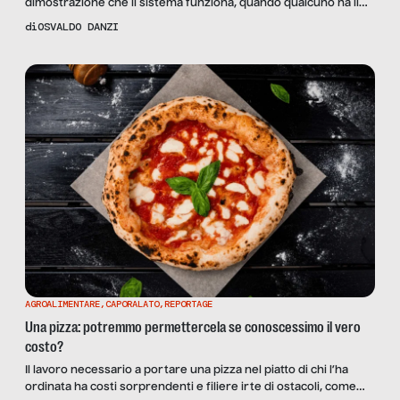
dimostrazione che il sistema funziona, quando qualcuno ha il
coraggio di applicarlo.
di
OSVALDO DANZI
AGROALIMENTARE
,
CAPORALATO
,
REPORTAGE
Una pizza: potremmo permettercela se conoscessimo il vero
costo?
Il lavoro necessario a portare una pizza nel piatto di chi l’ha
ordinata ha costi sorprendenti e filiere irte di ostacoli, come