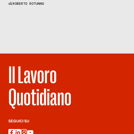
lavoro nero, caporalato e sfruttamento 4.0. Facciamo i conti in
di
ROBERTO ROTUNNO
tasca alla pietanza più rappresentativa dell’Italia, dentro e fuori
dal Paese
Scopri
la Rivista
NUMERO 116 –
CAVALLI DI
BATTAGLIA
Il Lavoro
Quotidiano
SEGUICI SU
facebook
linkedin
instagram
youtube