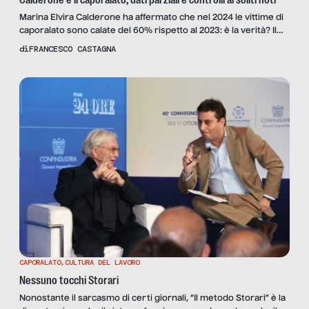
Marina Elvira Calderone ha affermato che nel 2024 le vittime di
caporalato sono calate del 60% rispetto al 2023: è la verità? Il
lavoro nei campi sta migliorando? L’abbiamo chiesto ai
di
FRANCESCO CASTAGNA
segretari generali delle sigle confederali, oltre che a Yvan
Sagnet dell’associazione NoCap
CAPORALATO
,
CULTURA DEL LAVORO
Nessuno tocchi Storari
Nonostante il sarcasmo di certi giornali, “Il metodo Storari” è la