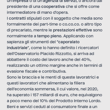
un’
impresa
o di un’
agenzia di servizi
, o ancora dal
presidente di una
cooperativa
che si offre come
intermediatore di mano d’opera.
I
contratti
stipulati con il soggetto che media sono
formalmente dei part-time o co.co.co. o altro tipo
di precariato, mentre le
prestazioni effettive
sono
normalmente a
tempo pieno
. Applicando con
sapienza gli strumenti del “
caporalato
industriale
”, come lo hanno definito i ricercatori
dell’Osservatorio Placido Rizzotto, si arriva ad
abbattere il costo del lavoro anche del 40%,
realizzando un ottimo margine anche in termini di
evasione fiscale e contributiva.
Sono le braccia e le menti di queste lavoratrici e
questi lavoratori che alimentano la filiera
dell’economia sommersa, il cui valore, nel 2020,
ha superato i 157 miliardi di euro, che equivalgono
a poco meno del 10% del Prodotto Interno Lordo.
Beni e servizi ceduti al consumatore finale a un