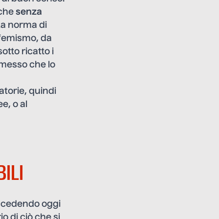
nche
senza
ta norma di
ufemismo, da
tto ricatto i
mmesso che lo
torie, quindi
e, o al
ILI
uccedendo oggi
o di ciò che si