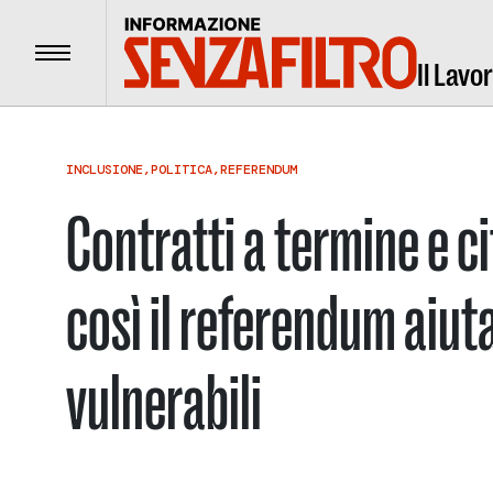
Menu
Il Lavo
INCLUSIONE
,
POLITICA
,
REFERENDUM
Contratti a termine e c
così il referendum aiuta
vulnerabili