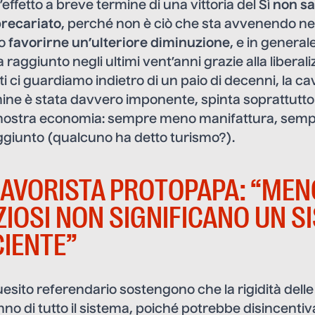
effetto a breve termine di una vittoria del Sì
non s
 precariato
, perché non è ciò che sta avvenendo neg
ro
favorirne un’ulteriore diminuzione
, e in general
 raggiunto negli ultimi vent’anni grazie alla liberal
ti ci guardiamo indietro di un paio di decenni, la ca
mine è stata davvero imponente, spinta soprattutto
 nostra economia: sempre meno manifattura, sempr
ggiunto (qualcuno ha detto turismo?).
LAVORISTA PROTOPAPA: “MEN
IOSI NON SIGNIFICANO UN S
CIENTE”
quesito referendario sostengono che la rigidità delle
o di tutto il sistema, poiché potrebbe disincentiv