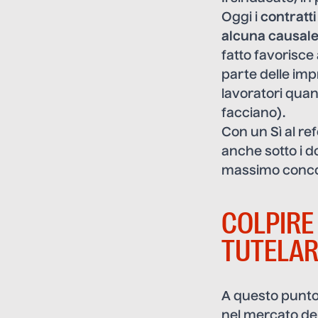
Oggi i
contratt
alcuna causal
fatto favorisc
parte delle imp
lavoratori quan
facciano).
Con un Sì al r
anche sotto i do
massimo concor
COLPIRE
TUTELAR
A questo punto
nel mercato del