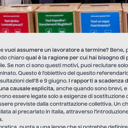
 e
vuoi assumere un lavoratore a termine?
Bene, p
odo chiaro
qual è la ragione per cui hai bisogno di
le. Se non ci sono questi motivi, puoi reclutare solo
nato. Questo è l’obiettivo del quesito referendari
ultazioni dell’8 e 9 giugno.
I rapporti a scadenza
na causale esplicita
, anche quando sono brevi, e
ono essere legate solo a esigenze di sostituzione di
re previste dalla contrattazione collettiva. Un ch
lata al precariato in Italia, attraverso l’introduzio
a.
n pratica, punta a una legge che si potrebbe definir