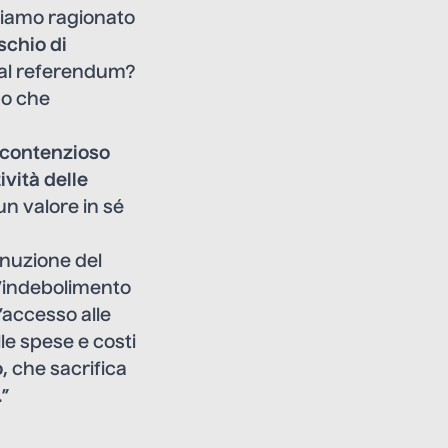
biamo ragionato
schio di
ì al referendum?
no che
 contenzioso
tività delle
un valore in sé
minuzione del
l’indebolimento
l’accesso alle
lle spese e costi
o
, che sacrifica
.”