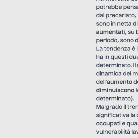
potrebbe pensa
dal precariato,
sono in netta 
aumentati
, su
periodo, sono
d
La tendenza è 
ha in questi du
determinato. Il
dinamica del m
dell’
aumento de
diminuiscono l
determinato).
Malgrado il tr
significativa la
occupati e qua
vulnerabilità l