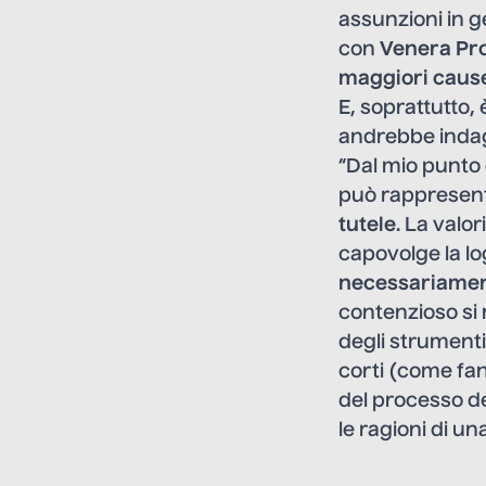
assunzioni in 
con
Venera Pr
maggiori cause
E, soprattutto
andrebbe indag
“Dal mio punto 
può rappresenta
tutele
. La valo
capovolge la log
necessariament
contenzioso si 
degli strumenti 
corti (come fann
del processo de
le ragioni di u