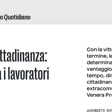
ro Quotidiano
ittadinanza:
Con la vitt
termine, l
determina
 i lavoratori
vantaggio 
tempo, dim
cittadinan
extracomun
Venera P
di
ROBERTO RO