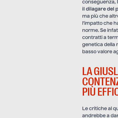
conseguenza, l’
il dilagare del
ma più che alt
l’impatto che ha
norme. Se infat
contratti a ter
genetica della
basso valore a
LA GIUS
CONTENZ
PIÙ EFFI
Le critiche al 
andrebbe a dann