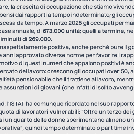
re, la
crescita di occupazione
che stiamo vivendo
 bensì dai rapporti a tempo indeterminato; gli occu
discesa da tempo. A marzo 2025 gli occupati perman
 base annuale, di
673.000 unità
; quelli
a termine
, ne
iminuiti di 269.000
.
inaspettatamente positiva, anche perché pure il g
e anni approvato diverse norme per favorire i rap
 motivo di questi numeri che appaiono positivi è an
ercato del lavoro:
crescono gli occupati over 50
, 
ll’età pensionabile
che li trattiene al lavoro, ment
e assunzioni di giovani
(che infatti di solito avve
end, l’ISTAT ha comunque ricordato nel suo rapport
 quota di
lavoratori vulnerabili
: “
Oltre un terzo dei 
si un quarto delle donne
sperimentano almeno una
avorativa”, quindi tempo determinato o part time inv