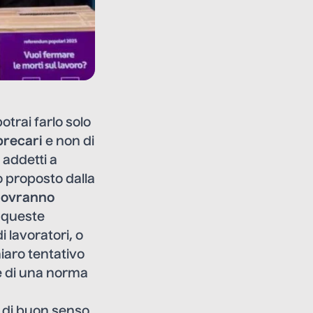
otrai farlo solo
 precari
e non di
 addetti a
o proposto dalla
 dovranno
 queste
 lavoratori, o
iaro tentativo
ne di una norma
e di buon senso.