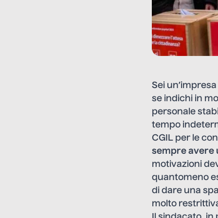
Sei un’impresa
se indichi in m
personale stabi
tempo indetermi
CGIL per le cons
sempre avere u
motivazioni dev
quantomeno esse
di dare una spal
molto restrittiv
Il sindacato, i