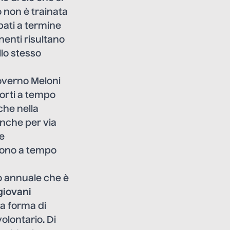
 non è trainata
pati a termine
enti risultano
llo stesso
overno Meloni
porti a tempo
che nella
anche per via
re
ngono a tempo
o annuale che è
giovani
 forma di
olontario. Di