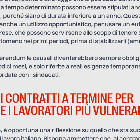
i a tempo determinato
possono essere stipulati a
e
, purché siano di durata inferiore a un anno. Ques
e anche un
utilizzo opportunistico
, per usare un e
rese, che possono servirsene allo scopo di tenere so
tomeno nei primi periodi, prima di stabilizzarli (a
eferendum le causali diventerebbero sempre obbliga
dici mesi, e solo riferite a reali esigenze temporane
date con i sindacati.
 I CONTRATTI A TERMINE PER
E I LAVORATORI PIÙ VULNERAB
, è opportuna una riflessione su quello che sta s
 lavoro italiano. Bisogna ammettere che, al contrari