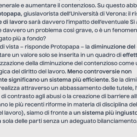
generale e aumentare il contenzioso. Su questo ab
otopapa
, giuslavorista dell’Università di Verona: il
ri
 di lavoro
sarà davvero l’impatto dell’eventuale S
, è davvero un problema così grave, o è un fenome
ato più a fondo?
di vista – risponde Protopapa – la
diminuzione del
re un valore solo se inserita in un quadro di
effet
rizzazione della diminuzione del contenzioso come 
ica del diritto del lavoro.
Meno controversie non
e significano un sistema più efficiente
. Se la di
realizza attraverso un abbassamento delle tutele, 
di contrasto agli abusi o la creazione di barriere al
o le più recenti riforme in materia di disciplina de
l lavoro), siamo di fronte a
un sistema più ingiust
na sola delle parti senza un adeguato bilanciamento