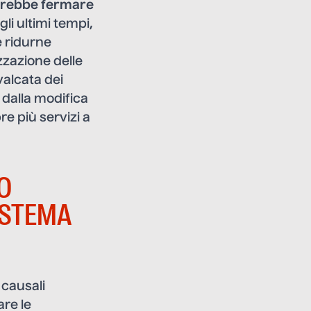
arebbe fermare
li ultimi tempi,
e ridurne
izzazione delle
valcata dei
 dalla modifica
e più servizi a
O
ISTEMA
 causali
are le