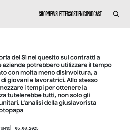
SHOP
NEWSLETTER
SOSTIENICI
PODCAST
Cerca
oria del Sì nel quesito sui contratti a
e aziende potrebbero utilizzare il tempo
to con molta meno disinvoltura, a
di giovani e lavoratrici. Allo stesso
ezzare i tempi per ottenere la
za tutelerebbe tutti, non solo gli
itari. L’analisi della giuslavorista
rotopapa
TUNNO
05.06.2025