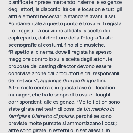
pianifica le riprese mettendo insieme le esigenze
degli attori, la disponibilità delle location e tutti gli
altri elementi necessari a mandare avanti il set.
Fondamentale a questo punto è trovare il
regista
– o i registi – a cui viene affidata la scelta dei
capireparto, dal
direttore della fotografia
alle
scenografie
ai
costumi
, fino alle
musiche
.
“Rispetto al cinema, dove il regista ha spesso
maggiore controllo sulla scelta degli attori, le
proposte del casting director devono essere
condivise anche dai produttori e dai responsabili
del network”, aggiunge Giorgio Grignaffini.
Altro ruolo centrale in questa fase è il
location
manager
, che ha lo scopo di trovare i luoghi
corrispondenti alle esigenze. “Molte fiction sono
state girate nei teatri di posa, da
Un medico in
famiglia
a
Distretto di polizia,
perché se sono
previste molte puntate si ammortizzano i costi;
altre sono girate in esterni o in set allestiti in