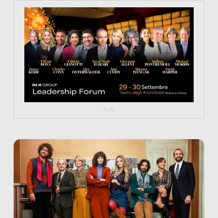
https://tinyurl.com/363fvfm9
Adv