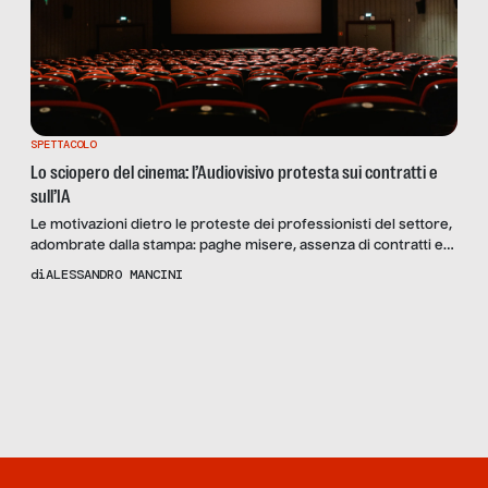
SPETTACOLO
Lo sciopero del cinema: l’Audiovisivo protesta sui contratti e
sull’IA
Le motivazioni dietro le proteste dei professionisti del settore,
adombrate dalla stampa: paghe misere, assenza di contratti e
tutele e l’ombra lunga dell’intelligenza artificiale. Le opinioni di
di
ALESSANDRO MANCINI
Francesca Romana De Martini di UNITA, Cinzia Mascoli di Artisti
7607 e Daniele Giuliani di ANAD
Scopri
la Rivista
NUMERO 101
– LA VITA ON
DEMAND