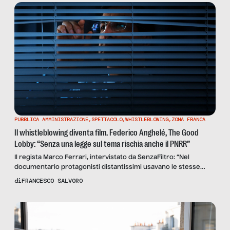
PUBBLICA AMMINISTRAZIONE
,
SPETTACOLO
,
WHISTLEBLOWING
,
ZONA FRANCA
Il whistleblowing diventa film. Federico Anghelé, The Good
Lobby: “Senza una legge sul tema rischia anche il PNRR”
Il regista Marco Ferrari, intervistato da SenzaFiltro: “Nel
documentario protagonisti distantissimi usavano le stesse
parole: mobbing, isolamento, stress psicologico”. E l’Italia è
di
FRANCESCO SALVORO
ancora in ritardo rispetto alla direttiva europea sul
whistleblowing.