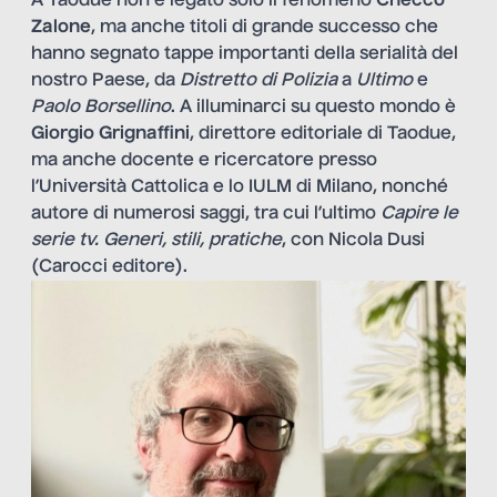
A Taodue non è legato solo il fenomeno
Checco
Zalone
, ma anche titoli di grande successo che
hanno segnato tappe importanti della serialità del
nostro Paese, da
Distretto di Polizia
a
Ultimo
e
Paolo Borsellino
. A illuminarci su questo mondo è
Giorgio Grignaffini
, direttore editoriale di Taodue,
ma anche docente e ricercatore presso
l’Università Cattolica e lo IULM di Milano, nonché
autore di numerosi saggi, tra cui l’ultimo
Capire le
serie tv. Generi, stili, pratiche
, con Nicola Dusi
(Carocci editore).