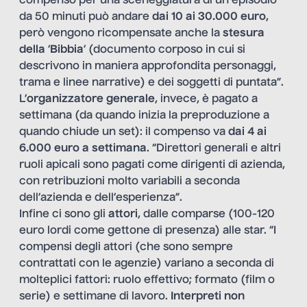
compenso per una sceneggiatura di un episodio
da 50 minuti può andare
dai 10 ai 30.000 euro
,
però vengono ricompensate anche la
stesura
della
‘
Bibbia
’ (documento corposo in cui si
descrivono in maniera approfondita personaggi,
trama e linee narrative) e dei soggetti di puntata”.
L’
organizzatore generale
, invece, è pagato a
settimana (da quando inizia la preproduzione a
quando chiude un set): il compenso va
dai 4 ai
6.000 euro a settimana
. “Direttori generali e altri
ruoli apicali sono pagati come dirigenti di azienda,
con retribuzioni molto variabili a seconda
dell’azienda e dell’esperienza”.
Infine ci sono gli
attori
, dalle comparse (100-120
euro lordi come gettone di presenza) alle star. “I
compensi degli attori (che sono sempre
contrattati con le agenzie) variano a seconda di
molteplici fattori: ruolo effettivo; formato (film o
serie) e settimane di lavoro.
Interpreti non