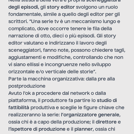
Nella stesura della vera e propria
sceneggiatura
degli episodi
, gli
story editor
svolgono un ruolo
fondamentale, simile a quello degli editor per gli
scrittori. “Una serie tv è un meccanismo lungo e
complicato, dove occorre tenere le fila della
narrazione di otto, dieci o più episodi. Gli story
editor valutano e indirizzano il lavoro degli
sceneggiatori, fanno note, possono chiedere tagli,
aggiustamenti e modifiche, controllando che non
vi siano ellissi e incongruenze nello sviluppo
orizzontale e/o verticale delle storie”.
Parte la macchina organizzativa: dalla pre alla
postproduzione
Avuto l’ok a procedere dal network o dalla
piattaforma, il produttore fa partire lo
studio di
fattibilità
produttiva e sceglie le figure chiave che
realizzeranno la serie:
l’organizzatore generale
,
ossia chi è a capo della produzione; il
direttore
e
l’
ispettore di produzione
e il
planner
, ossia chi