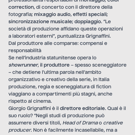
professionalità responsabili di
montaggio
;
color
correction
, di concerto con il direttore della
fotografia;
mixaggio audio
,
effetti speciali
;
sincronizzazione musicale
;
doppiaggio
. “Le
società di produzione affidano queste operazioni
a laboratori esterni”, puntualizza Grignaffini.
Dal produttore alle comparse: compensi e
responsabilità
Se nell’industria statunitense opera lo
showrunner
,
il produttore
– spesso sceneggiatore
– che detiene l’ultima parola nell’ambito
organizzativo e creativo della serie, in Italia
produzione, regia e sceneggiatura di fiction
viaggiano a compartimenti più stagni, anche
rispetto al cinema.
Giorgio Grignaffini è il
direttore editoriale
. Qual è il
suo ruolo? “Negli studi di produzione può
assumere diversi titoli,
Head of Drama
o
creative
producer
. Non è facilmente incasellabile, ma a