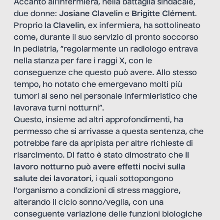
Accanto all’infermiera, nella battaglia sindacale,
due donne:
Josiane Clavelin
e
Brigitte Clément
.
Proprio la
Clavelin
, ex infermiera, ha sottolineato
come, durante il suo servizio di pronto soccorso
in pediatria, “regolarmente un radiologo entrava
nella stanza per fare i raggi X, con le
conseguenze che questo può avere. Allo stesso
tempo, ho notato che emergevano molti più
tumori al seno nel personale infermieristico che
lavorava turni notturni”.
Questo, insieme ad altri approfondimenti, ha
permesso che si arrivasse a questa sentenza, che
potrebbe fare da apripista per altre richieste di
risarcimento. Di fatto è stato dimostrato che
il
lavoro notturno può avere effetti nocivi sulla
salute dei lavoratori
, i quali sottopongono
l’organismo a condizioni di stress maggiore,
alterando il ciclo sonno/veglia, con una
conseguente variazione delle funzioni biologiche