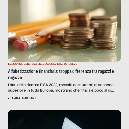
ECONOMIA
,
GENERAZIONI
,
SCUOLA
,
TAGLIO BREVE
Alfabetizzazione finanziaria: troppa differenza tra ragazzi e
ragazze
I dati della ricerca PISA 2022, raccolti da studenti di seconda
superiore in tutta Europa, mostrano che l’Italia è poco al di
sotto della media UE per quanto riguarda le competenze
di
LARA MARIANI
economiche. Ma tra le disomogeneità interne pesa troppo lo
svantaggio socioeconomico di base e la differenza di genere