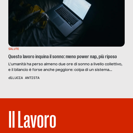
SALUTE
Questo lavoro inquina il sonno: meno power nap, più riposo
L’umanità ha perso almeno due ore di sonno a livello collettivo,
e il bilancio è forse anche peggiore: colpa di un sistema
lavorativo dai carichi e dagli orari vetusti. Una riflessione che
di
LUCIA ANTISTA
parte dal libro Manifesto pisolini di Virginia Cafaro e coinvolge
in intervista il neuroscienziato e professore universitario Luigi
De Gennaro
Il Lavoro