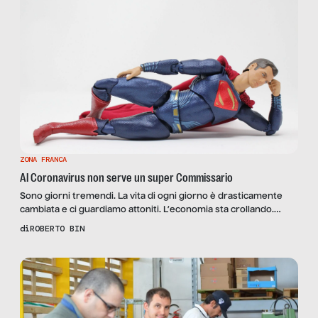
ZONA FRANCA
Al Coronavirus non serve un super Commissario
Sono giorni tremendi. La vita di ogni giorno è drasticamente
cambiata e ci guardiamo attoniti. L’economia sta crollando.
Chissà quando tutto tornerà normale? Ma tornerà normale? È
di
ROBERTO BIN
proprio questo che vogliamo? Le epidemie e le altre catastrofi
lasciano conseguenze di lungo periodo, non se ne esce senza
mutamenti. Quando scoppiano, la gente si fa prendere […]