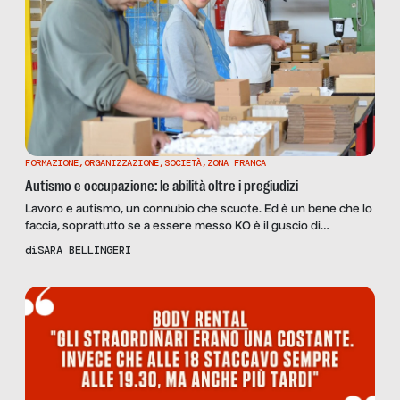
FORMAZIONE
,
ORGANIZZAZIONE
,
SOCIETÀ
,
ZONA FRANCA
Autismo e occupazione: le abilità oltre i pregiudizi
Lavoro e autismo, un connubio che scuote. Ed è un bene che lo
faccia, soprattutto se a essere messo KO è il guscio di
pregiudizi che troppo spesso lo caratterizza. C’è chi ancora
di
SARA BELLINGERI
crede che il disturbo sia da relegare all’esclusiva bolla
dell’assistenzialismo, quando invece può e deve essere
tutt’altro. A dimostrarlo ci sono realtà […]