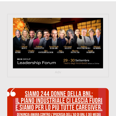
https://tinyurl.com/363fvfm9
Adv