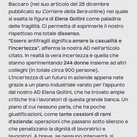
Baccaro (nel suo articolo del 28 dicembre
pubblicato su
Corriere della Sera
online) nel quale
si esalta la figura di
Elena Goitini
come paladina
delle fragilità. Ci permetta di esprimerle il nostro
rispettoso ma totale
dissenso
.
“Essere antifragili significa
amare la casualità e
l’incertezza
”, afferma la nostra AD nell’articolo
citato. In realtà la vera incertezza è quella che
stanno sperimentando
244 donne
insieme ad altri
colleghi (in totale circa 900 persone).
L’incertezza di un futuro in aziende appena nate
grazie a un piano industriale varato per l’appunto
dal nostro AD Elena Goitini, che ha trovato ampie
critiche tra i lavoratori di questa grande banca.
Un
piano di cui nessuno parla
, che ha poche
giustificazioni, come
tante cessioni di rami
d’azienda
: operazioni che passano sotto silenzio e
che penalizzano la dignità di lavoratrici e
lavoratori. A breve, se nessuno interverrà, si