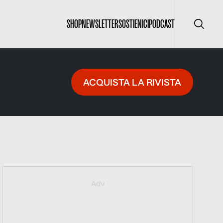
SHOP
NEWSLETTER
SOSTIENICI
PODCAST
Cerca
ACQUISTA LA RIVISTA
https://giustotonoholdenfdr.eventbrite.it
Adv