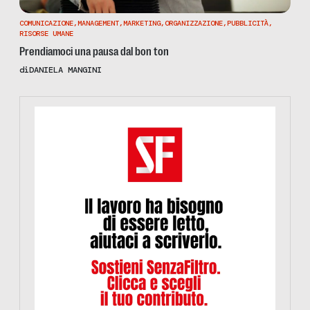
COMUNICAZIONE
,
MANAGEMENT
,
MARKETING
,
ORGANIZZAZIONE
,
PUBBLICITÀ
,
RISORSE UMANE
Prendiamoci una pausa dal bon ton
di
DANIELA MANGINI
https://www.informazionesenzafiltro.it/sostienici