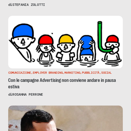
di
STEFANIA ZOLOTTI
COMUNICAZIONE
,
EMPLOYER BRANDING
,
MARKETING
,
PUBBLICITÀ
,
SOCIAL
Con le campagne Advertising non conviene andare in pausa
estiva
di
ROSANNA PERRONE