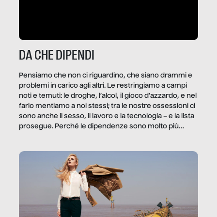
DA CHE DIPENDI
Pensiamo che non ci riguardino, che siano drammi e
problemi in carico agli altri. Le restringiamo a campi
noti e temuti: le droghe, l’alcol, il gioco d’azzardo, e nel
farlo mentiamo a noi stessi; tra le nostre ossessioni ci
sono anche il sesso, il lavoro e la tecnologia – e la lista
prosegue. Perché le dipendenze sono molto più
diffuse e subdole di quanto saremmo disposti ad
ammettere, e per ogni vittima c’è qualcuno che ne
trae un guadagno. In questo reportage vediamo
quale e come.