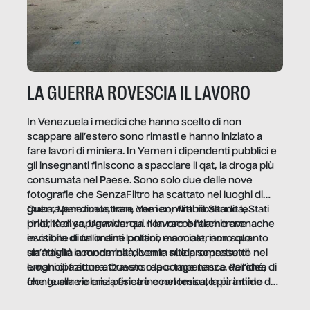
LA GUERRA ROVESCIA IL LAVORO
In Venezuela i medici che hanno scelto di non
scappare all’estero sono rimasti e hanno iniziato a
fare lavori di miniera. In Yemen i dipendenti pubblici e
gli insegnanti finiscono a spacciare il qat, la droga più
consumata nel Paese. Sono solo due delle nove
fotografie che SenzaFiltro ha scattato nei luoghi di
guerra per dimostrare che i conflitti ribaltano le
Cuba, Venezuela, Iran, Yemen, Arabia Saudita, Stati
priorità di sopravvivenza. Il lavoro è l’architrave
Uniti, Kenya, Uganda: qui non raccontiamo cronache
invisibile di un ordine politico e sociale, non solo
esotiche di fallimenti lontani, ma mostriamo quanto
un’attività economica: diventa nitida soprattutto nei
sia fragile la modernità, con le sue promesse di
luoghi di frattura. Questo reportage nasce dall’idea
emancipazione attraverso la competenza. Perché, di
che guerre e crisi penetrino nel tessuto più intimo
fronte alla violenza fisica o economica, la piramide del
delle società per alterarne le molecole professionali –
lavoro rovescia la sua gravità.