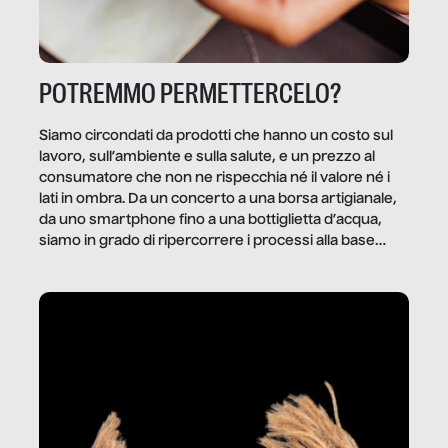
POTREMMO PERMETTERCELO?
Siamo circondati da prodotti che hanno un costo sul
lavoro, sull’ambiente e sulla salute, e un prezzo al
consumatore che non ne rispecchia né il valore né i
lati in ombra. Da un concerto a una borsa artigianale,
da uno smartphone fino a una bottiglietta d’acqua,
siamo in grado di ripercorrere i processi alla base
della produzione di ciò che diamo per scontato?
Questo reportage è un viaggio nel lavoro invisibile
dietro gli oggetti e i servizi che fanno la nostra vita
quotidiana.