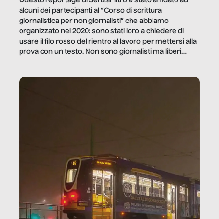
Questo reportage di SenzaFiltro è stato affidato ad
alcuni dei partecipanti al “Corso di scrittura
giornalistica per non giornalisti” che abbiamo
organizzato nel 2020: sono stati loro a chiedere di
usare il filo rosso del rientro al lavoro per mettersi alla
prova con un testo. Non sono giornalisti ma liberi
professionisti e persone d’azienda che ci […]