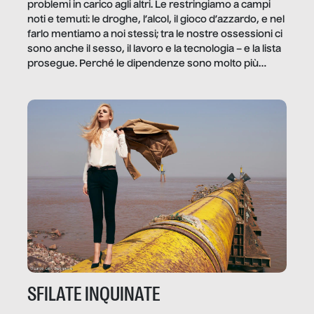
problemi in carico agli altri. Le restringiamo a campi
noti e temuti: le droghe, l’alcol, il gioco d’azzardo, e nel
farlo mentiamo a noi stessi; tra le nostre ossessioni ci
sono anche il sesso, il lavoro e la tecnologia – e la lista
prosegue. Perché le dipendenze sono molto più
diffuse e subdole di quanto saremmo disposti ad
ammettere, e per ogni vittima c’è qualcuno che ne
trae un guadagno. In questo reportage vediamo
quale e come.
SFILATE INQUINATE