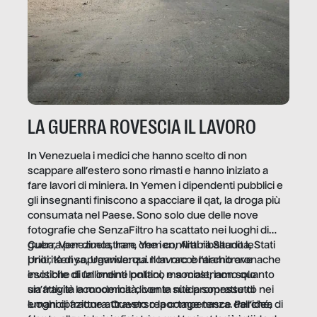
LA GUERRA ROVESCIA IL LAVORO
In Venezuela i medici che hanno scelto di non
scappare all’estero sono rimasti e hanno iniziato a
fare lavori di miniera. In Yemen i dipendenti pubblici e
gli insegnanti finiscono a spacciare il qat, la droga più
consumata nel Paese. Sono solo due delle nove
fotografie che SenzaFiltro ha scattato nei luoghi di
guerra per dimostrare che i conflitti ribaltano le
Cuba, Venezuela, Iran, Yemen, Arabia Saudita, Stati
priorità di sopravvivenza. Il lavoro è l’architrave
Uniti, Kenya, Uganda: qui non raccontiamo cronache
invisibile di un ordine politico e sociale, non solo
esotiche di fallimenti lontani, ma mostriamo quanto
un’attività economica: diventa nitida soprattutto nei
sia fragile la modernità, con le sue promesse di
luoghi di frattura. Questo reportage nasce dall’idea
emancipazione attraverso la competenza. Perché, di