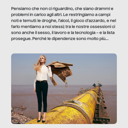
Pensiamo che non ci riguardino, che siano drammi e
problemi in carico agli altri. Le restringiamo a campi
noti e temuti: le droghe, l’alcol, il gioco d’azzardo, e nel
farlo mentiamo a noi stessi; tra le nostre ossessioni ci
sono anche il sesso, il lavoro e la tecnologia – e la lista
prosegue. Perché le dipendenze sono molto più
diffuse e subdole di quanto saremmo disposti ad
ammettere, e per ogni vittima c’è qualcuno che ne
trae un guadagno. In questo reportage vediamo
quale e come.