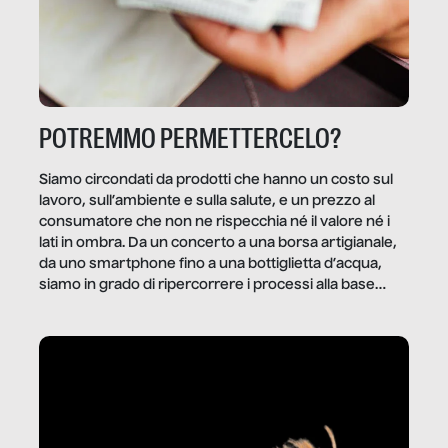
POTREMMO PERMETTERCELO?
Siamo circondati da prodotti che hanno un costo sul
lavoro, sull’ambiente e sulla salute, e un prezzo al
consumatore che non ne rispecchia né il valore né i
lati in ombra. Da un concerto a una borsa artigianale,
da uno smartphone fino a una bottiglietta d’acqua,
siamo in grado di ripercorrere i processi alla base
della produzione di ciò che diamo per scontato?
Questo reportage è un viaggio nel lavoro invisibile
dietro gli oggetti e i servizi che fanno la nostra vita
quotidiana.