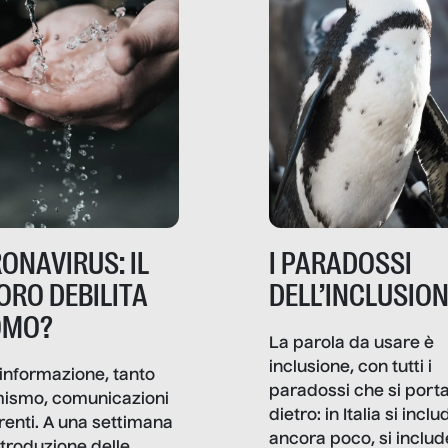
ONAVIRUS: IL
I PARADOSSI
ORO DEBILITA
DELL’INCLUSIO
OMO?
La parola da usare è
inclusione, con tutti i
informazione, tanto
paradossi che si port
mismo, comunicazioni
dietro: in Italia si inclu
renti. A una settimana
ancora poco, si includ
ntroduzione delle