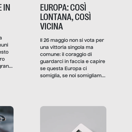
 IN
EUROPA: COSÌ
LONTANA, COSÌ
VICINA
a
Il 26 maggio non si vota per
muni
una vittoria singola ma
esto
comune: il coraggio di
ro
guardarci in faccia e capire
granti
se questa Europa ci
i di
somiglia, se noi somigliamo
cia,
a lei. Per provare a
rispondere, SenzaFiltro ha
do
indagato il mestiere della
ci
politica italiana ed europea,
che lingua parla e che
strumenti usa, come
comunica, quanto vale […]