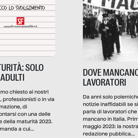
URITÀ: SOLO
DOVE MANCANO
 ADULTI
LAVORATORI
mo chiesto ai nostri
Da anni solo polemich
i, professionisti o in via
notizie inaffidabili se s
rmazione, di
parla di lavoratori che
ontarsi con una delle
mancano in Italia. Pri
e della maturità 2023.
maggio 2023: la nostr
manda a cui
redazione pubblica
amo rispondere è: