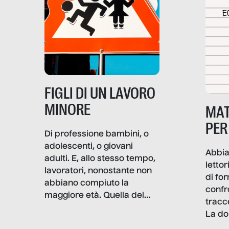
nasce dall’idea che guerre
e crisi penetrino nel tessuto
più intimo delle società per
alterarne le molecole
professionali – e, attraverso
esse, il senso stesso della
dignità.
FIGLI DI UN LAVORO
MINORE
MAT
PER
Di professione bambini, o
adolescenti, o giovani
Abbia
adulti. E, allo stesso tempo,
lettor
lavoratori, nonostante non
di fo
abbiano compiuto la
confr
maggiore età. Quella del
tracc
lavoro minorile è una piaga
La do
con pesanti effetti
volev