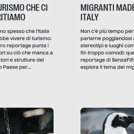
TURISMO CHE CI
MIGRANTI MADE
ITIAMO
ITALY
mo spesso che l’Italia
Non c’è più tempo per
bbe vivere di turismo:
parlarne poggiandosi 
stro reportage punta i
stereotipi e luoghi co
ttori su ciò che manca a
fin troppo comodi: qu
tori e strutture del
reportage di SenzaFilt
o Paese per
esplora il tema dei mi
etizzarlo.
sotto i molteplici profil
cui non arriva mai trac
compreso quello degli
immigrati che – quan
possono – addirittura 
ripensano.