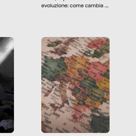
, infografiche
evoluzione: come cambia il
filo rosso che dalle aziende
e e
porta ai clienti. Ne usciremo
ro
davvero migliori, sotto
ia,
questo punto di vista?
e,
,
izia,