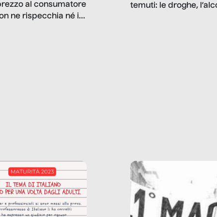
prezzo al consumatore
temuti: le droghe, l’alcol
on ne rispecchia né il
gioco d’azzardo, e nel 
 né i lati in ombra. Da
mentiamo a noi stessi; 
ncerto a una borsa
nostre ossessioni ci s
ianale, da uno
anche il sesso, il lavor
phone fino a una
tecnologia – e la lista
glietta d’acqua, siamo
prosegue. Perché le
do di ripercorrere i
dipendenze sono molt
ssi alla base della
diffuse e subdole di q
zione di ciò che
saremmo disposti ad
 per scontato?
ammettere, e per ogni
o reportage è un
vittima c’è qualcuno c
o nel lavoro invisibile
trae un guadagno. In 
 gli oggetti e i servizi
reportage vediamo qu
anno la nostra vita
come.
diana.