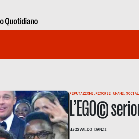
ro Quotidiano
REPUTAZIONE
,
RISORSE UMANE
,
SOCIAL
L’EGO© seri
di
OSVALDO DANZI