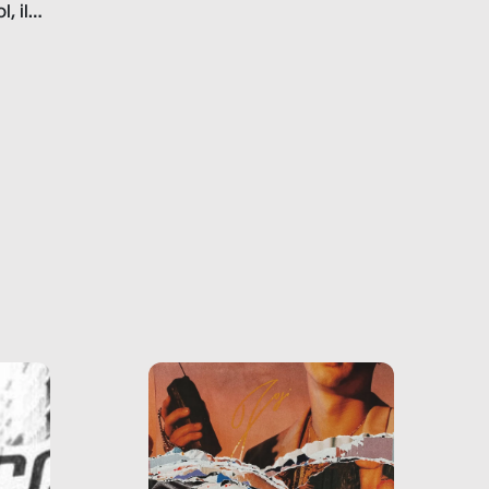
, il
marchi.
farlo
tra le
ono
o e la
o più
uanto
he ne
questo
ale e