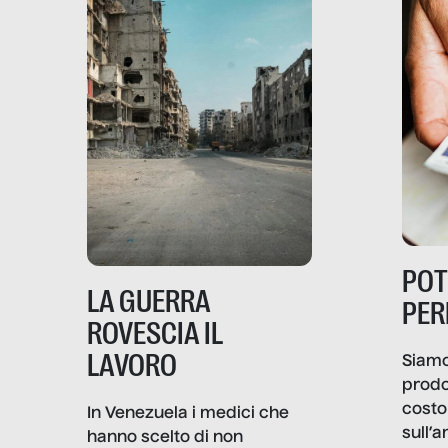
PO
LA GUERRA
PER
ROVESCIA IL
LAVORO
Siamo
prodo
costo 
In Venezuela i medici che
sull’a
hanno scelto di non