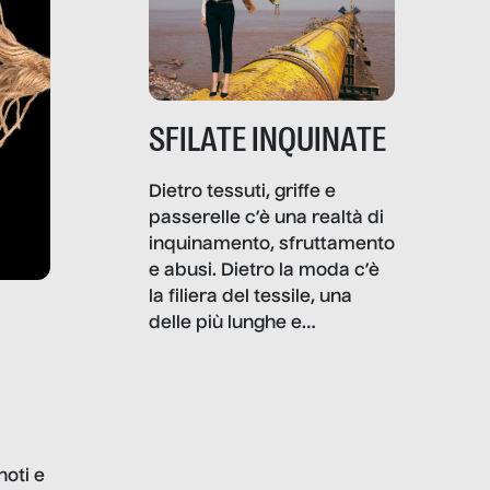
SFILATE INQUINATE
Dietro tessuti, griffe e
passerelle c’è una realtà di
inquinamento, sfruttamento
e abusi. Dietro la moda c’è
la filiera del tessile, una
delle più lunghe e
impattanti dal punto di vista
sociale e ambientale. In
questo reportage mettiamo
in luce le gravi
problematiche del settore e
noti e
la malafede dei grandi