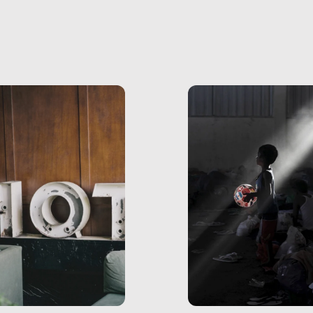
dati, storie, interviste
mmo ancora scrivere
che raccontano come
ma, da adulti? Ecco le
stanno davvero le cos
te, nelle loro prove.
dove mancano davve
risorse. Sono la giustiz
la sanità, la ristorazion
la scuola, le fabbriche
la pubblica
amministrazione, l’edil
il sociale.