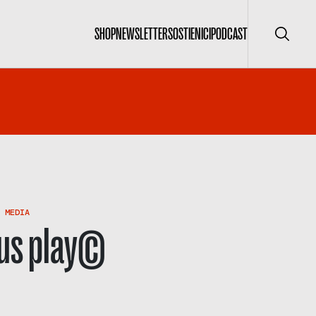
SHOP
NEWSLETTER
SOSTIENICI
PODCAST
Cerca
 MEDIA
ous play©