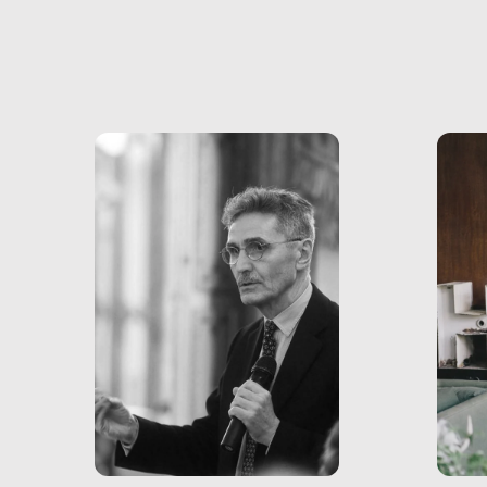
psicologici e sociali, ed è
sapre
più vicina di quanto si pensi:
un te
non esiste solo nel Terzo
rispos
mondo, ma anche in Italia,
dove coinvolge 336.000
minori. […]