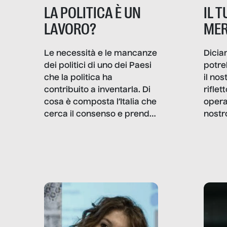
IL 
LA POLITICA È UN
MER
LAVORO?
Dicia
Le necessità e le mancanze
potre
dei politici di uno dei Paesi
il no
che la politica ha
rifle
contribuito a inventarla. Di
opera
cosa è composta l’Italia che
nostr
cerca il consenso e prende
concr
le decisioni?