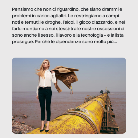
Pensiamo che non ci riguardino, che siano drammi e
problemi in carico agli altri. Le restringiamo a campi
noti e temuti: le droghe, l’alcol, il gioco d’azzardo, e nel
farlo mentiamo a noi stessi; tra le nostre ossessioni ci
sono anche il sesso, il lavoro e la tecnologia – e la lista
prosegue. Perché le dipendenze sono molto più
diffuse e subdole di quanto saremmo disposti ad
ammettere, e per ogni vittima c’è qualcuno che ne
trae un guadagno. In questo reportage vediamo
quale e come.