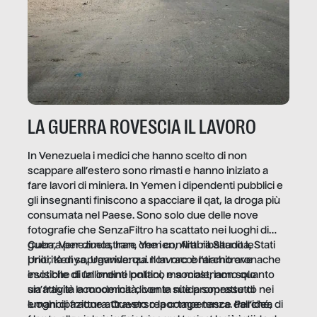
LA GUERRA ROVESCIA IL LAVORO
In Venezuela i medici che hanno scelto di non
scappare all’estero sono rimasti e hanno iniziato a
fare lavori di miniera. In Yemen i dipendenti pubblici e
gli insegnanti finiscono a spacciare il qat, la droga più
consumata nel Paese. Sono solo due delle nove
fotografie che SenzaFiltro ha scattato nei luoghi di
guerra per dimostrare che i conflitti ribaltano le
Cuba, Venezuela, Iran, Yemen, Arabia Saudita, Stati
priorità di sopravvivenza. Il lavoro è l’architrave
Uniti, Kenya, Uganda: qui non raccontiamo cronache
invisibile di un ordine politico e sociale, non solo
esotiche di fallimenti lontani, ma mostriamo quanto
un’attività economica: diventa nitida soprattutto nei
sia fragile la modernità, con le sue promesse di
luoghi di frattura. Questo reportage nasce dall’idea
emancipazione attraverso la competenza. Perché, di