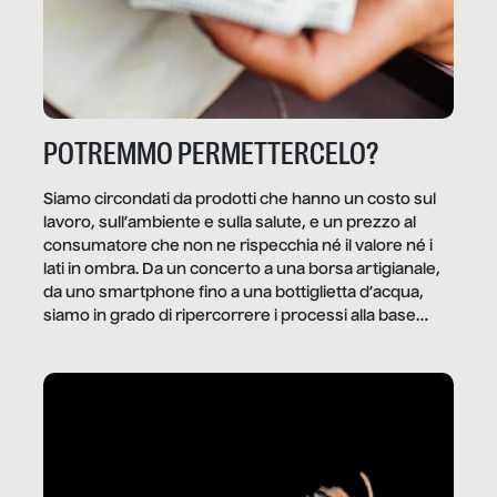
POTREMMO PERMETTERCELO?
Siamo circondati da prodotti che hanno un costo sul
lavoro, sull’ambiente e sulla salute, e un prezzo al
consumatore che non ne rispecchia né il valore né i
lati in ombra. Da un concerto a una borsa artigianale,
da uno smartphone fino a una bottiglietta d’acqua,
siamo in grado di ripercorrere i processi alla base
della produzione di ciò che diamo per scontato?
Questo reportage è un viaggio nel lavoro invisibile
dietro gli oggetti e i servizi che fanno la nostra vita
quotidiana.