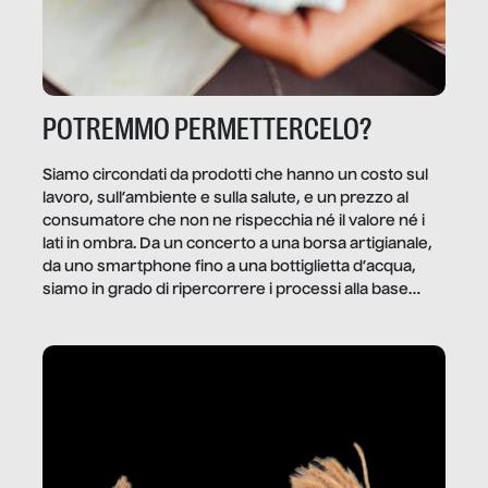
POTREMMO PERMETTERCELO?
Siamo circondati da prodotti che hanno un costo sul
lavoro, sull’ambiente e sulla salute, e un prezzo al
consumatore che non ne rispecchia né il valore né i
lati in ombra. Da un concerto a una borsa artigianale,
da uno smartphone fino a una bottiglietta d’acqua,
siamo in grado di ripercorrere i processi alla base
della produzione di ciò che diamo per scontato?
Questo reportage è un viaggio nel lavoro invisibile
dietro gli oggetti e i servizi che fanno la nostra vita
quotidiana.