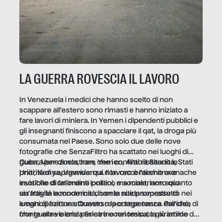
LA GUERRA ROVESCIA IL LAVORO
In Venezuela i medici che hanno scelto di non
scappare all’estero sono rimasti e hanno iniziato a
fare lavori di miniera. In Yemen i dipendenti pubblici e
gli insegnanti finiscono a spacciare il qat, la droga più
consumata nel Paese. Sono solo due delle nove
fotografie che SenzaFiltro ha scattato nei luoghi di
guerra per dimostrare che i conflitti ribaltano le
Cuba, Venezuela, Iran, Yemen, Arabia Saudita, Stati
priorità di sopravvivenza. Il lavoro è l’architrave
Uniti, Kenya, Uganda: qui non raccontiamo cronache
invisibile di un ordine politico e sociale, non solo
esotiche di fallimenti lontani, ma mostriamo quanto
un’attività economica: diventa nitida soprattutto nei
sia fragile la modernità, con le sue promesse di
luoghi di frattura. Questo reportage nasce dall’idea
emancipazione attraverso la competenza. Perché, di
che guerre e crisi penetrino nel tessuto più intimo
fronte alla violenza fisica o economica, la piramide del