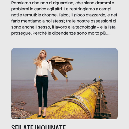
Pensiamo che non ci riguardino, che siano drammi e
problemi in carico agli altri. Le restringiamo a campi
noti e temuti: le droghe, l’alcol, il gioco d’azzardo, e nel
farlo mentiamo a noi stessi; tra le nostre ossessioni ci
sono anche il sesso, il lavoro e la tecnologia – e la lista
prosegue. Perché le dipendenze sono molto più
diffuse e subdole di quanto saremmo disposti ad
ammettere, e per ogni vittima c’è qualcuno che ne
trae un guadagno. In questo reportage vediamo
quale e come.
SFILATE INQUINATE