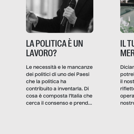
IL 
LA POLITICA È UN
MER
LAVORO?
Dicia
Le necessità e le mancanze
potre
dei politici di uno dei Paesi
il no
che la politica ha
rifle
contribuito a inventarla. Di
opera
cosa è composta l’Italia che
nostr
cerca il consenso e prende
concr
le decisioni?