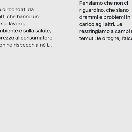
Pensiamo che non ci
 circondati da
riguardino, che siano
tti che hanno un
drammi e problemi in
sul lavoro,
carico agli altri. Le
mbiente e sulla salute,
restringiamo a campi 
prezzo al consumatore
temuti: le droghe, l’alcol
on ne rispecchia né il
gioco d’azzardo, e nel 
 né i lati in ombra. Da
mentiamo a noi stessi; 
ncerto a una borsa
nostre ossessioni ci s
ianale, da uno
anche il sesso, il lavor
phone fino a una
tecnologia – e la lista
glietta d’acqua, siamo
prosegue. Perché le
do di ripercorrere i
dipendenze sono molt
ssi alla base della
diffuse e subdole di q
zione di ciò che
saremmo disposti ad
 per scontato?
ammettere, e per ogni
o reportage è un
vittima c’è qualcuno c
o nel lavoro invisibile
trae un guadagno. In 
 gli oggetti e i servizi
reportage vediamo qu