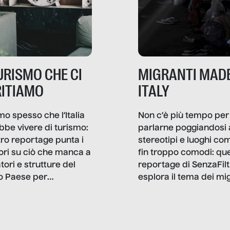
TURISMO CHE CI
MIGRANTI MADE
ITIAMO
ITALY
mo spesso che l’Italia
Non c’è più tempo per
bbe vivere di turismo:
parlarne poggiandosi 
stro reportage punta i
stereotipi e luoghi co
ttori su ciò che manca a
fin troppo comodi: qu
tori e strutture del
reportage di SenzaFilt
o Paese per
esplora il tema dei mi
etizzarlo.
sotto i molteplici profil
cui non arriva mai trac
compreso quello degli
immigrati che – quan