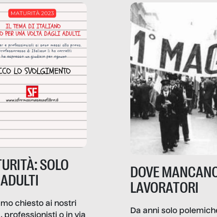
anno la nostra vita
come.
diana.
URITÀ: SOLO
DOVE MANCANO
 ADULTI
LAVORATORI
mo chiesto ai nostri
Da anni solo polemich
i, professionisti o in via