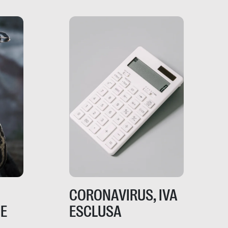
indagato il mestiere della
ci
politica italiana ed europea,
che lingua parla e che
strumenti usa, come
comunica, quanto vale […]
CORONAVIRUS, IVA
NE
ESCLUSA