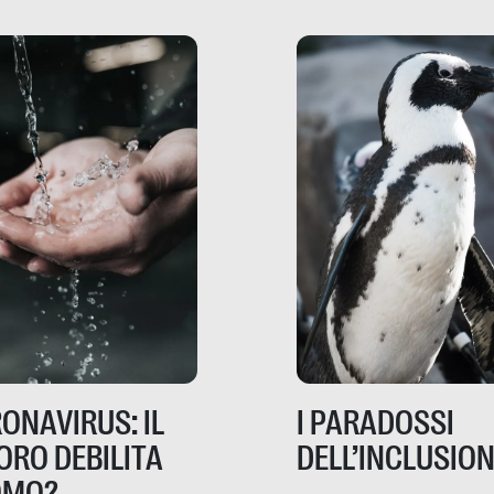
possono – addirittura 
ripensano.
ONAVIRUS: IL
I PARADOSSI
ORO DEBILITA
DELL’INCLUSIO
OMO?