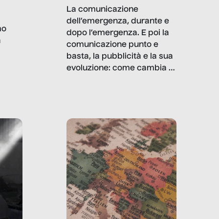
i
La comunicazione
dell’emergenza, durante e
mo
dopo l’emergenza. E poi la
a
comunicazione punto e
basta, la pubblicità e la sua
, infografiche
evoluzione: come cambia il
filo rosso che dalle aziende
e e
porta ai clienti. Ne usciremo
ro
davvero migliori, sotto
ia,
questo punto di vista?
e,
,
izia,