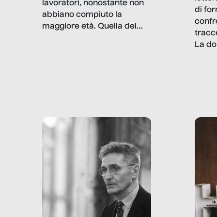
lavoratori, nonostante non
di fo
abbiano compiuto la
confr
maggiore età. Quella del
tracc
lavoro minorile è una piaga
La do
con pesanti effetti
volev
psicologici e sociali, ed è
sapre
più vicina di quanto si pensi:
un te
non esiste solo nel Terzo
rispos
mondo, ma anche in Italia,
dove coinvolge 336.000
minori. […]