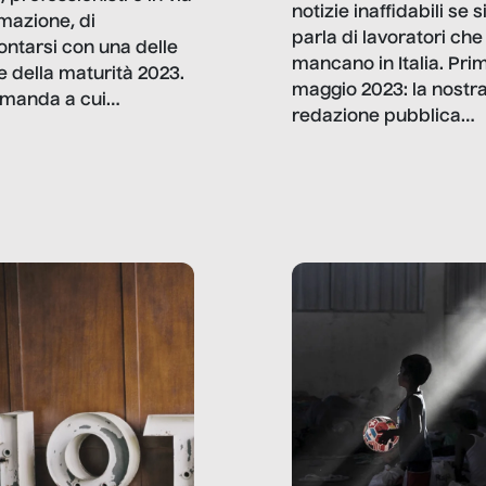
notizie inaffidabili se s
rmazione, di
parla di lavoratori che
ontarsi con una delle
mancano in Italia. Pri
e della maturità 2023.
maggio 2023: la nostr
manda a cui
redazione pubblica
amo rispondere è:
dati, storie, interviste
mmo ancora scrivere
che raccontano come
ma, da adulti? Ecco le
stanno davvero le cos
te, nelle loro prove.
dove mancano davve
risorse. Sono la giustiz
la sanità, la ristorazion
la scuola, le fabbriche
la pubblica
amministrazione, l’edil
il sociale.