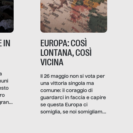
 IN
EUROPA: COSÌ
LONTANA, COSÌ
VICINA
a
Il 26 maggio non si vota per
muni
una vittoria singola ma
esto
comune: il coraggio di
ro
guardarci in faccia e capire
granti
se questa Europa ci
i di
somiglia, se noi somigliamo
cia,
a lei. Per provare a
rispondere, SenzaFiltro ha
do