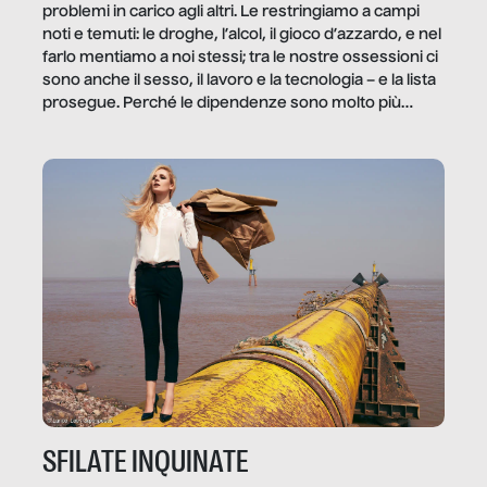
problemi in carico agli altri. Le restringiamo a campi
noti e temuti: le droghe, l’alcol, il gioco d’azzardo, e nel
farlo mentiamo a noi stessi; tra le nostre ossessioni ci
sono anche il sesso, il lavoro e la tecnologia – e la lista
prosegue. Perché le dipendenze sono molto più
diffuse e subdole di quanto saremmo disposti ad
ammettere, e per ogni vittima c’è qualcuno che ne
trae un guadagno. In questo reportage vediamo
quale e come.
SFILATE INQUINATE