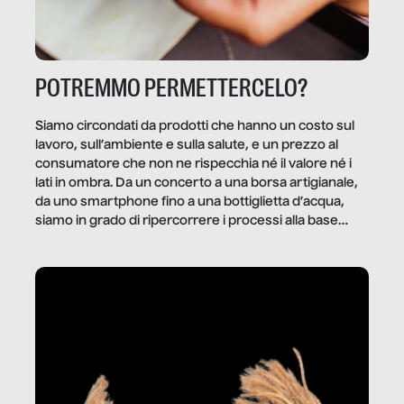
POTREMMO PERMETTERCELO?
Siamo circondati da prodotti che hanno un costo sul
lavoro, sull’ambiente e sulla salute, e un prezzo al
consumatore che non ne rispecchia né il valore né i
lati in ombra. Da un concerto a una borsa artigianale,
da uno smartphone fino a una bottiglietta d’acqua,
siamo in grado di ripercorrere i processi alla base
della produzione di ciò che diamo per scontato?
Questo reportage è un viaggio nel lavoro invisibile
dietro gli oggetti e i servizi che fanno la nostra vita
quotidiana.