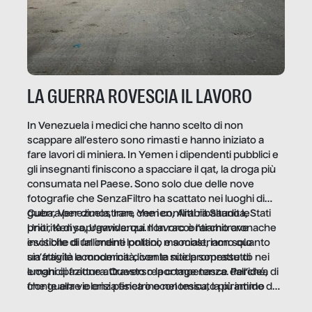
LA GUERRA ROVESCIA IL LAVORO
In Venezuela i medici che hanno scelto di non
scappare all’estero sono rimasti e hanno iniziato a
fare lavori di miniera. In Yemen i dipendenti pubblici e
gli insegnanti finiscono a spacciare il qat, la droga più
consumata nel Paese. Sono solo due delle nove
fotografie che SenzaFiltro ha scattato nei luoghi di
guerra per dimostrare che i conflitti ribaltano le
Cuba, Venezuela, Iran, Yemen, Arabia Saudita, Stati
priorità di sopravvivenza. Il lavoro è l’architrave
Uniti, Kenya, Uganda: qui non raccontiamo cronache
invisibile di un ordine politico e sociale, non solo
esotiche di fallimenti lontani, ma mostriamo quanto
un’attività economica: diventa nitida soprattutto nei
sia fragile la modernità, con le sue promesse di
luoghi di frattura. Questo reportage nasce dall’idea
emancipazione attraverso la competenza. Perché, di
che guerre e crisi penetrino nel tessuto più intimo
fronte alla violenza fisica o economica, la piramide del
delle società per alterarne le molecole professionali –
lavoro rovescia la sua gravità.