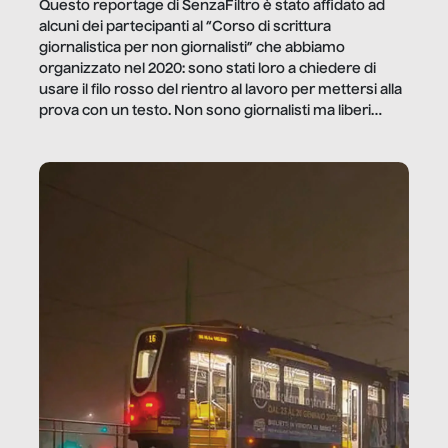
Questo reportage di SenzaFiltro è stato affidato ad
alcuni dei partecipanti al “Corso di scrittura
giornalistica per non giornalisti” che abbiamo
organizzato nel 2020: sono stati loro a chiedere di
usare il filo rosso del rientro al lavoro per mettersi alla
prova con un testo. Non sono giornalisti ma liberi
professionisti e persone d’azienda che ci […]