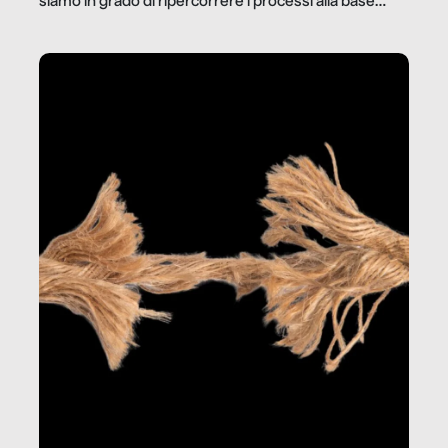
siamo in grado di ripercorrere i processi alla base
della produzione di ciò che diamo per scontato?
Questo reportage è un viaggio nel lavoro invisibile
dietro gli oggetti e i servizi che fanno la nostra vita
quotidiana.