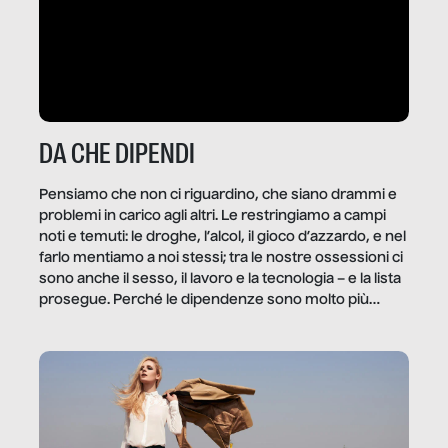
DA CHE DIPENDI
Pensiamo che non ci riguardino, che siano drammi e
problemi in carico agli altri. Le restringiamo a campi
noti e temuti: le droghe, l’alcol, il gioco d’azzardo, e nel
farlo mentiamo a noi stessi; tra le nostre ossessioni ci
sono anche il sesso, il lavoro e la tecnologia – e la lista
prosegue. Perché le dipendenze sono molto più
diffuse e subdole di quanto saremmo disposti ad
ammettere, e per ogni vittima c’è qualcuno che ne
trae un guadagno. In questo reportage vediamo
quale e come.