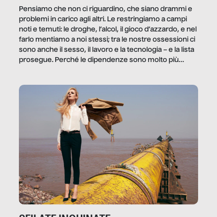
Pensiamo che non ci riguardino, che siano drammi e
problemi in carico agli altri. Le restringiamo a campi
noti e temuti: le droghe, l’alcol, il gioco d’azzardo, e nel
farlo mentiamo a noi stessi; tra le nostre ossessioni ci
sono anche il sesso, il lavoro e la tecnologia – e la lista
prosegue. Perché le dipendenze sono molto più
diffuse e subdole di quanto saremmo disposti ad
ammettere, e per ogni vittima c’è qualcuno che ne
trae un guadagno. In questo reportage vediamo
quale e come.