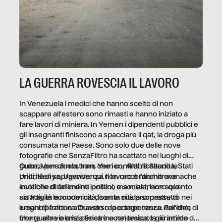
LA GUERRA ROVESCIA IL LAVORO
In Venezuela i medici che hanno scelto di non
scappare all’estero sono rimasti e hanno iniziato a
fare lavori di miniera. In Yemen i dipendenti pubblici e
gli insegnanti finiscono a spacciare il qat, la droga più
consumata nel Paese. Sono solo due delle nove
fotografie che SenzaFiltro ha scattato nei luoghi di
guerra per dimostrare che i conflitti ribaltano le
Cuba, Venezuela, Iran, Yemen, Arabia Saudita, Stati
priorità di sopravvivenza. Il lavoro è l’architrave
Uniti, Kenya, Uganda: qui non raccontiamo cronache
invisibile di un ordine politico e sociale, non solo
esotiche di fallimenti lontani, ma mostriamo quanto
un’attività economica: diventa nitida soprattutto nei
sia fragile la modernità, con le sue promesse di
luoghi di frattura. Questo reportage nasce dall’idea
emancipazione attraverso la competenza. Perché, di
che guerre e crisi penetrino nel tessuto più intimo
fronte alla violenza fisica o economica, la piramide del