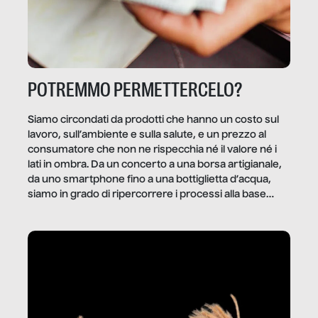
POTREMMO PERMETTERCELO?
Siamo circondati da prodotti che hanno un costo sul
lavoro, sull’ambiente e sulla salute, e un prezzo al
consumatore che non ne rispecchia né il valore né i
lati in ombra. Da un concerto a una borsa artigianale,
da uno smartphone fino a una bottiglietta d’acqua,
siamo in grado di ripercorrere i processi alla base
della produzione di ciò che diamo per scontato?
Questo reportage è un viaggio nel lavoro invisibile
dietro gli oggetti e i servizi che fanno la nostra vita
quotidiana.