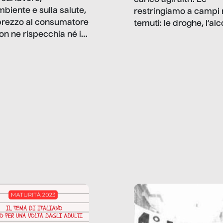
carico agli altri. Le
mbiente e sulla salute,
restringiamo a campi 
prezzo al consumatore
temuti: le droghe, l’alcol
on ne rispecchia né il
gioco d’azzardo, e nel 
 né i lati in ombra. Da
mentiamo a noi stessi; 
ncerto a una borsa
nostre ossessioni ci s
ianale, da uno
anche il sesso, il lavor
phone fino a una
tecnologia – e la lista
glietta d’acqua, siamo
prosegue. Perché le
do di ripercorrere i
dipendenze sono molt
ssi alla base della
diffuse e subdole di q
zione di ciò che
saremmo disposti ad
 per scontato?
ammettere, e per ogni
o reportage è un
vittima c’è qualcuno c
o nel lavoro invisibile
trae un guadagno. In 
 gli oggetti e i servizi
reportage vediamo qu
anno la nostra vita
come.
diana.