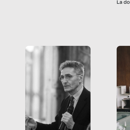
La do
con pesanti effetti
volev
psicologici e sociali, ed è
sapre
più vicina di quanto si pensi:
un te
non esiste solo nel Terzo
rispos
mondo, ma anche in Italia,
dove coinvolge 336.000
minori. […]