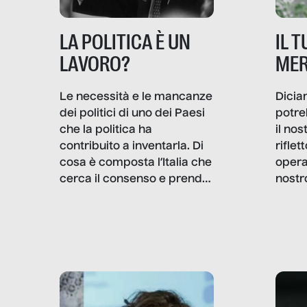
IL 
LA POLITICA È UN
MER
LAVORO?
Dicia
Le necessità e le mancanze
potre
dei politici di uno dei Paesi
il no
che la politica ha
rifle
contribuito a inventarla. Di
opera
cosa è composta l’Italia che
nostr
cerca il consenso e prende
concr
le decisioni?