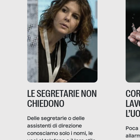
LE SEGRETARIE NON
COR
CHIEDONO
LAV
L’U
Delle segretarie o delle
assistenti di direzione
Poca 
conosciamo solo i nomi, le
allar