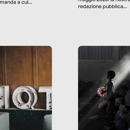
maggio 2023: la nostr
manda a cui
redazione pubblica
amo rispondere è:
dati, storie, interviste
mmo ancora scrivere
che raccontano come
ma, da adulti? Ecco le
stanno davvero le cos
te, nelle loro prove.
dove mancano davve
risorse. Sono la giustiz
la sanità, la ristorazion
la scuola, le fabbriche
la pubblica
amministrazione, l’edil
il sociale.