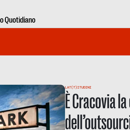
ro Quotidiano
LAT(T)ITUDINI
È Cracovia la
dell’outsourc