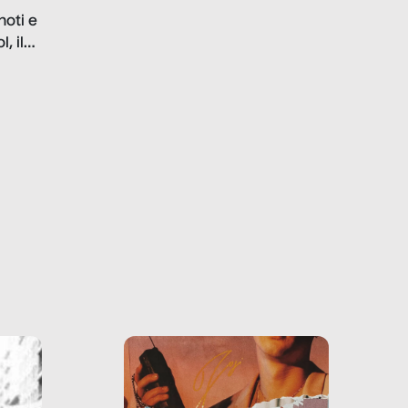
problematiche del settore e
noti e
la malafede dei grandi
, il
marchi.
farlo
tra le
ono
o e la
o più
uanto
he ne
questo
ale e