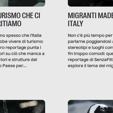
TURISMO CHE CI
MIGRANTI MADE
ITIAMO
ITALY
mo spesso che l’Italia
Non c’è più tempo per
bbe vivere di turismo:
parlarne poggiandosi 
stro reportage punta i
stereotipi e luoghi co
ttori su ciò che manca a
fin troppo comodi: qu
tori e strutture del
reportage di SenzaFilt
o Paese per
esplora il tema dei mi
etizzarlo.
sotto i molteplici profil
cui non arriva mai trac
compreso quello degli
immigrati che – quan
possono – addirittura 
ripensano.