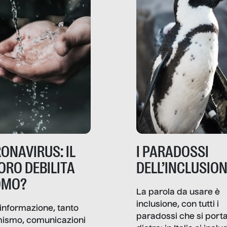
ONAVIRUS: IL
I PARADOSSI
ORO DEBILITA
DELL’INCLUSIO
OMO?
La parola da usare è
inclusione, con tutti i
informazione, tanto
paradossi che si port
mismo, comunicazioni