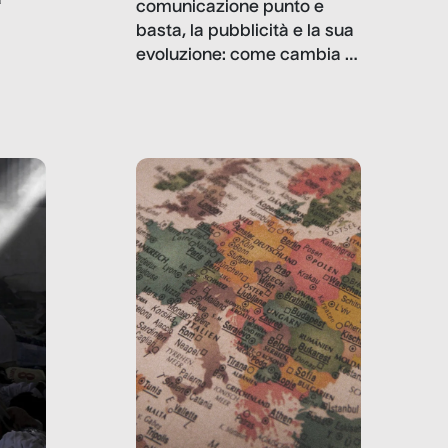
a
comunicazione punto e
basta, la pubblicità e la sua
, infografiche
evoluzione: come cambia il
filo rosso che dalle aziende
e e
porta ai clienti. Ne usciremo
ro
davvero migliori, sotto
ia,
questo punto di vista?
e,
,
izia,