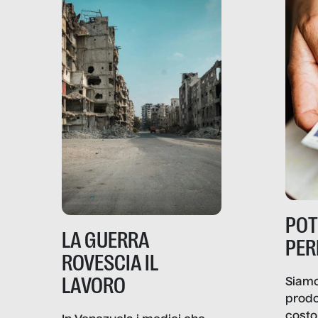
PO
LA GUERRA
PER
ROVESCIA IL
LAVORO
Siamo
prodo
costo 