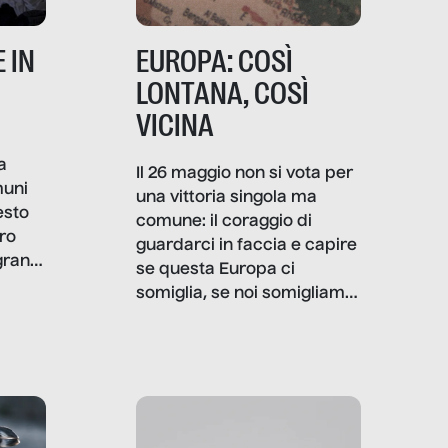
 IN
EUROPA: COSÌ
LONTANA, COSÌ
VICINA
a
Il 26 maggio non si vota per
muni
una vittoria singola ma
esto
comune: il coraggio di
ro
guardarci in faccia e capire
granti
se questa Europa ci
i di
somiglia, se noi somigliamo
cia,
a lei. Per provare a
rispondere, SenzaFiltro ha
do
indagato il mestiere della
ci
politica italiana ed europea,
che lingua parla e che
strumenti usa, come