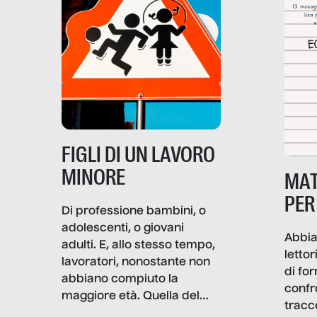
soprattutto nei luoghi di
lavoro rovescia la sua
frattura. Questo reportage
gravità.
nasce dall’idea che guerre
e crisi penetrino nel tessuto
più intimo delle società per
alterarne le molecole
professionali – e, attraverso
esse, il senso stesso della
dignità.
FIGLI DI UN LAVORO
MINORE
MAT
PER
Di professione bambini, o
adolescenti, o giovani
Abbia
adulti. E, allo stesso tempo,
lettor
lavoratori, nonostante non
di fo
abbiano compiuto la
confr
maggiore età. Quella del
tracc
lavoro minorile è una piaga