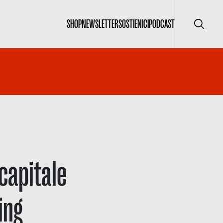
SHOP
NEWSLETTER
SOSTIENICI
PODCAST
Cerca
 capitale
ing