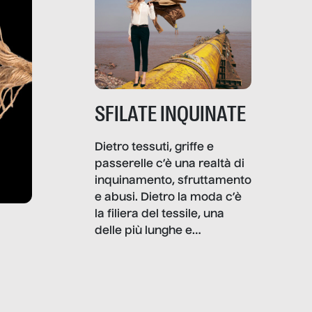
SFILATE INQUINATE
Dietro tessuti, griffe e
passerelle c’è una realtà di
inquinamento, sfruttamento
e abusi. Dietro la moda c’è
la filiera del tessile, una
delle più lunghe e
impattanti dal punto di vista
sociale e ambientale. In
questo reportage mettiamo
in luce le gravi