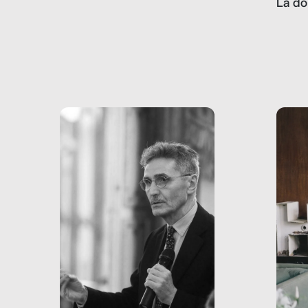
La do
con pesanti effetti
volev
psicologici e sociali, ed è
sapre
più vicina di quanto si pensi:
un te
non esiste solo nel Terzo
rispos
mondo, ma anche in Italia,
dove coinvolge 336.000
minori. […]