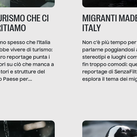
TURISMO CHE CI
MIGRANTI MADE
ITIAMO
ITALY
mo spesso che l’Italia
Non c’è più tempo per
bbe vivere di turismo:
parlarne poggiandosi 
stro reportage punta i
stereotipi e luoghi co
ttori su ciò che manca a
fin troppo comodi: qu
tori e strutture del
reportage di SenzaFilt
o Paese per
esplora il tema dei mi
etizzarlo.
sotto i molteplici profil
cui non arriva mai trac
compreso quello degli
immigrati che – quan
possono – addirittura 
ripensano.