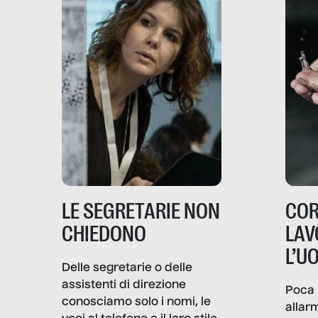
LE SEGRETARIE NON
COR
CHIEDONO
LAV
L’U
Delle segretarie o delle
assistenti di direzione
Poca 
conosciamo solo i nomi, le
allar