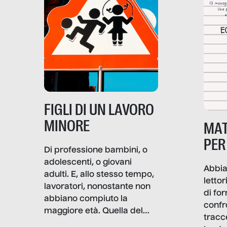
soprattutto nei luoghi di
lavoro rovescia la sua
frattura. Questo reportage
gravità.
nasce dall’idea che guerre
e crisi penetrino nel tessuto
più intimo delle società per
alterarne le molecole
professionali – e, attraverso
esse, il senso stesso della
dignità.
FIGLI DI UN LAVORO
MINORE
MAT
PER
Di professione bambini, o
adolescenti, o giovani
Abbia
adulti. E, allo stesso tempo,
lettor
lavoratori, nonostante non
di fo
abbiano compiuto la
confr
maggiore età. Quella del
tracc
lavoro minorile è una piaga