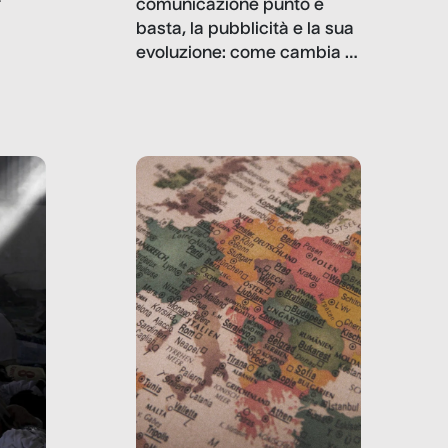
comunicazione punto e
basta, la pubblicità e la sua
, infografiche
evoluzione: come cambia il
filo rosso che dalle aziende
e e
porta ai clienti. Ne usciremo
ro
davvero migliori, sotto
ia,
questo punto di vista?
e,
,
izia,