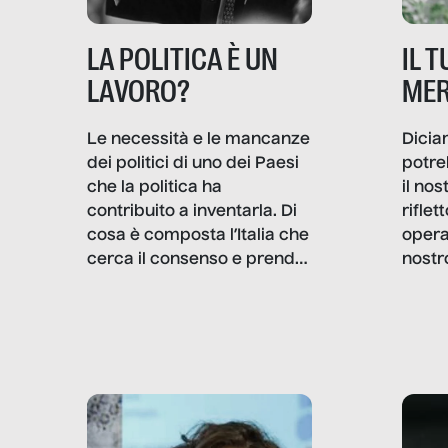
IL 
LA POLITICA È UN
MER
LAVORO?
Dicia
Le necessità e le mancanze
potre
dei politici di uno dei Paesi
il no
che la politica ha
rifle
contribuito a inventarla. Di
opera
cosa è composta l’Italia che
nostr
cerca il consenso e prende
concr
le decisioni?