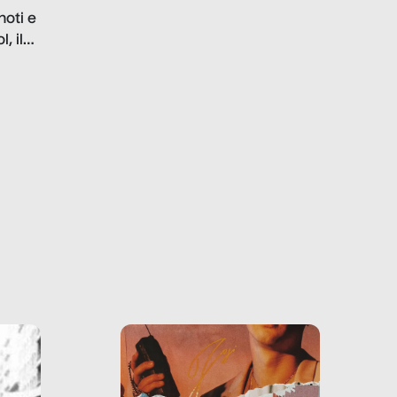
problematiche del settore e
noti e
la malafede dei grandi
, il
marchi.
farlo
tra le
ono
o e la
o più
uanto
he ne
questo
ale e