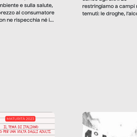
mbiente e sulla salute,
restringiamo a campi 
prezzo al consumatore
temuti: le droghe, l’alcol
on ne rispecchia né il
gioco d’azzardo, e nel 
 né i lati in ombra. Da
mentiamo a noi stessi; 
ncerto a una borsa
nostre ossessioni ci s
ianale, da uno
anche il sesso, il lavor
phone fino a una
tecnologia – e la lista
glietta d’acqua, siamo
prosegue. Perché le
do di ripercorrere i
dipendenze sono molt
ssi alla base della
diffuse e subdole di q
zione di ciò che
saremmo disposti ad
 per scontato?
ammettere, e per ogni
o reportage è un
vittima c’è qualcuno c
o nel lavoro invisibile
trae un guadagno. In 
 gli oggetti e i servizi
reportage vediamo qu
anno la nostra vita
come.
diana.