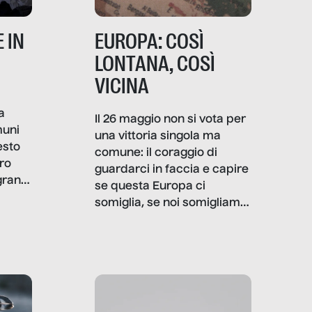
 IN
EUROPA: COSÌ
LONTANA, COSÌ
VICINA
a
Il 26 maggio non si vota per
muni
una vittoria singola ma
esto
comune: il coraggio di
ro
guardarci in faccia e capire
granti
se questa Europa ci
i di
somiglia, se noi somigliamo
cia,
a lei. Per provare a
rispondere, SenzaFiltro ha
do
indagato il mestiere della
ci
politica italiana ed europea,
che lingua parla e che
strumenti usa, come