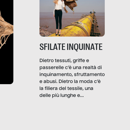
SFILATE INQUINATE
Dietro tessuti, griffe e
passerelle c’è una realtà di
inquinamento, sfruttamento
e abusi. Dietro la moda c’è
la filiera del tessile, una
delle più lunghe e
impattanti dal punto di vista
sociale e ambientale. In
questo reportage mettiamo
in luce le gravi