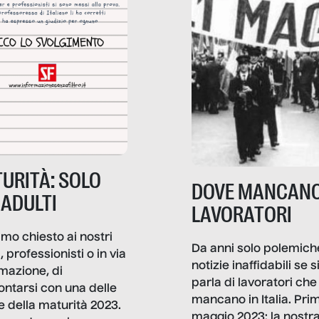
URITÀ: SOLO
DOVE MANCANO
 ADULTI
LAVORATORI
mo chiesto ai nostri
Da anni solo polemich
i, professionisti o in via
notizie inaffidabili se s
rmazione, di
parla di lavoratori che
ontarsi con una delle
mancano in Italia. Pri
e della maturità 2023.
maggio 2023: la nostr