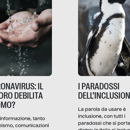
ONAVIRUS: IL
I PARADOSSI
ORO DEBILITA
DELL’INCLUSIO
OMO?
La parola da usare è
inclusione, con tutti i
informazione, tanto
paradossi che si port
mismo, comunicazioni