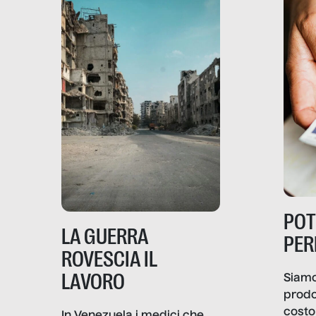
PO
LA GUERRA
PER
ROVESCIA IL
LAVORO
Siamo
prodo
costo 