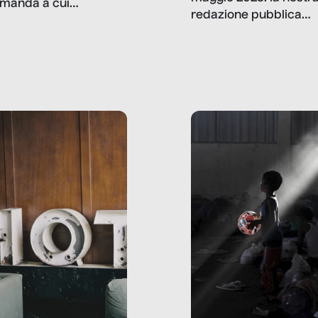
manda a cui
redazione pubblica
amo rispondere è:
dati, storie, interviste
mmo ancora scrivere
che raccontano come
ma, da adulti? Ecco le
stanno davvero le cos
te, nelle loro prove.
dove mancano davve
risorse. Sono la giustiz
la sanità, la ristorazion
la scuola, le fabbriche
la pubblica
amministrazione, l’edil
il sociale.