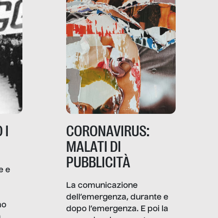
 I
CORONAVIRUS:
MALATI DI
PUBBLICITÀ
e e
i
La comunicazione
dell’emergenza, durante e
mo
dopo l’emergenza. E poi la
a