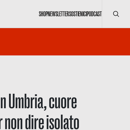
SHOP
NEWSLETTER
SOSTIENICI
PODCAST
Cerca
 in Umbria, cuore
 non dire isolato