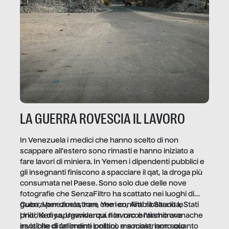
LA GUERRA ROVESCIA IL LAVORO
In Venezuela i medici che hanno scelto di non
scappare all’estero sono rimasti e hanno iniziato a
fare lavori di miniera. In Yemen i dipendenti pubblici e
gli insegnanti finiscono a spacciare il qat, la droga più
consumata nel Paese. Sono solo due delle nove
fotografie che SenzaFiltro ha scattato nei luoghi di
guerra per dimostrare che i conflitti ribaltano le
Cuba, Venezuela, Iran, Yemen, Arabia Saudita, Stati
priorità di sopravvivenza. Il lavoro è l’architrave
Uniti, Kenya, Uganda: qui non raccontiamo cronache
invisibile di un ordine politico e sociale, non solo
esotiche di fallimenti lontani, ma mostriamo quanto