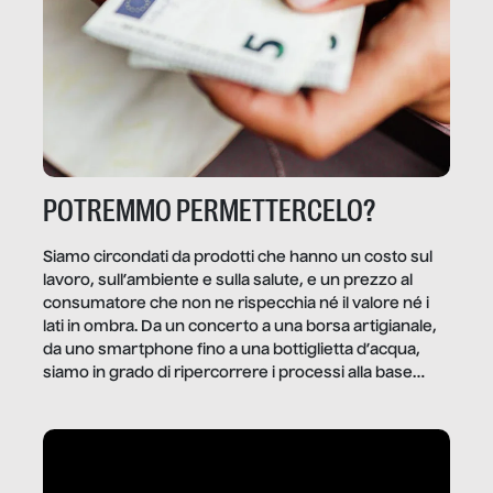
POTREMMO PERMETTERCELO?
Siamo circondati da prodotti che hanno un costo sul
lavoro, sull’ambiente e sulla salute, e un prezzo al
consumatore che non ne rispecchia né il valore né i
lati in ombra. Da un concerto a una borsa artigianale,
da uno smartphone fino a una bottiglietta d’acqua,
siamo in grado di ripercorrere i processi alla base
della produzione di ciò che diamo per scontato?
Questo reportage è un viaggio nel lavoro invisibile
dietro gli oggetti e i servizi che fanno la nostra vita
quotidiana.