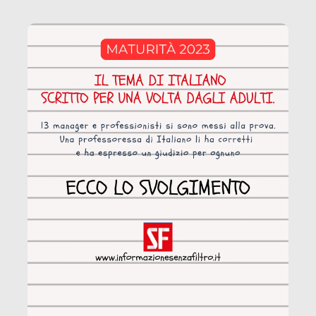
coinvolge 336.000 minori. […]