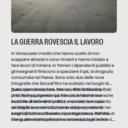
LA GUERRA ROVESCIA IL LAVORO
In Venezuela i medici che hanno scelto di non
scappare all’estero sono rimasti e hanno iniziato a
fare lavori di miniera. In Yemen i dipendenti pubblici e
gli insegnanti finiscono a spacciare il qat, la droga più
consumata nel Paese. Sono solo due delle nove
fotografie che SenzaFiltro ha scattato nei luoghi di
guerra per dimostrare che i conflitti ribaltano le
Cuba, Venezuela, Iran, Yemen, Arabia Saudita, Stati
priorità di sopravvivenza. Il lavoro è l’architrave
Uniti, Kenya, Uganda: qui non raccontiamo cronache
invisibile di un ordine politico e sociale, non solo
esotiche di fallimenti lontani, ma mostriamo quanto
un’attività economica: diventa nitida soprattutto nei
sia fragile la modernità, con le sue promesse di
luoghi di frattura. Questo reportage nasce dall’idea
emancipazione attraverso la competenza. Perché, di
che guerre e crisi penetrino nel tessuto più intimo
fronte alla violenza fisica o economica, la piramide del
delle società per alterarne le molecole professionali –
lavoro rovescia la sua gravità.