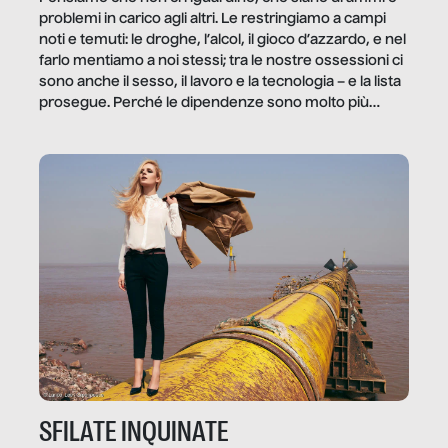
problemi in carico agli altri. Le restringiamo a campi
noti e temuti: le droghe, l’alcol, il gioco d’azzardo, e nel
farlo mentiamo a noi stessi; tra le nostre ossessioni ci
sono anche il sesso, il lavoro e la tecnologia – e la lista
prosegue. Perché le dipendenze sono molto più
diffuse e subdole di quanto saremmo disposti ad
ammettere, e per ogni vittima c’è qualcuno che ne
trae un guadagno. In questo reportage vediamo
quale e come.
SFILATE INQUINATE