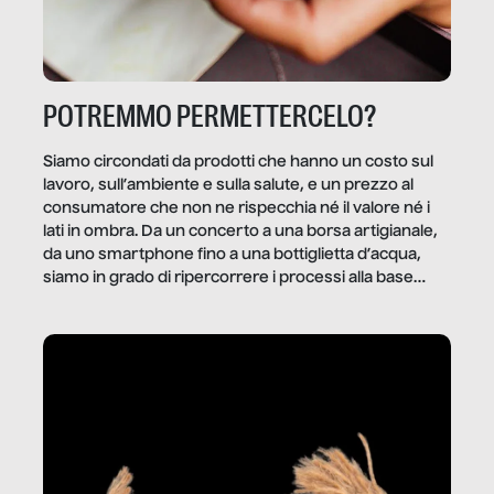
POTREMMO PERMETTERCELO?
Siamo circondati da prodotti che hanno un costo sul
lavoro, sull’ambiente e sulla salute, e un prezzo al
consumatore che non ne rispecchia né il valore né i
lati in ombra. Da un concerto a una borsa artigianale,
da uno smartphone fino a una bottiglietta d’acqua,
siamo in grado di ripercorrere i processi alla base
della produzione di ciò che diamo per scontato?
Questo reportage è un viaggio nel lavoro invisibile
dietro gli oggetti e i servizi che fanno la nostra vita
quotidiana.