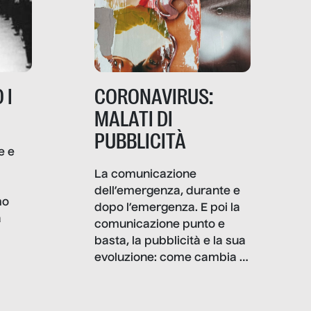
 I
CORONAVIRUS:
MALATI DI
PUBBLICITÀ
e e
i
La comunicazione
dell’emergenza, durante e
mo
dopo l’emergenza. E poi la
a
comunicazione punto e
basta, la pubblicità e la sua
, infografiche
evoluzione: come cambia il
filo rosso che dalle aziende
e e
porta ai clienti. Ne usciremo
ro
davvero migliori, sotto