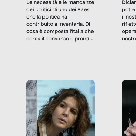
Dicia
Le necessità e le mancanze
potre
dei politici di uno dei Paesi
il no
che la politica ha
rifle
contribuito a inventarla. Di
opera
cosa è composta l’Italia che
nostr
cerca il consenso e prende
concr
le decisioni?