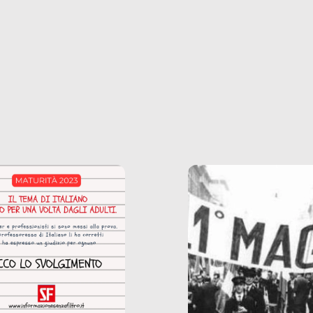
ianale, da uno
anche il sesso, il lavor
phone fino a una
tecnologia – e la lista
glietta d’acqua, siamo
prosegue. Perché le
do di ripercorrere i
dipendenze sono molt
ssi alla base della
diffuse e subdole di q
zione di ciò che
saremmo disposti ad
 per scontato?
ammettere, e per ogni
o reportage è un
vittima c’è qualcuno c
o nel lavoro invisibile
trae un guadagno. In 
 gli oggetti e i servizi
reportage vediamo qu
anno la nostra vita
come.
diana.