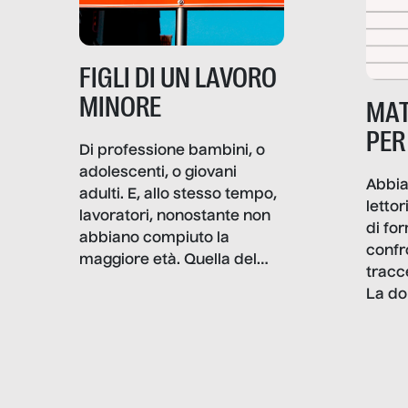
professionali – e, attraverso
esse, il senso stesso della
dignità.
FIGLI DI UN LAVORO
MINORE
MAT
PER
Di professione bambini, o
adolescenti, o giovani
Abbia
adulti. E, allo stesso tempo,
lettor
lavoratori, nonostante non
di fo
abbiano compiuto la
confr
maggiore età. Quella del
tracc
lavoro minorile è una piaga
La do
con pesanti effetti
volev
psicologici e sociali, ed è
sapre
più vicina di quanto si pensi:
un te
non esiste solo nel Terzo
rispos
mondo, ma anche in Italia,