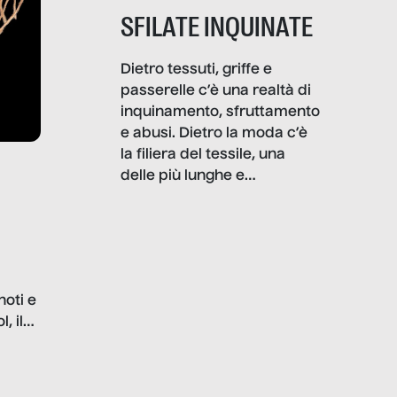
SFILATE INQUINATE
Dietro tessuti, griffe e
passerelle c’è una realtà di
inquinamento, sfruttamento
e abusi. Dietro la moda c’è
la filiera del tessile, una
delle più lunghe e
impattanti dal punto di vista
sociale e ambientale. In
questo reportage mettiamo
in luce le gravi
problematiche del settore e
noti e
la malafede dei grandi
, il
marchi.
farlo
tra le
ono