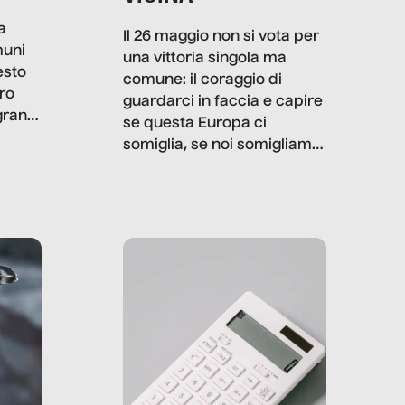
a
Il 26 maggio non si vota per
muni
una vittoria singola ma
esto
comune: il coraggio di
ro
guardarci in faccia e capire
granti
se questa Europa ci
i di
somiglia, se noi somigliamo
cia,
a lei. Per provare a
rispondere, SenzaFiltro ha
do
indagato il mestiere della
ci
politica italiana ed europea,
che lingua parla e che
strumenti usa, come
comunica, quanto vale […]