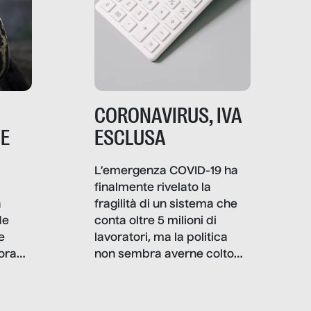
CORONAVIRUS, IVA
NE
ESCLUSA
L’emergenza COVID-19 ha
finalmente rivelato la
a
fragilità di un sistema che
de
conta oltre 5 milioni di
e
lavoratori, ma la politica
ora
non sembra averne colto
tutte le complessità: il
però,
viaggio italiano di
già
SenzaFiltro tra le partite IVA