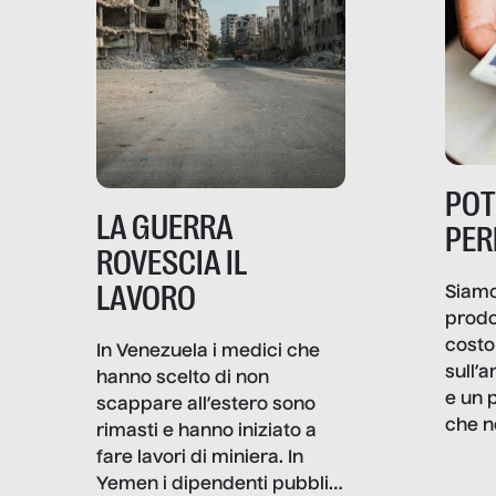
PO
LA GUERRA
PER
ROVESCIA IL
LAVORO
Siamo
prodo
costo 
In Venezuela i medici che
sull’a
hanno scelto di non
e un 
scappare all’estero sono
che n
rimasti e hanno iniziato a
valore
fare lavori di miniera. In
un co
Yemen i dipendenti pubblici