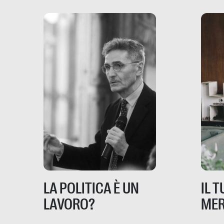
dove coinvolge 336.000
minori. […]
IL 
LA POLITICA È UN
MER
LAVORO?