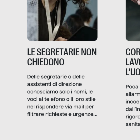
LE SEGRETARIE NON
COR
CHIEDONO
LAV
L’U
Delle segretarie o delle
assistenti di direzione
Poca 
conosciamo solo i nomi, le
allar
voci al telefono o il loro stile
incoe
nel rispondere via mail per
dall’i
filtrare richieste e urgenze. I
rigor
volti quasi mai. Senza
sanita
Filtro è andato a scavare
coron
dentro la professione e, a
andat