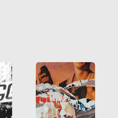
o e la
o più
uanto
he ne
questo
ale e