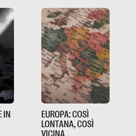
ia,
questo punto di vista?
e,
,
izia,
 IN
EUROPA: COSÌ
LONTANA, COSÌ
VICINA