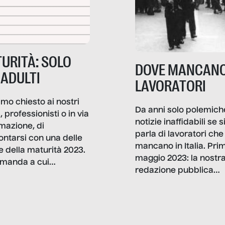
URITÀ: SOLO
DOVE MANCANO
 ADULTI
LAVORATORI
mo chiesto ai nostri
Da anni solo polemich
i, professionisti o in via
notizie inaffidabili se s
rmazione, di
parla di lavoratori che
ontarsi con una delle
mancano in Italia. Pri
e della maturità 2023.
maggio 2023: la nostr
manda a cui
redazione pubblica
amo rispondere è:
dati, storie, interviste
mmo ancora scrivere
che raccontano come
ma, da adulti? Ecco le
stanno davvero le cos
te, nelle loro prove.
dove mancano davve