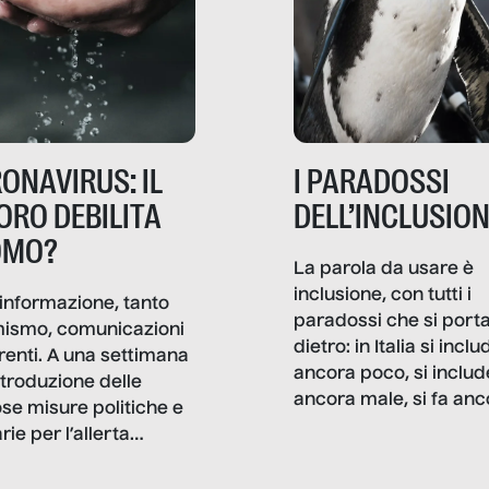
ONAVIRUS: IL
I PARADOSSI
ORO DEBILITA
DELL’INCLUSIO
OMO?
La parola da usare è
inclusione, con tutti i
informazione, tanto
paradossi che si port
mismo, comunicazioni
dietro: in Italia si inclu
renti. A una settimana
ancora poco, si includ
ntroduzione delle
ancora male, si fa anc
ose misure politiche e
troppo marketing di
rie per l’allerta
facciata. Per fortuna, 
avirus, Senza Filtro è
ci sono buone strade 
o dietro le quinte del