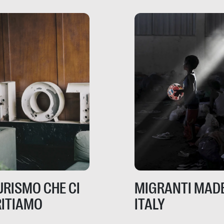
risorse. Sono la giustiz
la sanità, la ristorazion
la scuola, le fabbriche
la pubblica
amministrazione, l’edil
il sociale.
TURISMO CHE CI
MIGRANTI MADE
ITIAMO
ITALY