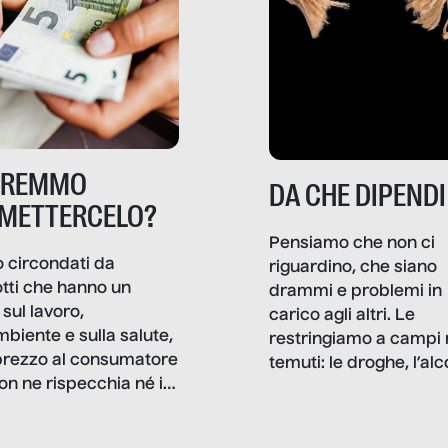
TREMMO
DA CHE DIPENDI
METTERCELO?
Pensiamo che non ci
 circondati da
riguardino, che siano
tti che hanno un
drammi e problemi in
sul lavoro,
carico agli altri. Le
mbiente e sulla salute,
restringiamo a campi 
prezzo al consumatore
temuti: le droghe, l’alcol
on ne rispecchia né il
gioco d’azzardo, e nel 
 né i lati in ombra. Da
mentiamo a noi stessi; 
ncerto a una borsa
nostre ossessioni ci s