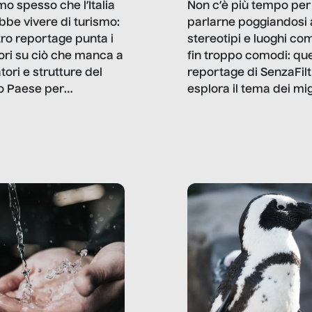
mo spesso che l’Italia
Non c’è più tempo per
bbe vivere di turismo:
parlarne poggiandosi 
stro reportage punta i
stereotipi e luoghi co
ttori su ciò che manca a
fin troppo comodi: qu
tori e strutture del
reportage di SenzaFilt
o Paese per
esplora il tema dei mi
etizzarlo.
sotto i molteplici profil
cui non arriva mai trac
compreso quello degli
immigrati che – quan
possono – addirittura 
ripensano.