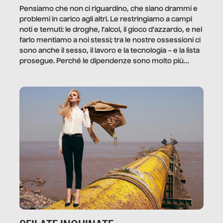
Pensiamo che non ci riguardino, che siano drammi e
problemi in carico agli altri. Le restringiamo a campi
noti e temuti: le droghe, l’alcol, il gioco d’azzardo, e nel
farlo mentiamo a noi stessi; tra le nostre ossessioni ci
sono anche il sesso, il lavoro e la tecnologia – e la lista
prosegue. Perché le dipendenze sono molto più
diffuse e subdole di quanto saremmo disposti ad
ammettere, e per ogni vittima c’è qualcuno che ne
trae un guadagno. In questo reportage vediamo
quale e come.