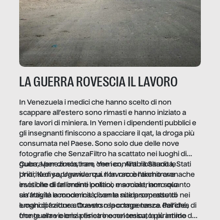
LA GUERRA ROVESCIA IL LAVORO
In Venezuela i medici che hanno scelto di non
scappare all’estero sono rimasti e hanno iniziato a
fare lavori di miniera. In Yemen i dipendenti pubblici e
gli insegnanti finiscono a spacciare il qat, la droga più
consumata nel Paese. Sono solo due delle nove
fotografie che SenzaFiltro ha scattato nei luoghi di
guerra per dimostrare che i conflitti ribaltano le
Cuba, Venezuela, Iran, Yemen, Arabia Saudita, Stati
priorità di sopravvivenza. Il lavoro è l’architrave
Uniti, Kenya, Uganda: qui non raccontiamo cronache
invisibile di un ordine politico e sociale, non solo
esotiche di fallimenti lontani, ma mostriamo quanto
un’attività economica: diventa nitida soprattutto nei
sia fragile la modernità, con le sue promesse di
luoghi di frattura. Questo reportage nasce dall’idea
emancipazione attraverso la competenza. Perché, di
che guerre e crisi penetrino nel tessuto più intimo
fronte alla violenza fisica o economica, la piramide del