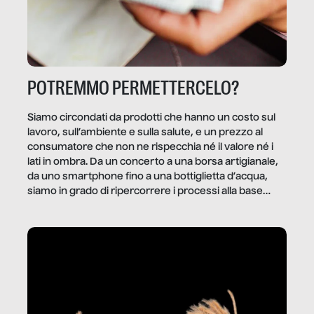
POTREMMO PERMETTERCELO?
Siamo circondati da prodotti che hanno un costo sul
lavoro, sull’ambiente e sulla salute, e un prezzo al
consumatore che non ne rispecchia né il valore né i
lati in ombra. Da un concerto a una borsa artigianale,
da uno smartphone fino a una bottiglietta d’acqua,
siamo in grado di ripercorrere i processi alla base
della produzione di ciò che diamo per scontato?
Questo reportage è un viaggio nel lavoro invisibile
dietro gli oggetti e i servizi che fanno la nostra vita
quotidiana.