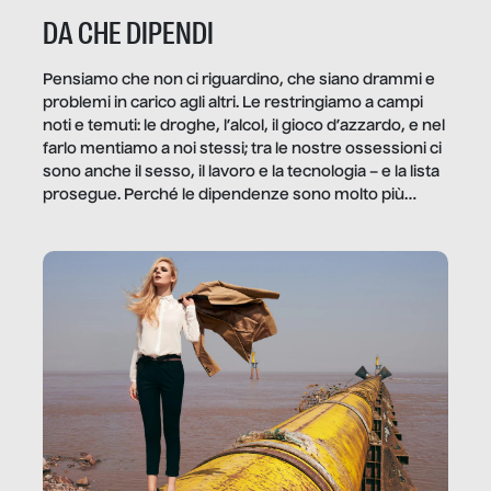
DA CHE DIPENDI
Pensiamo che non ci riguardino, che siano drammi e
problemi in carico agli altri. Le restringiamo a campi
noti e temuti: le droghe, l’alcol, il gioco d’azzardo, e nel
farlo mentiamo a noi stessi; tra le nostre ossessioni ci
sono anche il sesso, il lavoro e la tecnologia – e la lista
prosegue. Perché le dipendenze sono molto più
diffuse e subdole di quanto saremmo disposti ad
ammettere, e per ogni vittima c’è qualcuno che ne
trae un guadagno. In questo reportage vediamo
quale e come.