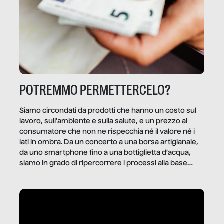
POTREMMO PERMETTERCELO?
Siamo circondati da prodotti che hanno un costo sul
lavoro, sull’ambiente e sulla salute, e un prezzo al
consumatore che non ne rispecchia né il valore né i
lati in ombra. Da un concerto a una borsa artigianale,
da uno smartphone fino a una bottiglietta d’acqua,
siamo in grado di ripercorrere i processi alla base
della produzione di ciò che diamo per scontato?
Questo reportage è un viaggio nel lavoro invisibile
dietro gli oggetti e i servizi che fanno la nostra vita
quotidiana.