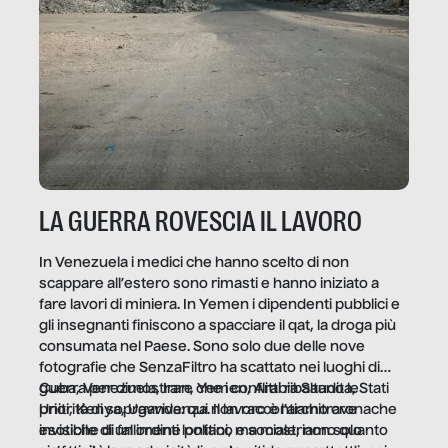
LA GUERRA ROVESCIA IL LAVORO
In Venezuela i medici che hanno scelto di non
scappare all’estero sono rimasti e hanno iniziato a
fare lavori di miniera. In Yemen i dipendenti pubblici e
gli insegnanti finiscono a spacciare il qat, la droga più
consumata nel Paese. Sono solo due delle nove
fotografie che SenzaFiltro ha scattato nei luoghi di
guerra per dimostrare che i conflitti ribaltano le
Cuba, Venezuela, Iran, Yemen, Arabia Saudita, Stati
priorità di sopravvivenza. Il lavoro è l’architrave
Uniti, Kenya, Uganda: qui non raccontiamo cronache
invisibile di un ordine politico e sociale, non solo
esotiche di fallimenti lontani, ma mostriamo quanto