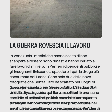
LA GUERRA ROVESCIA IL LAVORO
In Venezuela i medici che hanno scelto di non
scappare all’estero sono rimasti e hanno iniziato a
fare lavori di miniera. In Yemen i dipendenti pubblici e
gli insegnanti finiscono a spacciare il qat, la droga più
consumata nel Paese. Sono solo due delle nove
fotografie che SenzaFiltro ha scattato nei luoghi di
guerra per dimostrare che i conflitti ribaltano le
Cuba, Venezuela, Iran, Yemen, Arabia Saudita, Stati
priorità di sopravvivenza. Il lavoro è l’architrave
Uniti, Kenya, Uganda: qui non raccontiamo cronache
invisibile di un ordine politico e sociale, non solo
esotiche di fallimenti lontani, ma mostriamo quanto
un’attività economica: diventa nitida soprattutto nei
sia fragile la modernità, con le sue promesse di
luoghi di frattura. Questo reportage nasce dall’idea
emancipazione attraverso la competenza. Perché, di