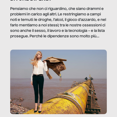
Pensiamo che non ci riguardino, che siano drammi e
problemi in carico agli altri. Le restringiamo a campi
noti e temuti: le droghe, l’alcol, il gioco d’azzardo, e nel
farlo mentiamo a noi stessi; tra le nostre ossessioni ci
sono anche il sesso, il lavoro e la tecnologia – e la lista
prosegue. Perché le dipendenze sono molto più
diffuse e subdole di quanto saremmo disposti ad
ammettere, e per ogni vittima c’è qualcuno che ne
trae un guadagno. In questo reportage vediamo
quale e come.