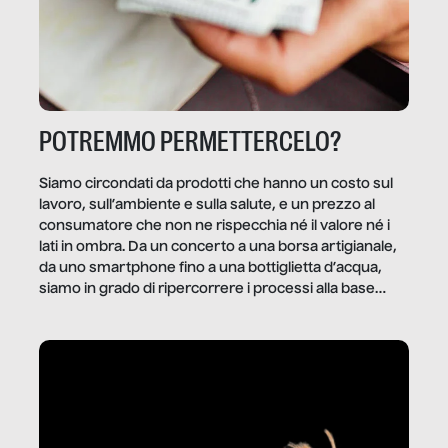
POTREMMO PERMETTERCELO?
Siamo circondati da prodotti che hanno un costo sul
lavoro, sull’ambiente e sulla salute, e un prezzo al
consumatore che non ne rispecchia né il valore né i
lati in ombra. Da un concerto a una borsa artigianale,
da uno smartphone fino a una bottiglietta d’acqua,
siamo in grado di ripercorrere i processi alla base
della produzione di ciò che diamo per scontato?
Questo reportage è un viaggio nel lavoro invisibile
dietro gli oggetti e i servizi che fanno la nostra vita
quotidiana.