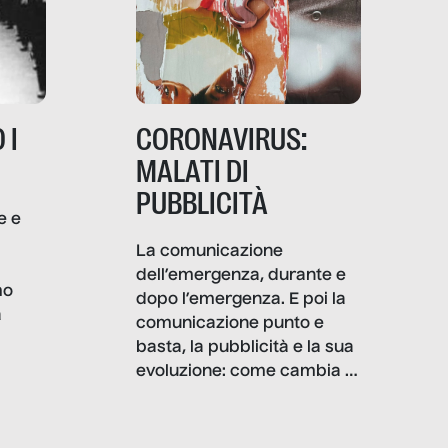
 I
CORONAVIRUS:
MALATI DI
PUBBLICITÀ
e e
i
La comunicazione
dell’emergenza, durante e
mo
dopo l’emergenza. E poi la
a
comunicazione punto e
basta, la pubblicità e la sua
, infografiche
evoluzione: come cambia il
filo rosso che dalle aziende
e e
porta ai clienti. Ne usciremo
ro
davvero migliori, sotto