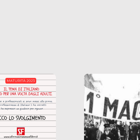
ianale, da uno
anche il sesso, il lavor
phone fino a una
tecnologia – e la lista
glietta d’acqua, siamo
prosegue. Perché le
do di ripercorrere i
dipendenze sono molt
ssi alla base della
diffuse e subdole di q
zione di ciò che
saremmo disposti ad
 per scontato?
ammettere, e per ogni
o reportage è un
vittima c’è qualcuno c
o nel lavoro invisibile
trae un guadagno. In 
 gli oggetti e i servizi
reportage vediamo qu
anno la nostra vita
come.
diana.