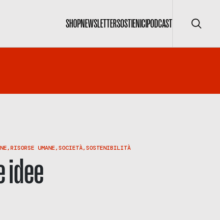
SHOP
NEWSLETTER
SOSTIENICI
PODCAST
Cerca
NE
,
RISORSE UMANE
,
SOCIETÀ
,
SOSTENIBILITÀ
e idee