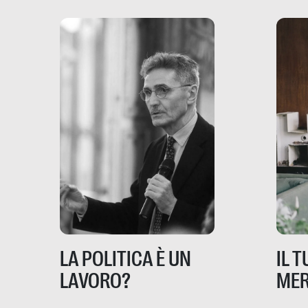
dove coinvolge 336.000
minori. […]
IL 
LA POLITICA È UN
MER
LAVORO?