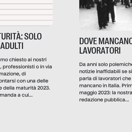
URITÀ: SOLO
DOVE MANCANO
 ADULTI
LAVORATORI
mo chiesto ai nostri
Da anni solo polemich
i, professionisti o in via
notizie inaffidabili se s
rmazione, di
parla di lavoratori che
ontarsi con una delle
mancano in Italia. Pri
e della maturità 2023.
maggio 2023: la nostr
manda a cui
redazione pubblica
amo rispondere è:
dati, storie, interviste
mmo ancora scrivere
che raccontano come
ma, da adulti? Ecco le
stanno davvero le cos
te, nelle loro prove.
dove mancano davve