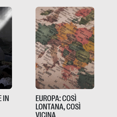
ia,
questo punto di vista?
e,
,
izia,
 IN
EUROPA: COSÌ
LONTANA, COSÌ
VICINA