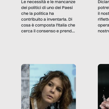
Dicia
Le necessità e le mancanze
potre
dei politici di uno dei Paesi
il no
che la politica ha
rifle
contribuito a inventarla. Di
opera
cosa è composta l’Italia che
nostr
cerca il consenso e prende
concr
le decisioni?