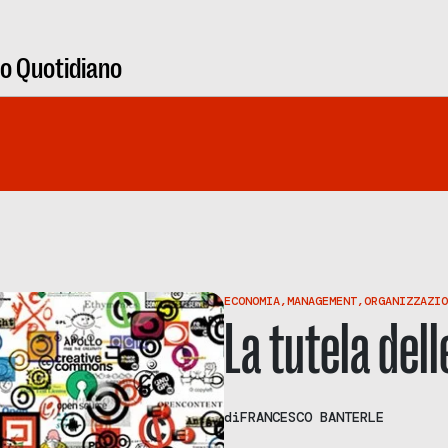
ro Quotidiano
ECONOMIA
,
MANAGEMENT
,
ORGANIZZAZIO
La tutela dell
di
FRANCESCO BANTERLE