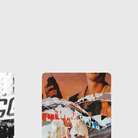
o e la
o più
uanto
he ne
questo
ale e