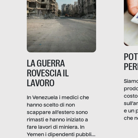
PO
LA GUERRA
PER
ROVESCIA IL
LAVORO
Siamo
prodo
costo 
In Venezuela i medici che
sull’a
hanno scelto di non
e un 
scappare all’estero sono
che n
rimasti e hanno iniziato a
valore
fare lavori di miniera. In
un co
Yemen i dipendenti pubblici