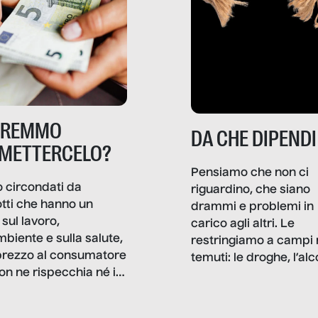
TREMMO
DA CHE DIPENDI
METTERCELO?
Pensiamo che non ci
 circondati da
riguardino, che siano
tti che hanno un
drammi e problemi in
sul lavoro,
carico agli altri. Le
mbiente e sulla salute,
restringiamo a campi 
prezzo al consumatore
temuti: le droghe, l’alcol
on ne rispecchia né il
gioco d’azzardo, e nel 
 né i lati in ombra. Da
mentiamo a noi stessi; 
ncerto a una borsa
nostre ossessioni ci s