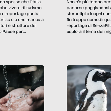
mo spesso che l’Italia
Non c’è più tempo per
bbe vivere di turismo:
parlarne poggiandosi 
stro reportage punta i
stereotipi e luoghi co
ttori su ciò che manca a
fin troppo comodi: qu
tori e strutture del
reportage di SenzaFilt
o Paese per
esplora il tema dei mi
etizzarlo.
sotto i molteplici profil
cui non arriva mai trac
compreso quello degli
immigrati che – quan
possono – addirittura 
ripensano.