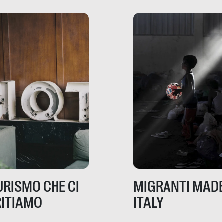
risorse. Sono la giustiz
la sanità, la ristorazion
la scuola, le fabbriche
la pubblica
amministrazione, l’edil
il sociale.
TURISMO CHE CI
MIGRANTI MADE
ITIAMO
ITALY