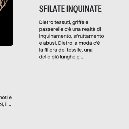
SFILATE INQUINATE
Dietro tessuti, griffe e
passerelle c’è una realtà di
inquinamento, sfruttamento
e abusi. Dietro la moda c’è
la filiera del tessile, una
delle più lunghe e
impattanti dal punto di vista
sociale e ambientale. In
questo reportage mettiamo
in luce le gravi
problematiche del settore e
noti e
la malafede dei grandi
, il
marchi.
farlo
tra le
ono