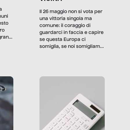
a
Il 26 maggio non si vota per
muni
una vittoria singola ma
esto
comune: il coraggio di
ro
guardarci in faccia e capire
granti
se questa Europa ci
i di
somiglia, se noi somigliamo
cia,
a lei. Per provare a
rispondere, SenzaFiltro ha
do
indagato il mestiere della
ci
politica italiana ed europea,
che lingua parla e che
strumenti usa, come
comunica, quanto vale […]