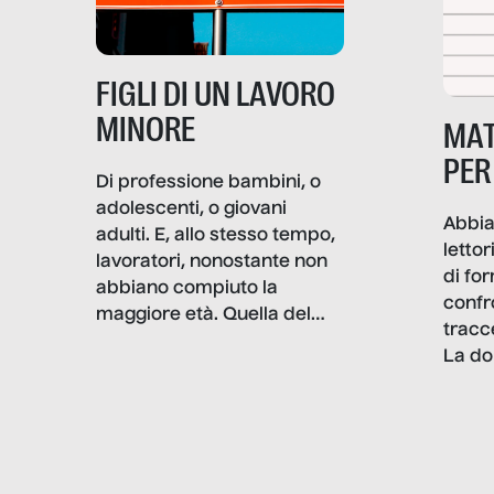
professionali – e, attraverso
esse, il senso stesso della
dignità.
FIGLI DI UN LAVORO
MINORE
MAT
PER
Di professione bambini, o
adolescenti, o giovani
Abbia
adulti. E, allo stesso tempo,
lettor
lavoratori, nonostante non
di fo
abbiano compiuto la
confr
maggiore età. Quella del
tracc
lavoro minorile è una piaga
La do
con pesanti effetti
volev
psicologici e sociali, ed è
sapre
più vicina di quanto si pensi:
un te
non esiste solo nel Terzo
rispos
mondo, ma anche in Italia,