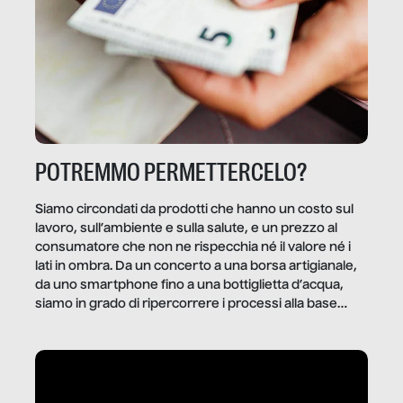
POTREMMO PERMETTERCELO?
Siamo circondati da prodotti che hanno un costo sul
lavoro, sull’ambiente e sulla salute, e un prezzo al
consumatore che non ne rispecchia né il valore né i
lati in ombra. Da un concerto a una borsa artigianale,
da uno smartphone fino a una bottiglietta d’acqua,
siamo in grado di ripercorrere i processi alla base
della produzione di ciò che diamo per scontato?
Questo reportage è un viaggio nel lavoro invisibile
dietro gli oggetti e i servizi che fanno la nostra vita
quotidiana.