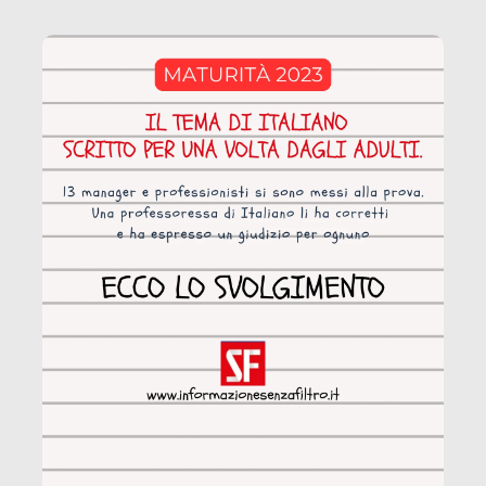
coinvolge 336.000 minori. […]