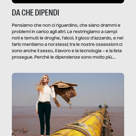
DA CHE DIPENDI
Pensiamo che non ci riguardino, che siano drammi e
problemi in carico agli altri. Le restringiamo a campi
noti e temuti: le droghe, l’alcol, il gioco d’azzardo, e nel
farlo mentiamo a noi stessi; tra le nostre ossessioni ci
sono anche il sesso, il lavoro e la tecnologia – e la lista
prosegue. Perché le dipendenze sono molto più
diffuse e subdole di quanto saremmo disposti ad
ammettere, e per ogni vittima c’è qualcuno che ne
trae un guadagno. In questo reportage vediamo
quale e come.