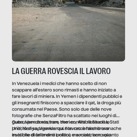
LA GUERRA ROVESCIA IL LAVORO
In Venezuela i medici che hanno scelto di non
scappare all’estero sono rimasti e hanno iniziato a
fare lavori di miniera. In Yemen i dipendenti pubblici e
gli insegnanti finiscono a spacciare il qat, la droga più
consumata nel Paese. Sono solo due delle nove
fotografie che SenzaFiltro ha scattato nei luoghi di
guerra per dimostrare che i conflitti ribaltano le
Cuba, Venezuela, Iran, Yemen, Arabia Saudita, Stati
priorità di sopravvivenza. Il lavoro è l’architrave
Uniti, Kenya, Uganda: qui non raccontiamo cronache
invisibile di un ordine politico e sociale, non solo
esotiche di fallimenti lontani, ma mostriamo quanto