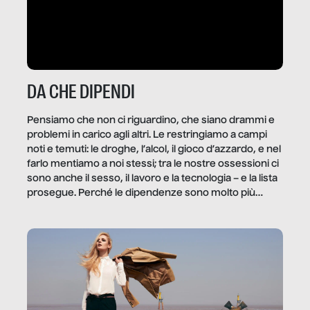
DA CHE DIPENDI
Pensiamo che non ci riguardino, che siano drammi e
problemi in carico agli altri. Le restringiamo a campi
noti e temuti: le droghe, l’alcol, il gioco d’azzardo, e nel
farlo mentiamo a noi stessi; tra le nostre ossessioni ci
sono anche il sesso, il lavoro e la tecnologia – e la lista
prosegue. Perché le dipendenze sono molto più
diffuse e subdole di quanto saremmo disposti ad
ammettere, e per ogni vittima c’è qualcuno che ne
trae un guadagno. In questo reportage vediamo
quale e come.