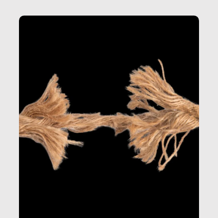
della produzione di ciò che diamo per scontato?
Questo reportage è un viaggio nel lavoro invisibile
dietro gli oggetti e i servizi che fanno la nostra vita
quotidiana.