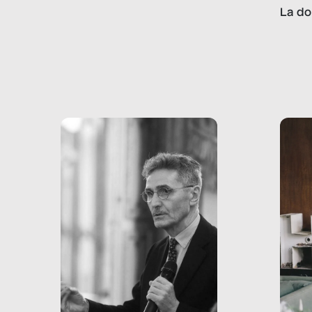
lavoro minorile è una piaga
La do
con pesanti effetti
volev
psicologici e sociali, ed è
sapre
più vicina di quanto si pensi:
un te
non esiste solo nel Terzo
rispos
mondo, ma anche in Italia,
dove coinvolge 336.000
minori. […]