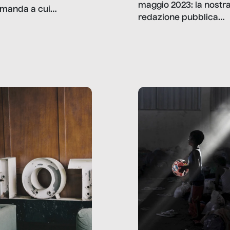
maggio 2023: la nostr
manda a cui
redazione pubblica
amo rispondere è:
dati, storie, interviste
mmo ancora scrivere
che raccontano come
ma, da adulti? Ecco le
stanno davvero le cos
te, nelle loro prove.
dove mancano davve
risorse. Sono la giustiz
la sanità, la ristorazion
la scuola, le fabbriche
la pubblica
amministrazione, l’edil
il sociale.