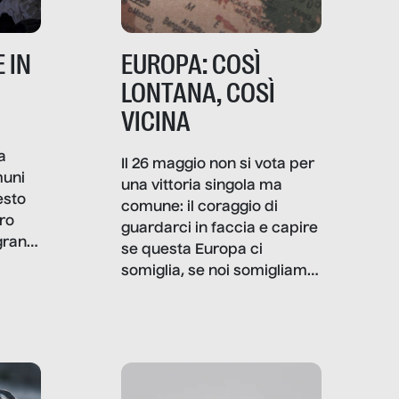
 IN
EUROPA: COSÌ
LONTANA, COSÌ
VICINA
a
Il 26 maggio non si vota per
muni
una vittoria singola ma
esto
comune: il coraggio di
ro
guardarci in faccia e capire
granti
se questa Europa ci
i di
somiglia, se noi somigliamo
cia,
a lei. Per provare a
rispondere, SenzaFiltro ha
do
indagato il mestiere della
ci
politica italiana ed europea,
che lingua parla e che