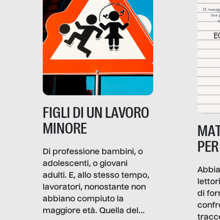
soprattutto nei luoghi di
lavoro rovescia la sua
frattura. Questo reportage
gravità.
nasce dall’idea che guerre
e crisi penetrino nel tessuto
più intimo delle società per
alterarne le molecole
professionali – e, attraverso
esse, il senso stesso della
dignità.
FIGLI DI UN LAVORO
MINORE
MAT
PER
Di professione bambini, o
adolescenti, o giovani
Abbia
adulti. E, allo stesso tempo,
lettor
lavoratori, nonostante non
di fo
abbiano compiuto la
confr
maggiore età. Quella del
tracc