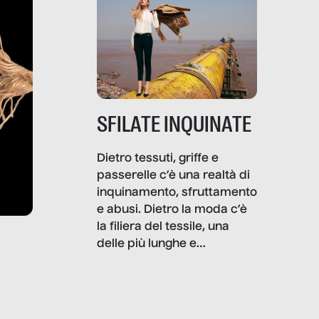
SFILATE INQUINATE
Dietro tessuti, griffe e
passerelle c’è una realtà di
inquinamento, sfruttamento
e abusi. Dietro la moda c’è
la filiera del tessile, una
delle più lunghe e
impattanti dal punto di vista
sociale e ambientale. In
questo reportage mettiamo
in luce le gravi