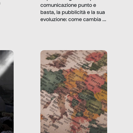
a
comunicazione punto e
basta, la pubblicità e la sua
, infografiche
evoluzione: come cambia il
filo rosso che dalle aziende
e e
porta ai clienti. Ne usciremo
ro
davvero migliori, sotto
ia,
questo punto di vista?
e,
,
izia,