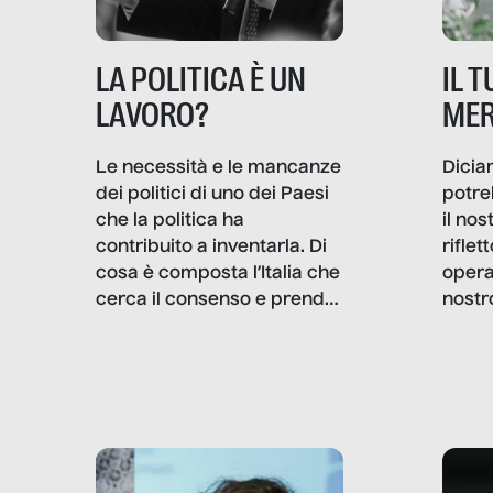
IL 
LA POLITICA È UN
MER
LAVORO?
Dicia
Le necessità e le mancanze
potre
dei politici di uno dei Paesi
il no
che la politica ha
rifle
contribuito a inventarla. Di
opera
cosa è composta l’Italia che
nostr
cerca il consenso e prende
concr
le decisioni?