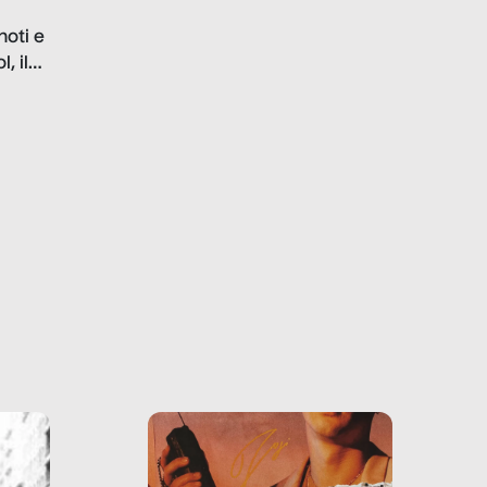
problematiche del settore e
noti e
la malafede dei grandi
, il
marchi.
farlo
tra le
ono
o e la
o più
uanto
he ne
questo
ale e