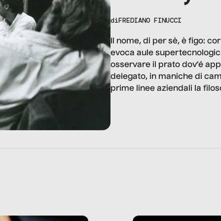
di
FREDIANO FINUCCI
Il nome, di per sè, è figo: c
evoca aule supertecnologiche
osservare il prato dov’é app
delegato, in maniche di cami
prime linee aziendali la filo