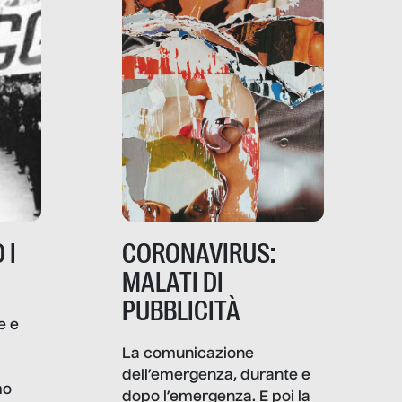
 I
CORONAVIRUS:
MALATI DI
PUBBLICITÀ
e e
i
La comunicazione
dell’emergenza, durante e
mo
dopo l’emergenza. E poi la