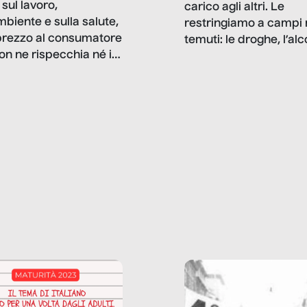
sul lavoro,
carico agli altri. Le
mbiente e sulla salute,
restringiamo a campi 
prezzo al consumatore
temuti: le droghe, l’alcol
on ne rispecchia né il
gioco d’azzardo, e nel 
 né i lati in ombra. Da
mentiamo a noi stessi; 
ncerto a una borsa
nostre ossessioni ci s
ianale, da uno
anche il sesso, il lavor
phone fino a una
tecnologia – e la lista
glietta d’acqua, siamo
prosegue. Perché le
do di ripercorrere i
dipendenze sono molt
ssi alla base della
diffuse e subdole di q
zione di ciò che
saremmo disposti ad
 per scontato?
ammettere, e per ogni
o reportage è un
vittima c’è qualcuno c
o nel lavoro invisibile
trae un guadagno. In 
 gli oggetti e i servizi
reportage vediamo qu
anno la nostra vita
come.
diana.