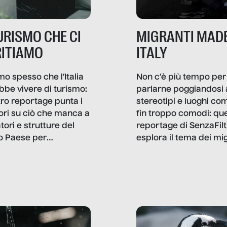
TURISMO CHE CI
MIGRANTI MADE
ITIAMO
ITALY
mo spesso che l’Italia
Non c’è più tempo per
bbe vivere di turismo:
parlarne poggiandosi 
stro reportage punta i
stereotipi e luoghi co
ttori su ciò che manca a
fin troppo comodi: qu
tori e strutture del
reportage di SenzaFilt
o Paese per
esplora il tema dei mi
etizzarlo.
sotto i molteplici profil
cui non arriva mai trac
compreso quello degli
immigrati che – quan
possono – addirittura 
ripensano.