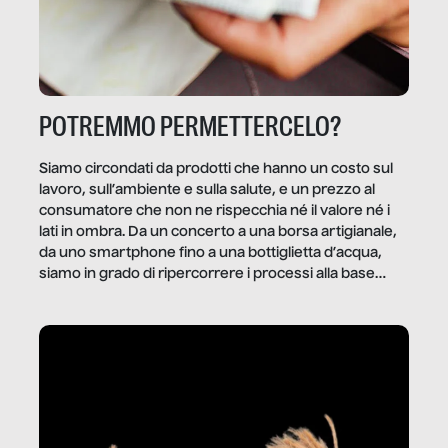
POTREMMO PERMETTERCELO?
Siamo circondati da prodotti che hanno un costo sul
lavoro, sull’ambiente e sulla salute, e un prezzo al
consumatore che non ne rispecchia né il valore né i
lati in ombra. Da un concerto a una borsa artigianale,
da uno smartphone fino a una bottiglietta d’acqua,
siamo in grado di ripercorrere i processi alla base
della produzione di ciò che diamo per scontato?
Questo reportage è un viaggio nel lavoro invisibile
dietro gli oggetti e i servizi che fanno la nostra vita
quotidiana.