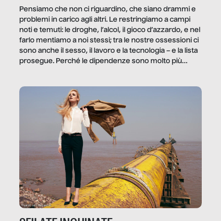
Pensiamo che non ci riguardino, che siano drammi e
problemi in carico agli altri. Le restringiamo a campi
noti e temuti: le droghe, l’alcol, il gioco d’azzardo, e nel
farlo mentiamo a noi stessi; tra le nostre ossessioni ci
sono anche il sesso, il lavoro e la tecnologia – e la lista
prosegue. Perché le dipendenze sono molto più
diffuse e subdole di quanto saremmo disposti ad
ammettere, e per ogni vittima c’è qualcuno che ne
trae un guadagno. In questo reportage vediamo
quale e come.