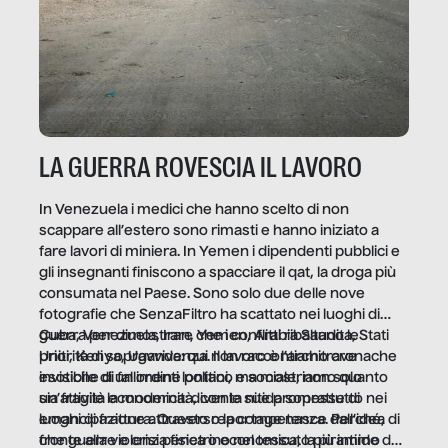
LA GUERRA ROVESCIA IL LAVORO
In Venezuela i medici che hanno scelto di non
scappare all’estero sono rimasti e hanno iniziato a
fare lavori di miniera. In Yemen i dipendenti pubblici e
gli insegnanti finiscono a spacciare il qat, la droga più
consumata nel Paese. Sono solo due delle nove
fotografie che SenzaFiltro ha scattato nei luoghi di
guerra per dimostrare che i conflitti ribaltano le
Cuba, Venezuela, Iran, Yemen, Arabia Saudita, Stati
priorità di sopravvivenza. Il lavoro è l’architrave
Uniti, Kenya, Uganda: qui non raccontiamo cronache
invisibile di un ordine politico e sociale, non solo
esotiche di fallimenti lontani, ma mostriamo quanto
un’attività economica: diventa nitida soprattutto nei
sia fragile la modernità, con le sue promesse di
luoghi di frattura. Questo reportage nasce dall’idea
emancipazione attraverso la competenza. Perché, di
che guerre e crisi penetrino nel tessuto più intimo
fronte alla violenza fisica o economica, la piramide del