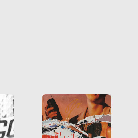
farlo
tra le
ono
o e la
o più
uanto
he ne
questo
ale e