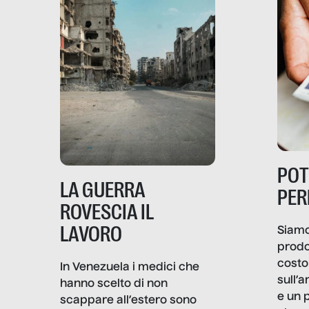
PO
LA GUERRA
PER
ROVESCIA IL
LAVORO
Siamo
prodo
costo 
In Venezuela i medici che
sull’a
hanno scelto di non
e un 
scappare all’estero sono