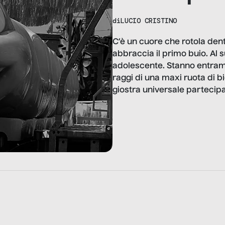
di
LUCIO CRISTINO
C’è un cuore che rotola dentr
abbraccia il primo buio. Al 
adolescente. Stanno entramb
raggi di una maxi ruota di bi
giostra universale partecip