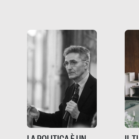
più vicina di quanto si pensi:
un te
non esiste solo nel Terzo
rispos
mondo, ma anche in Italia,
dove coinvolge 336.000
minori. […]
IL 
LA POLITICA È UN