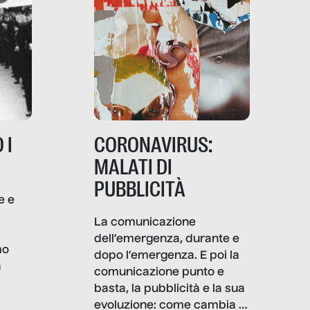
 I
CORONAVIRUS:
MALATI DI
PUBBLICITÀ
e e
i
La comunicazione
dell’emergenza, durante e
mo
dopo l’emergenza. E poi la
a
comunicazione punto e
basta, la pubblicità e la sua
, infografiche
evoluzione: come cambia il