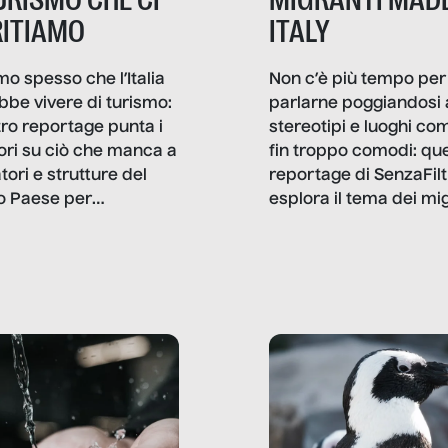
ITIAMO
ITALY
mo spesso che l’Italia
Non c’è più tempo per
bbe vivere di turismo:
parlarne poggiandosi 
stro reportage punta i
stereotipi e luoghi co
ttori su ciò che manca a
fin troppo comodi: qu
tori e strutture del
reportage di SenzaFilt
o Paese per
esplora il tema dei mi
etizzarlo.
sotto i molteplici profil
cui non arriva mai trac
compreso quello degli
immigrati che – quan
possono – addirittura 
ripensano.