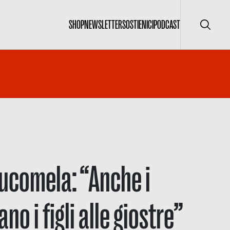
SHOP
NEWSLETTER
SOSTIENICI
PODCAST
Cerca
rucomela: “Anche i
no i figli alle giostre”