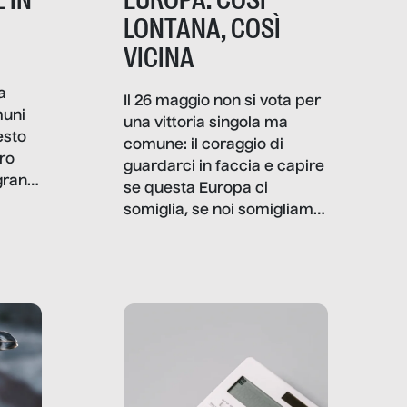
LONTANA, COSÌ
VICINA
a
Il 26 maggio non si vota per
muni
una vittoria singola ma
esto
comune: il coraggio di
ro
guardarci in faccia e capire
granti
se questa Europa ci
i di
somiglia, se noi somigliamo
cia,
a lei. Per provare a
rispondere, SenzaFiltro ha
do
indagato il mestiere della
ci
politica italiana ed europea,
che lingua parla e che
strumenti usa, come
comunica, quanto vale […]