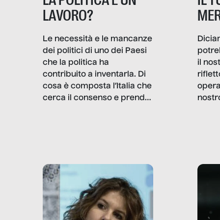
MER
LAVORO?
Dicia
Le necessità e le mancanze
potre
dei politici di uno dei Paesi
il no
che la politica ha
rifle
contribuito a inventarla. Di
opera
cosa è composta l’Italia che
nostr
cerca il consenso e prende
concr
le decisioni?