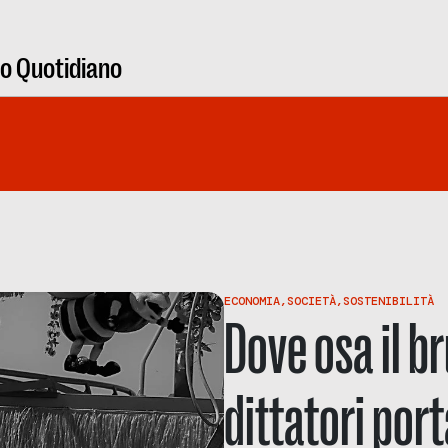
ro Quotidiano
ECONOMIA
,
SOCIETÀ
,
SOSTENIBILITÀ
Dove osa il b
dittatori porta