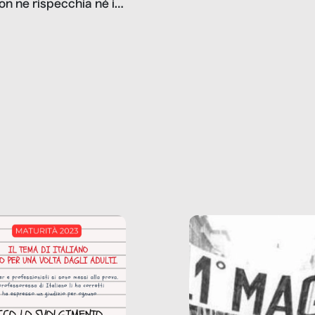
on ne rispecchia né il
gioco d’azzardo, e nel 
 né i lati in ombra. Da
mentiamo a noi stessi; 
ncerto a una borsa
nostre ossessioni ci s
ianale, da uno
anche il sesso, il lavor
phone fino a una
tecnologia – e la lista
glietta d’acqua, siamo
prosegue. Perché le
do di ripercorrere i
dipendenze sono molt
ssi alla base della
diffuse e subdole di q
zione di ciò che
saremmo disposti ad
 per scontato?
ammettere, e per ogni
o reportage è un
vittima c’è qualcuno c
o nel lavoro invisibile
trae un guadagno. In 
 gli oggetti e i servizi
reportage vediamo qu
anno la nostra vita
come.
diana.