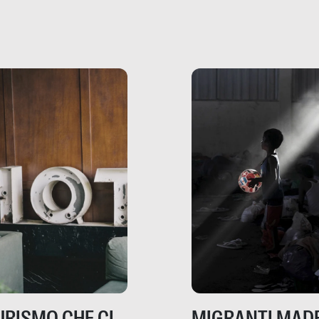
che raccontano come
ma, da adulti? Ecco le
stanno davvero le cos
te, nelle loro prove.
dove mancano davve
risorse. Sono la giustiz
la sanità, la ristorazion
la scuola, le fabbriche
la pubblica
amministrazione, l’edil
il sociale.
TURISMO CHE CI
MIGRANTI MADE