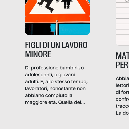
e crisi penetrino nel tessuto
più intimo delle società per
alterarne le molecole
professionali – e, attraverso
esse, il senso stesso della
dignità.
FIGLI DI UN LAVORO
MINORE
MAT
PER
Di professione bambini, o
adolescenti, o giovani
Abbia
adulti. E, allo stesso tempo,
lettor
lavoratori, nonostante non
di fo
abbiano compiuto la
confr
maggiore età. Quella del
tracc
lavoro minorile è una piaga
La do
con pesanti effetti
volev
psicologici e sociali, ed è
sapre