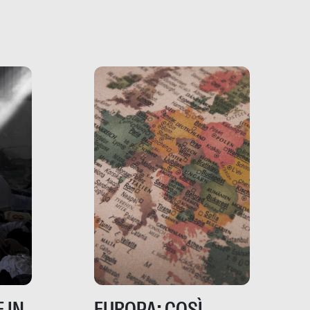
filo rosso che dalle aziende
e e
porta ai clienti. Ne usciremo
ro
davvero migliori, sotto
ia,
questo punto di vista?
e,
,
izia,
 IN
EUROPA: COSÌ