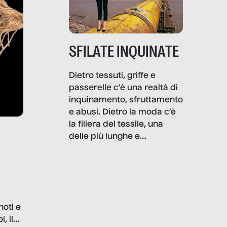
SFILATE INQUINATE
Dietro tessuti, griffe e
passerelle c’è una realtà di
inquinamento, sfruttamento
e abusi. Dietro la moda c’è
la filiera del tessile, una
delle più lunghe e
impattanti dal punto di vista
sociale e ambientale. In
questo reportage mettiamo
in luce le gravi
problematiche del settore e
noti e
la malafede dei grandi
, il
marchi.