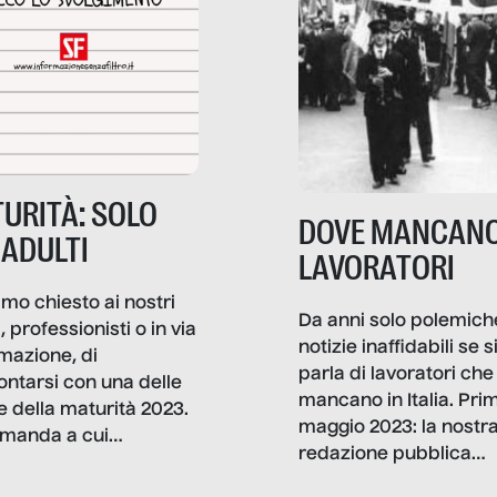
URITÀ: SOLO
DOVE MANCANO
 ADULTI
LAVORATORI
mo chiesto ai nostri
Da anni solo polemich
i, professionisti o in via
notizie inaffidabili se s
rmazione, di
parla di lavoratori che
ontarsi con una delle
mancano in Italia. Pri
e della maturità 2023.
maggio 2023: la nostr
manda a cui
redazione pubblica
amo rispondere è:
dati, storie, interviste
mmo ancora scrivere