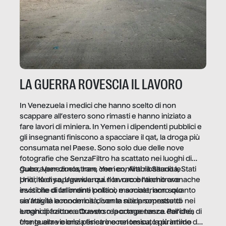
LA GUERRA ROVESCIA IL LAVORO
In Venezuela i medici che hanno scelto di non
scappare all’estero sono rimasti e hanno iniziato a
fare lavori di miniera. In Yemen i dipendenti pubblici e
gli insegnanti finiscono a spacciare il qat, la droga più
consumata nel Paese. Sono solo due delle nove
fotografie che SenzaFiltro ha scattato nei luoghi di
guerra per dimostrare che i conflitti ribaltano le
Cuba, Venezuela, Iran, Yemen, Arabia Saudita, Stati
priorità di sopravvivenza. Il lavoro è l’architrave
Uniti, Kenya, Uganda: qui non raccontiamo cronache
invisibile di un ordine politico e sociale, non solo
esotiche di fallimenti lontani, ma mostriamo quanto
un’attività economica: diventa nitida soprattutto nei
sia fragile la modernità, con le sue promesse di
luoghi di frattura. Questo reportage nasce dall’idea
emancipazione attraverso la competenza. Perché, di
che guerre e crisi penetrino nel tessuto più intimo
fronte alla violenza fisica o economica, la piramide del