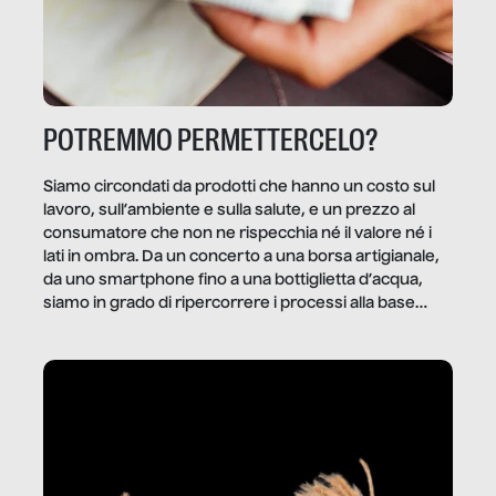
POTREMMO PERMETTERCELO?
Siamo circondati da prodotti che hanno un costo sul
lavoro, sull’ambiente e sulla salute, e un prezzo al
consumatore che non ne rispecchia né il valore né i
lati in ombra. Da un concerto a una borsa artigianale,
da uno smartphone fino a una bottiglietta d’acqua,
siamo in grado di ripercorrere i processi alla base
della produzione di ciò che diamo per scontato?
Questo reportage è un viaggio nel lavoro invisibile
dietro gli oggetti e i servizi che fanno la nostra vita
quotidiana.