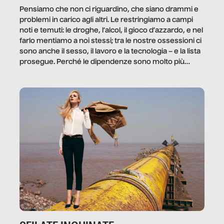
Pensiamo che non ci riguardino, che siano drammi e
problemi in carico agli altri. Le restringiamo a campi
noti e temuti: le droghe, l’alcol, il gioco d’azzardo, e nel
farlo mentiamo a noi stessi; tra le nostre ossessioni ci
sono anche il sesso, il lavoro e la tecnologia – e la lista
prosegue. Perché le dipendenze sono molto più
diffuse e subdole di quanto saremmo disposti ad
ammettere, e per ogni vittima c’è qualcuno che ne
trae un guadagno. In questo reportage vediamo
quale e come.