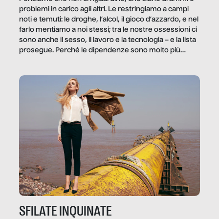
problemi in carico agli altri. Le restringiamo a campi
noti e temuti: le droghe, l’alcol, il gioco d’azzardo, e nel
farlo mentiamo a noi stessi; tra le nostre ossessioni ci
sono anche il sesso, il lavoro e la tecnologia – e la lista
prosegue. Perché le dipendenze sono molto più
diffuse e subdole di quanto saremmo disposti ad
ammettere, e per ogni vittima c’è qualcuno che ne
trae un guadagno. In questo reportage vediamo
quale e come.
SFILATE INQUINATE