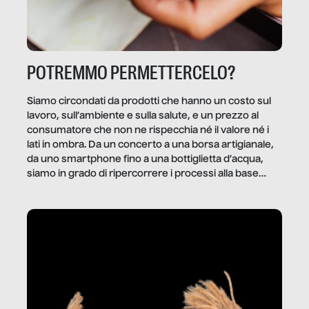
POTREMMO PERMETTERCELO?
Siamo circondati da prodotti che hanno un costo sul
lavoro, sull’ambiente e sulla salute, e un prezzo al
consumatore che non ne rispecchia né il valore né i
lati in ombra. Da un concerto a una borsa artigianale,
da uno smartphone fino a una bottiglietta d’acqua,
siamo in grado di ripercorrere i processi alla base
della produzione di ciò che diamo per scontato?
Questo reportage è un viaggio nel lavoro invisibile
dietro gli oggetti e i servizi che fanno la nostra vita
quotidiana.