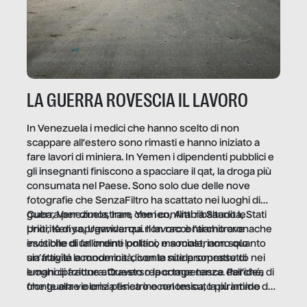
LA GUERRA ROVESCIA IL LAVORO
In Venezuela i medici che hanno scelto di non
scappare all’estero sono rimasti e hanno iniziato a
fare lavori di miniera. In Yemen i dipendenti pubblici e
gli insegnanti finiscono a spacciare il qat, la droga più
consumata nel Paese. Sono solo due delle nove
fotografie che SenzaFiltro ha scattato nei luoghi di
guerra per dimostrare che i conflitti ribaltano le
Cuba, Venezuela, Iran, Yemen, Arabia Saudita, Stati
priorità di sopravvivenza. Il lavoro è l’architrave
Uniti, Kenya, Uganda: qui non raccontiamo cronache
invisibile di un ordine politico e sociale, non solo
esotiche di fallimenti lontani, ma mostriamo quanto
un’attività economica: diventa nitida soprattutto nei
sia fragile la modernità, con le sue promesse di
luoghi di frattura. Questo reportage nasce dall’idea
emancipazione attraverso la competenza. Perché, di
che guerre e crisi penetrino nel tessuto più intimo
fronte alla violenza fisica o economica, la piramide del
delle società per alterarne le molecole professionali –
lavoro rovescia la sua gravità.