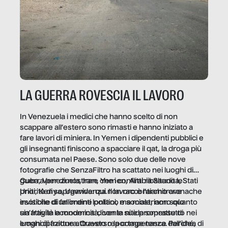
LA GUERRA ROVESCIA IL LAVORO
In Venezuela i medici che hanno scelto di non
scappare all’estero sono rimasti e hanno iniziato a
fare lavori di miniera. In Yemen i dipendenti pubblici e
gli insegnanti finiscono a spacciare il qat, la droga più
consumata nel Paese. Sono solo due delle nove
fotografie che SenzaFiltro ha scattato nei luoghi di
guerra per dimostrare che i conflitti ribaltano le
Cuba, Venezuela, Iran, Yemen, Arabia Saudita, Stati
priorità di sopravvivenza. Il lavoro è l’architrave
Uniti, Kenya, Uganda: qui non raccontiamo cronache
invisibile di un ordine politico e sociale, non solo
esotiche di fallimenti lontani, ma mostriamo quanto
un’attività economica: diventa nitida soprattutto nei
sia fragile la modernità, con le sue promesse di
luoghi di frattura. Questo reportage nasce dall’idea
emancipazione attraverso la competenza. Perché, di