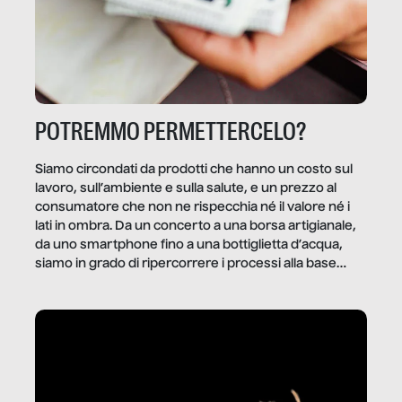
POTREMMO PERMETTERCELO?
Siamo circondati da prodotti che hanno un costo sul
lavoro, sull’ambiente e sulla salute, e un prezzo al
consumatore che non ne rispecchia né il valore né i
lati in ombra. Da un concerto a una borsa artigianale,
da uno smartphone fino a una bottiglietta d’acqua,
siamo in grado di ripercorrere i processi alla base
della produzione di ciò che diamo per scontato?
Questo reportage è un viaggio nel lavoro invisibile
dietro gli oggetti e i servizi che fanno la nostra vita
quotidiana.