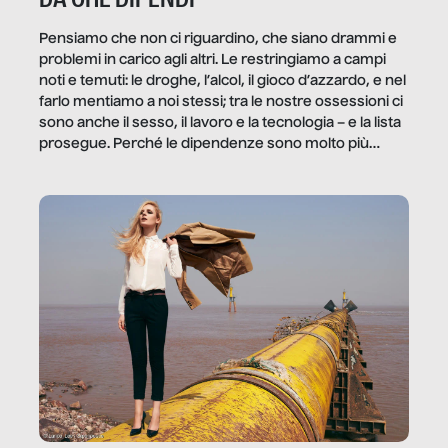
Pensiamo che non ci riguardino, che siano drammi e
problemi in carico agli altri. Le restringiamo a campi
noti e temuti: le droghe, l’alcol, il gioco d’azzardo, e nel
farlo mentiamo a noi stessi; tra le nostre ossessioni ci
sono anche il sesso, il lavoro e la tecnologia – e la lista
prosegue. Perché le dipendenze sono molto più
diffuse e subdole di quanto saremmo disposti ad
ammettere, e per ogni vittima c’è qualcuno che ne
trae un guadagno. In questo reportage vediamo
quale e come.