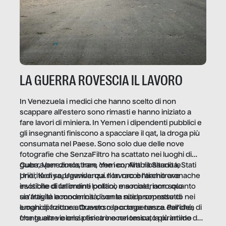
LA GUERRA ROVESCIA IL LAVORO
In Venezuela i medici che hanno scelto di non
scappare all’estero sono rimasti e hanno iniziato a
fare lavori di miniera. In Yemen i dipendenti pubblici e
gli insegnanti finiscono a spacciare il qat, la droga più
consumata nel Paese. Sono solo due delle nove
fotografie che SenzaFiltro ha scattato nei luoghi di
guerra per dimostrare che i conflitti ribaltano le
Cuba, Venezuela, Iran, Yemen, Arabia Saudita, Stati
priorità di sopravvivenza. Il lavoro è l’architrave
Uniti, Kenya, Uganda: qui non raccontiamo cronache
invisibile di un ordine politico e sociale, non solo
esotiche di fallimenti lontani, ma mostriamo quanto
un’attività economica: diventa nitida soprattutto nei
sia fragile la modernità, con le sue promesse di
luoghi di frattura. Questo reportage nasce dall’idea
emancipazione attraverso la competenza. Perché, di
che guerre e crisi penetrino nel tessuto più intimo
fronte alla violenza fisica o economica, la piramide del