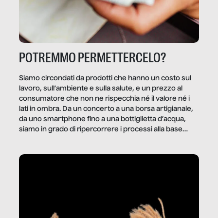
POTREMMO PERMETTERCELO?
Siamo circondati da prodotti che hanno un costo sul
lavoro, sull’ambiente e sulla salute, e un prezzo al
consumatore che non ne rispecchia né il valore né i
lati in ombra. Da un concerto a una borsa artigianale,
da uno smartphone fino a una bottiglietta d’acqua,
siamo in grado di ripercorrere i processi alla base
della produzione di ciò che diamo per scontato?
Questo reportage è un viaggio nel lavoro invisibile
dietro gli oggetti e i servizi che fanno la nostra vita
quotidiana.