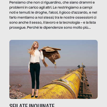
Pensiamo che non ci riguardino, che siano drammi e
problemi in carico agli altri. Le restringiamo a campi
noti e temuti: le droghe, l’alcol, il gioco d’azzardo, e nel
farlo mentiamo a noi stessi; tra le nostre ossessioni ci
sono anche il sesso, il lavoro e la tecnologia – e la lista
prosegue. Perché le dipendenze sono molto più
diffuse e subdole di quanto saremmo disposti ad
ammettere, e per ogni vittima c’è qualcuno che ne
trae un guadagno. In questo reportage vediamo
quale e come.
SFILATE INQUINATE