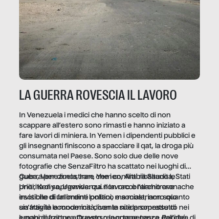
LA GUERRA ROVESCIA IL LAVORO
In Venezuela i medici che hanno scelto di non
scappare all’estero sono rimasti e hanno iniziato a
fare lavori di miniera. In Yemen i dipendenti pubblici e
gli insegnanti finiscono a spacciare il qat, la droga più
consumata nel Paese. Sono solo due delle nove
fotografie che SenzaFiltro ha scattato nei luoghi di
guerra per dimostrare che i conflitti ribaltano le
Cuba, Venezuela, Iran, Yemen, Arabia Saudita, Stati
priorità di sopravvivenza. Il lavoro è l’architrave
Uniti, Kenya, Uganda: qui non raccontiamo cronache
invisibile di un ordine politico e sociale, non solo
esotiche di fallimenti lontani, ma mostriamo quanto
un’attività economica: diventa nitida soprattutto nei
sia fragile la modernità, con le sue promesse di
luoghi di frattura. Questo reportage nasce dall’idea
emancipazione attraverso la competenza. Perché, di