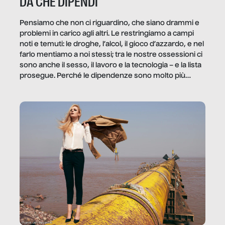
DA CHE DIPENDI
Pensiamo che non ci riguardino, che siano drammi e
problemi in carico agli altri. Le restringiamo a campi
noti e temuti: le droghe, l’alcol, il gioco d’azzardo, e nel
farlo mentiamo a noi stessi; tra le nostre ossessioni ci
sono anche il sesso, il lavoro e la tecnologia – e la lista
prosegue. Perché le dipendenze sono molto più
diffuse e subdole di quanto saremmo disposti ad
ammettere, e per ogni vittima c’è qualcuno che ne
trae un guadagno. In questo reportage vediamo
quale e come.