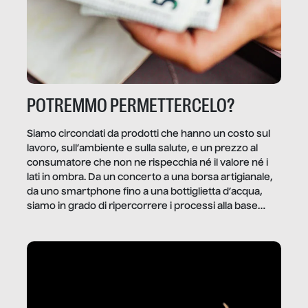
POTREMMO PERMETTERCELO?
Siamo circondati da prodotti che hanno un costo sul
lavoro, sull’ambiente e sulla salute, e un prezzo al
consumatore che non ne rispecchia né il valore né i
lati in ombra. Da un concerto a una borsa artigianale,
da uno smartphone fino a una bottiglietta d’acqua,
siamo in grado di ripercorrere i processi alla base
della produzione di ciò che diamo per scontato?
Questo reportage è un viaggio nel lavoro invisibile
dietro gli oggetti e i servizi che fanno la nostra vita
quotidiana.