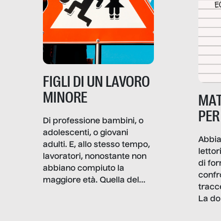
nasce dall’idea che guerre
e crisi penetrino nel tessuto
più intimo delle società per
alterarne le molecole
professionali – e, attraverso
esse, il senso stesso della
dignità.
FIGLI DI UN LAVORO
MINORE
MAT
PER
Di professione bambini, o
adolescenti, o giovani
Abbia
adulti. E, allo stesso tempo,
lettor
lavoratori, nonostante non
di fo
abbiano compiuto la
confr
maggiore età. Quella del
tracc
lavoro minorile è una piaga
La do
con pesanti effetti
volev
psicologici e sociali, ed è