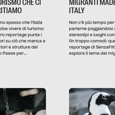
TURISMO CHE CI
MIGRANTI MADE
ITIAMO
ITALY
mo spesso che l’Italia
Non c’è più tempo per
bbe vivere di turismo:
parlarne poggiandosi 
stro reportage punta i
stereotipi e luoghi co
ttori su ciò che manca a
fin troppo comodi: qu
tori e strutture del
reportage di SenzaFilt
o Paese per
esplora il tema dei mi
etizzarlo.
sotto i molteplici profil
cui non arriva mai trac
compreso quello degli
immigrati che – quan
possono – addirittura 
ripensano.