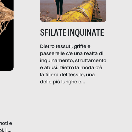
SFILATE INQUINATE
Dietro tessuti, griffe e
passerelle c’è una realtà di
inquinamento, sfruttamento
e abusi. Dietro la moda c’è
la filiera del tessile, una
delle più lunghe e
impattanti dal punto di vista
sociale e ambientale. In
questo reportage mettiamo
in luce le gravi
problematiche del settore e
noti e
la malafede dei grandi
, il
marchi.