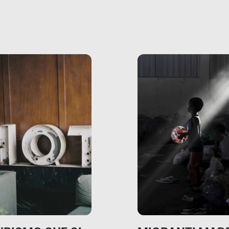
mmo ancora scrivere
che raccontano come
ma, da adulti? Ecco le
stanno davvero le cos
te, nelle loro prove.
dove mancano davve
risorse. Sono la giustiz
la sanità, la ristorazion
la scuola, le fabbriche
la pubblica
amministrazione, l’edil
il sociale.