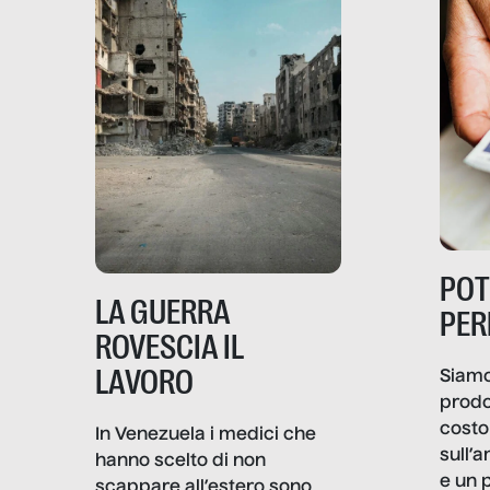
PO
LA GUERRA
PER
ROVESCIA IL
LAVORO
Siamo
prodo
costo 
In Venezuela i medici che
sull’a
hanno scelto di non
e un 
scappare all’estero sono