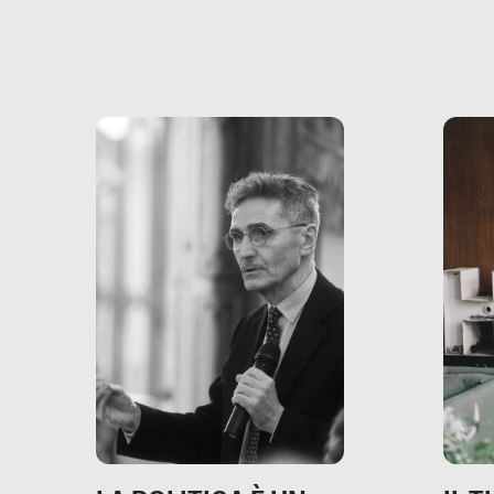
sapre
più vicina di quanto si pensi:
un te
non esiste solo nel Terzo
rispos
mondo, ma anche in Italia,
dove coinvolge 336.000
minori. […]