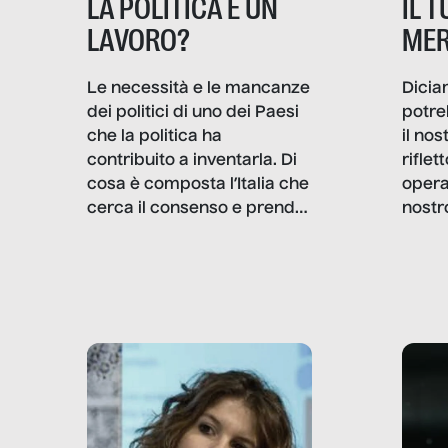
IL 
LA POLITICA È UN
MER
LAVORO?
Dicia
Le necessità e le mancanze
potre
dei politici di uno dei Paesi
il no
che la politica ha
rifle
contribuito a inventarla. Di
opera
cosa è composta l’Italia che
nostr
cerca il consenso e prende
concr
le decisioni?