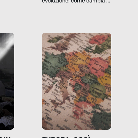
evoluzione: come cambia il
filo rosso che dalle aziende
e e
porta ai clienti. Ne usciremo
ro
davvero migliori, sotto
ia,
questo punto di vista?
e,
,
izia,