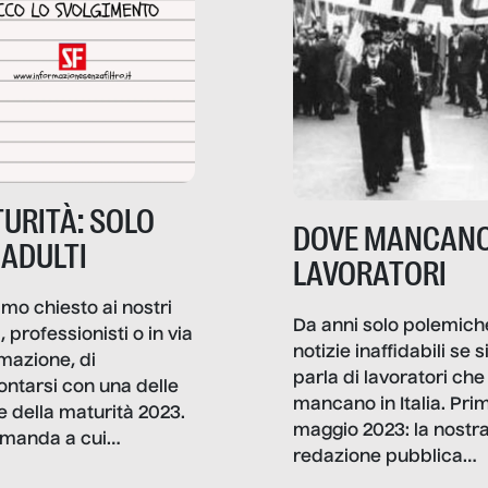
URITÀ: SOLO
DOVE MANCANO
 ADULTI
LAVORATORI
mo chiesto ai nostri
Da anni solo polemich
i, professionisti o in via
notizie inaffidabili se s
rmazione, di
parla di lavoratori che
ontarsi con una delle
mancano in Italia. Pri
e della maturità 2023.
maggio 2023: la nostr
manda a cui
redazione pubblica
amo rispondere è:
dati, storie, interviste