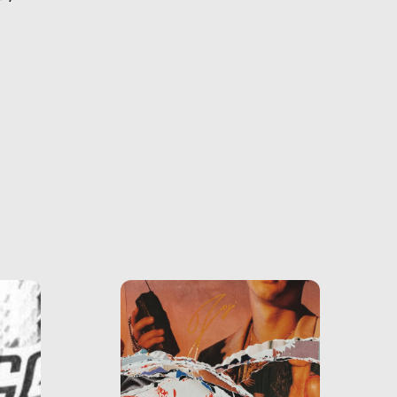
farlo
tra le
ono
o e la
o più
uanto
he ne
questo
ale e