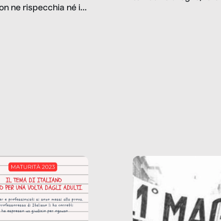
on ne rispecchia né il
gioco d’azzardo, e nel 
 né i lati in ombra. Da
mentiamo a noi stessi; 
ncerto a una borsa
nostre ossessioni ci s
ianale, da uno
anche il sesso, il lavor
phone fino a una
tecnologia – e la lista
glietta d’acqua, siamo
prosegue. Perché le
do di ripercorrere i
dipendenze sono molt
ssi alla base della
diffuse e subdole di q
zione di ciò che
saremmo disposti ad
 per scontato?
ammettere, e per ogni
o reportage è un
vittima c’è qualcuno c
o nel lavoro invisibile
trae un guadagno. In 
 gli oggetti e i servizi
reportage vediamo qu
anno la nostra vita
come.
diana.