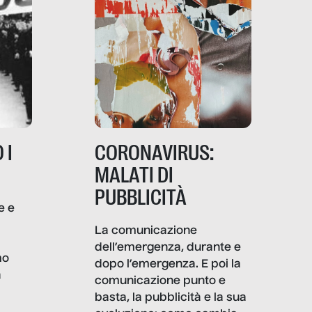
 I
CORONAVIRUS:
MALATI DI
PUBBLICITÀ
e e
i
La comunicazione
dell’emergenza, durante e
mo
dopo l’emergenza. E poi la
a
comunicazione punto e
basta, la pubblicità e la sua
, infografiche