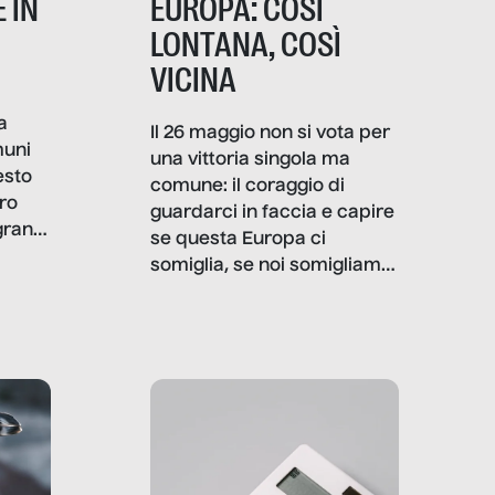
 IN
EUROPA: COSÌ
LONTANA, COSÌ
VICINA
a
Il 26 maggio non si vota per
muni
una vittoria singola ma
esto
comune: il coraggio di
ro
guardarci in faccia e capire
granti
se questa Europa ci
i di
somiglia, se noi somigliamo
cia,
a lei. Per provare a
rispondere, SenzaFiltro ha
do
indagato il mestiere della
ci
politica italiana ed europea,
che lingua parla e che
strumenti usa, come
comunica, quanto vale […]