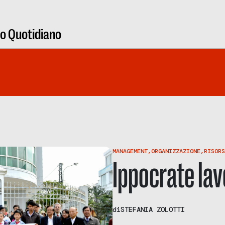
ro Quotidiano
MANAGEMENT
,
ORGANIZZAZIONE
,
RISORS
Ippocrate lav
di
STEFANIA ZOLOTTI