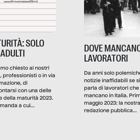
URITÀ: SOLO
DOVE MANCANO
 ADULTI
LAVORATORI
mo chiesto ai nostri
Da anni solo polemich
i, professionisti o in via
notizie inaffidabili se s
rmazione, di
parla di lavoratori che
ontarsi con una delle
mancano in Italia. Pri
e della maturità 2023.
maggio 2023: la nostr
manda a cui
redazione pubblica
amo rispondere è:
dati, storie, interviste
mmo ancora scrivere
che raccontano come
ma, da adulti? Ecco le
stanno davvero le cos
te, nelle loro prove.