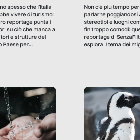
mo spesso che l’Italia
Non c’è più tempo per
bbe vivere di turismo:
parlarne poggiandosi 
stro reportage punta i
stereotipi e luoghi co
ttori su ciò che manca a
fin troppo comodi: qu
tori e strutture del
reportage di SenzaFilt
o Paese per
esplora il tema dei mi
etizzarlo.
sotto i molteplici profil
cui non arriva mai trac
compreso quello degli
immigrati che – quan
possono – addirittura 
ripensano.