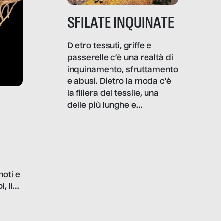
SFILATE INQUINATE
Dietro tessuti, griffe e
passerelle c’è una realtà di
inquinamento, sfruttamento
e abusi. Dietro la moda c’è
la filiera del tessile, una
delle più lunghe e
impattanti dal punto di vista
sociale e ambientale. In
questo reportage mettiamo
in luce le gravi
problematiche del settore e
noti e
la malafede dei grandi
, il
marchi.
farlo
tra le