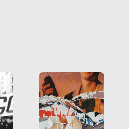
ono
o e la
o più
uanto
he ne
questo
ale e