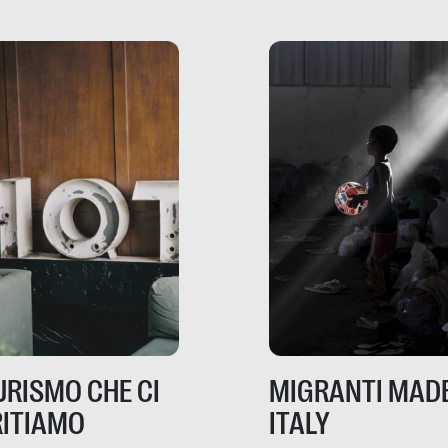
dove mancano davve
risorse. Sono la giustiz
la sanità, la ristorazion
la scuola, le fabbriche
la pubblica
amministrazione, l’edil
il sociale.
TURISMO CHE CI
MIGRANTI MADE
ITIAMO
ITALY