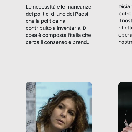
Dicia
Le necessità e le mancanze
potre
dei politici di uno dei Paesi
il no
che la politica ha
rifle
contribuito a inventarla. Di
opera
cosa è composta l’Italia che
nostr
cerca il consenso e prende
concr
le decisioni?