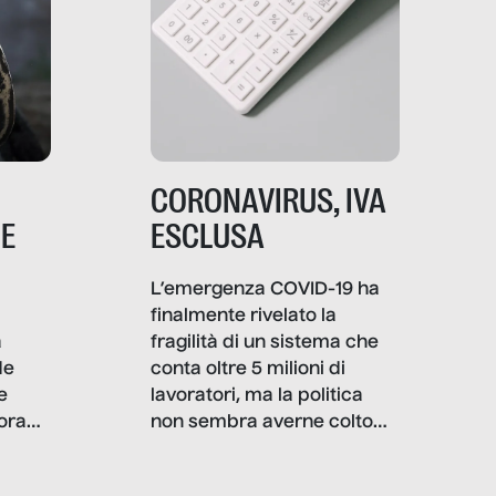
CORONAVIRUS, IVA
NE
ESCLUSA
L’emergenza COVID-19 ha
finalmente rivelato la
a
fragilità di un sistema che
de
conta oltre 5 milioni di
e
lavoratori, ma la politica
ora
non sembra averne colto
tutte le complessità: il
però,
viaggio italiano di