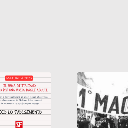
ncerto a una borsa
nostre ossessioni ci s
ianale, da uno
anche il sesso, il lavor
phone fino a una
tecnologia – e la lista
glietta d’acqua, siamo
prosegue. Perché le
do di ripercorrere i
dipendenze sono molt
ssi alla base della
diffuse e subdole di q
zione di ciò che
saremmo disposti ad
 per scontato?
ammettere, e per ogni
o reportage è un
vittima c’è qualcuno c
o nel lavoro invisibile
trae un guadagno. In 
 gli oggetti e i servizi
reportage vediamo qu
anno la nostra vita
come.
diana.