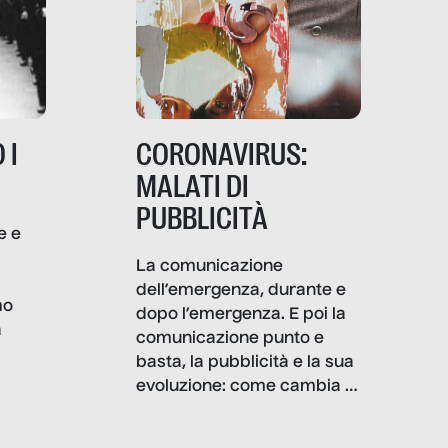
 I
CORONAVIRUS:
MALATI DI
PUBBLICITÀ
e e
i
La comunicazione
dell’emergenza, durante e
mo
dopo l’emergenza. E poi la
a
comunicazione punto e
basta, la pubblicità e la sua
, infografiche
evoluzione: come cambia il
filo rosso che dalle aziende
e e
porta ai clienti. Ne usciremo