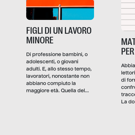
alterarne le molecole
professionali – e, attraverso
esse, il senso stesso della
dignità.
FIGLI DI UN LAVORO
MINORE
MAT
PER
Di professione bambini, o
adolescenti, o giovani
Abbia
adulti. E, allo stesso tempo,
lettor
lavoratori, nonostante non
di fo
abbiano compiuto la
confr
maggiore età. Quella del
tracc
lavoro minorile è una piaga
La do
con pesanti effetti
volev
psicologici e sociali, ed è
sapre
più vicina di quanto si pensi:
un te
non esiste solo nel Terzo
rispos
mondo, ma anche in Italia,