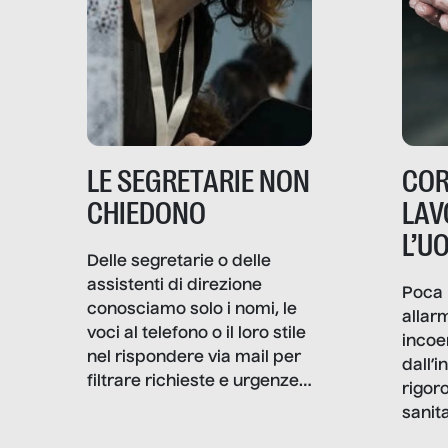
LE SEGRETARIE NON
COR
CHIEDONO
LAV
L’U
Delle segretarie o delle
assistenti di direzione
Poca 
conosciamo solo i nomi, le
allar
voci al telefono o il loro stile
incoe
nel rispondere via mail per
dall’i
filtrare richieste e urgenze. I
rigor
volti quasi mai. Senza
sanita
Filtro è andato a scavare
coron