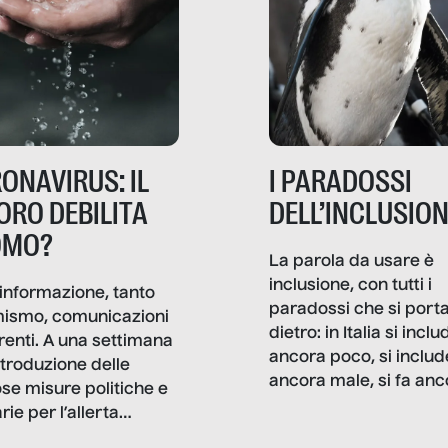
ONAVIRUS: IL
I PARADOSSI
ORO DEBILITA
DELL’INCLUSIO
OMO?
La parola da usare è
inclusione, con tutti i
informazione, tanto
paradossi che si port
mismo, comunicazioni
dietro: in Italia si inclu
renti. A una settimana
ancora poco, si includ
ntroduzione delle
ancora male, si fa anc
ose misure politiche e
troppo marketing di
rie per l’allerta
facciata. Per fortuna, 
avirus, Senza Filtro è