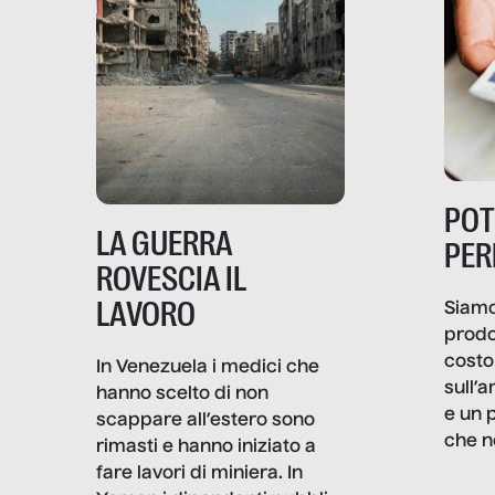
PO
LA GUERRA
PER
ROVESCIA IL
LAVORO
Siamo
prodo
costo 
In Venezuela i medici che
sull’a
hanno scelto di non
e un 
scappare all’estero sono
che n
rimasti e hanno iniziato a
valore
fare lavori di miniera. In