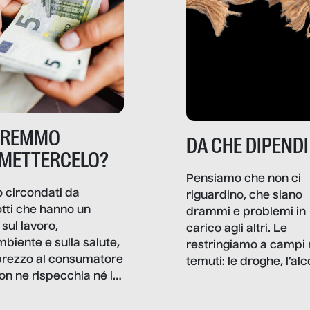
TREMMO
DA CHE DIPENDI
METTERCELO?
Pensiamo che non ci
 circondati da
riguardino, che siano
tti che hanno un
drammi e problemi in
sul lavoro,
carico agli altri. Le
mbiente e sulla salute,
restringiamo a campi 
prezzo al consumatore
temuti: le droghe, l’alcol
on ne rispecchia né il
gioco d’azzardo, e nel 
 né i lati in ombra. Da
mentiamo a noi stessi; 