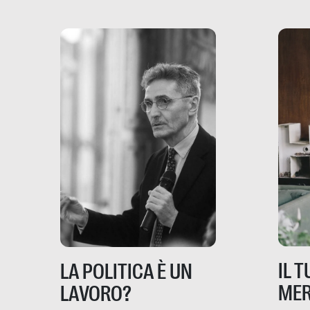
dove coinvolge 336.000
minori. […]
IL 
LA POLITICA È UN
MER
LAVORO?