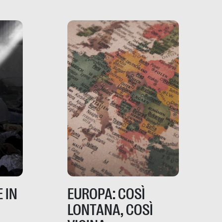
ro
davvero migliori, sotto
ia,
questo punto di vista?
e,
,
izia,
 IN
EUROPA: COSÌ
LONTANA, COSÌ