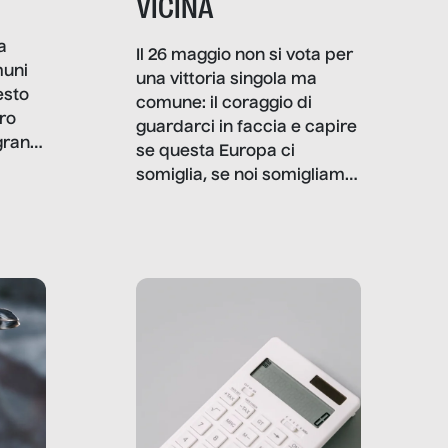
VICINA
a
Il 26 maggio non si vota per
muni
una vittoria singola ma
esto
comune: il coraggio di
ro
guardarci in faccia e capire
granti
se questa Europa ci
i di
somiglia, se noi somigliamo
cia,
a lei. Per provare a
rispondere, SenzaFiltro ha
do
indagato il mestiere della
ci
politica italiana ed europea,
che lingua parla e che
strumenti usa, come
comunica, quanto vale […]