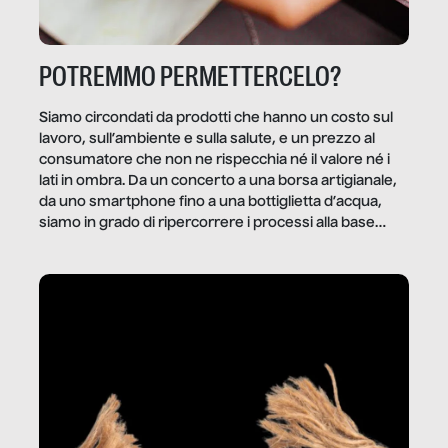
POTREMMO PERMETTERCELO?
Siamo circondati da prodotti che hanno un costo sul
lavoro, sull’ambiente e sulla salute, e un prezzo al
consumatore che non ne rispecchia né il valore né i
lati in ombra. Da un concerto a una borsa artigianale,
da uno smartphone fino a una bottiglietta d’acqua,
siamo in grado di ripercorrere i processi alla base
della produzione di ciò che diamo per scontato?
Questo reportage è un viaggio nel lavoro invisibile
dietro gli oggetti e i servizi che fanno la nostra vita
quotidiana.