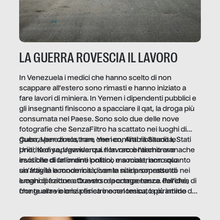
LA GUERRA ROVESCIA IL LAVORO
In Venezuela i medici che hanno scelto di non
scappare all’estero sono rimasti e hanno iniziato a
fare lavori di miniera. In Yemen i dipendenti pubblici e
gli insegnanti finiscono a spacciare il qat, la droga più
consumata nel Paese. Sono solo due delle nove
fotografie che SenzaFiltro ha scattato nei luoghi di
guerra per dimostrare che i conflitti ribaltano le
Cuba, Venezuela, Iran, Yemen, Arabia Saudita, Stati
priorità di sopravvivenza. Il lavoro è l’architrave
Uniti, Kenya, Uganda: qui non raccontiamo cronache
invisibile di un ordine politico e sociale, non solo
esotiche di fallimenti lontani, ma mostriamo quanto
un’attività economica: diventa nitida soprattutto nei
sia fragile la modernità, con le sue promesse di
luoghi di frattura. Questo reportage nasce dall’idea
emancipazione attraverso la competenza. Perché, di
che guerre e crisi penetrino nel tessuto più intimo
fronte alla violenza fisica o economica, la piramide del
delle società per alterarne le molecole professionali –
lavoro rovescia la sua gravità.
e, attraverso esse, il senso stesso della dignità.