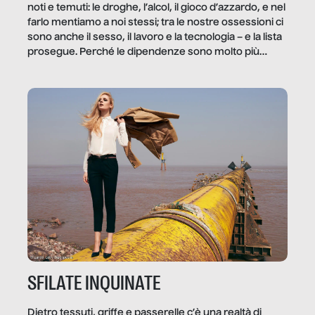
noti e temuti: le droghe, l’alcol, il gioco d’azzardo, e nel
farlo mentiamo a noi stessi; tra le nostre ossessioni ci
sono anche il sesso, il lavoro e la tecnologia – e la lista
prosegue. Perché le dipendenze sono molto più
diffuse e subdole di quanto saremmo disposti ad
ammettere, e per ogni vittima c’è qualcuno che ne
trae un guadagno. In questo reportage vediamo
quale e come.
SFILATE INQUINATE
Dietro tessuti, griffe e passerelle c’è una realtà di