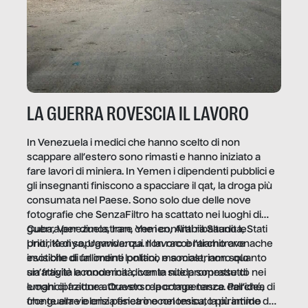
LA GUERRA ROVESCIA IL LAVORO
In Venezuela i medici che hanno scelto di non
scappare all’estero sono rimasti e hanno iniziato a
fare lavori di miniera. In Yemen i dipendenti pubblici e
gli insegnanti finiscono a spacciare il qat, la droga più
consumata nel Paese. Sono solo due delle nove
fotografie che SenzaFiltro ha scattato nei luoghi di
guerra per dimostrare che i conflitti ribaltano le
Cuba, Venezuela, Iran, Yemen, Arabia Saudita, Stati
priorità di sopravvivenza. Il lavoro è l’architrave
Uniti, Kenya, Uganda: qui non raccontiamo cronache
invisibile di un ordine politico e sociale, non solo
esotiche di fallimenti lontani, ma mostriamo quanto
un’attività economica: diventa nitida soprattutto nei
sia fragile la modernità, con le sue promesse di
luoghi di frattura. Questo reportage nasce dall’idea
emancipazione attraverso la competenza. Perché, di
che guerre e crisi penetrino nel tessuto più intimo
fronte alla violenza fisica o economica, la piramide del