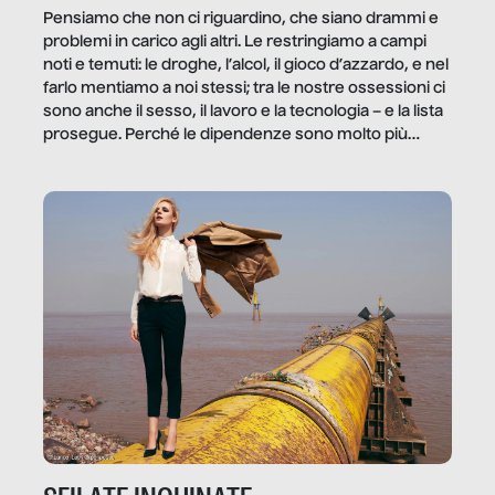
Pensiamo che non ci riguardino, che siano drammi e
problemi in carico agli altri. Le restringiamo a campi
noti e temuti: le droghe, l’alcol, il gioco d’azzardo, e nel
farlo mentiamo a noi stessi; tra le nostre ossessioni ci
sono anche il sesso, il lavoro e la tecnologia – e la lista
prosegue. Perché le dipendenze sono molto più
diffuse e subdole di quanto saremmo disposti ad
ammettere, e per ogni vittima c’è qualcuno che ne
trae un guadagno. In questo reportage vediamo
quale e come.