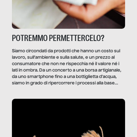
POTREMMO PERMETTERCELO?
Siamo circondati da prodotti che hanno un costo sul
lavoro, sull’ambiente e sulla salute, e un prezzo al
consumatore che non ne rispecchia né il valore né i
lati in ombra. Da un concerto a una borsa artigianale,
da uno smartphone fino a una bottiglietta d’acqua,
siamo in grado di ripercorrere i processi alla base
della produzione di ciò che diamo per scontato?
Questo reportage è un viaggio nel lavoro invisibile
dietro gli oggetti e i servizi che fanno la nostra vita
quotidiana.