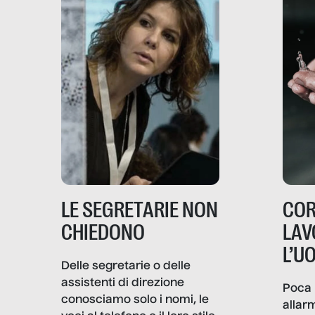
LE SEGRETARIE NON
COR
CHIEDONO
LAV
L’U
Delle segretarie o delle
assistenti di direzione
Poca 
conosciamo solo i nomi, le
allar