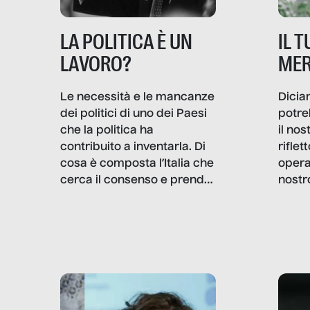
IL 
LA POLITICA È UN
MER
LAVORO?
Dicia
Le necessità e le mancanze
potre
dei politici di uno dei Paesi
il no
che la politica ha
rifle
contribuito a inventarla. Di
opera
cosa è composta l’Italia che
nostr
cerca il consenso e prende
concr
le decisioni?