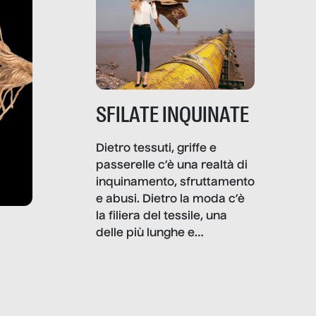
SFILATE INQUINATE
Dietro tessuti, griffe e
passerelle c’è una realtà di
inquinamento, sfruttamento
e abusi. Dietro la moda c’è
la filiera del tessile, una
delle più lunghe e
impattanti dal punto di vista
sociale e ambientale. In
questo reportage mettiamo
in luce le gravi