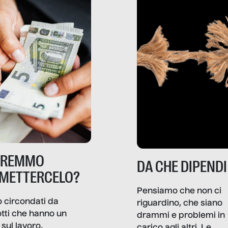
TREMMO
DA CHE DIPENDI
METTERCELO?
Pensiamo che non ci
 circondati da
riguardino, che siano
tti che hanno un
drammi e problemi in
sul lavoro,
carico agli altri. Le