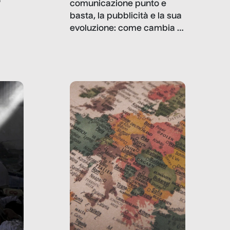
comunicazione punto e
basta, la pubblicità e la sua
, infografiche
evoluzione: come cambia il
filo rosso che dalle aziende
e e
porta ai clienti. Ne usciremo
ro
davvero migliori, sotto
ia,
questo punto di vista?
e,
,
izia,