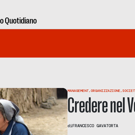
ro Quotidiano
MANAGEMENT
,
ORGANIZZAZIONE
,
SOCIET
Credere nel V
di
FRANCESCO GAVATORTA