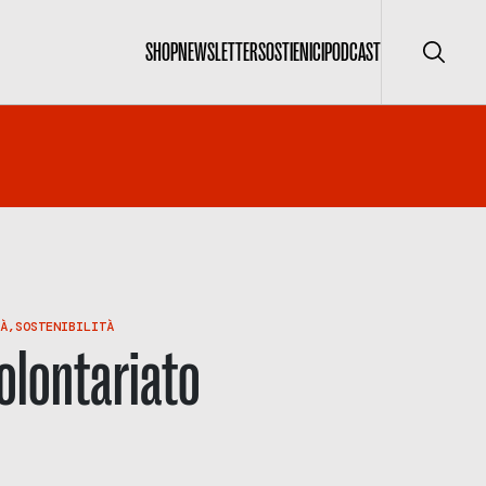
SHOP
NEWSLETTER
SOSTIENICI
PODCAST
Cerca
À
,
SOSTENIBILITÀ
olontariato