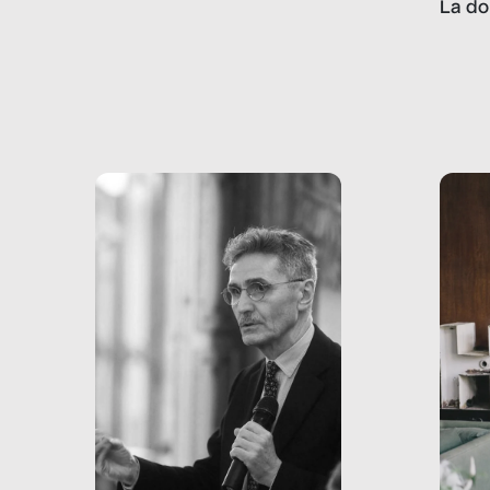
La do
con pesanti effetti
volev
psicologici e sociali, ed è
sapre
più vicina di quanto si pensi:
un te
non esiste solo nel Terzo
rispos
mondo, ma anche in Italia,
dove coinvolge 336.000
minori. […]