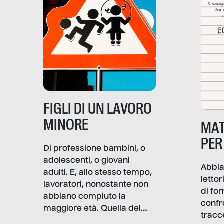
soprattutto nei luoghi di
lavoro rovescia la sua
frattura. Questo reportage
gravità.
nasce dall’idea che guerre
e crisi penetrino nel tessuto
più intimo delle società per
alterarne le molecole
professionali – e, attraverso
esse, il senso stesso della
dignità.
FIGLI DI UN LAVORO
MINORE
MAT
PER
Di professione bambini, o
adolescenti, o giovani
Abbia
adulti. E, allo stesso tempo,
lettor
lavoratori, nonostante non
di fo
abbiano compiuto la
confr
maggiore età. Quella del
tracc
lavoro minorile è una piaga