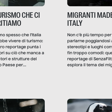
TURISMO CHE CI
MIGRANTI MADE
ITIAMO
ITALY
mo spesso che l’Italia
Non c’è più tempo per
bbe vivere di turismo:
parlarne poggiandosi 
stro reportage punta i
stereotipi e luoghi co
ttori su ciò che manca a
fin troppo comodi: qu
tori e strutture del
reportage di SenzaFilt
o Paese per
esplora il tema dei mi
etizzarlo.
sotto i molteplici profil
cui non arriva mai trac
compreso quello degli
immigrati che – quan
possono – addirittura 
ripensano.