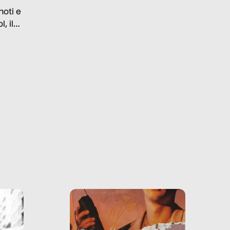
problematiche del settore e
noti e
la malafede dei grandi
, il
marchi.
farlo
tra le
ono
o e la
o più
uanto
he ne
questo
ale e