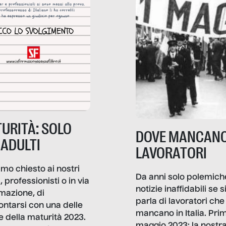
URITÀ: SOLO
DOVE MANCANO
 ADULTI
LAVORATORI
mo chiesto ai nostri
Da anni solo polemich
i, professionisti o in via
notizie inaffidabili se s
rmazione, di
parla di lavoratori che
ontarsi con una delle
mancano in Italia. Pri
e della maturità 2023.
maggio 2023: la nostr