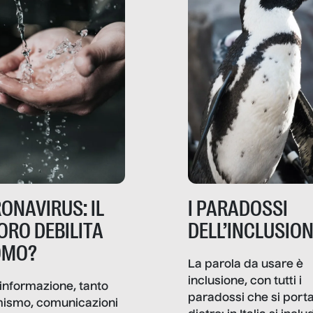
ONAVIRUS: IL
I PARADOSSI
ORO DEBILITA
DELL’INCLUSIO
OMO?
La parola da usare è
inclusione, con tutti i
informazione, tanto
paradossi che si port
mismo, comunicazioni