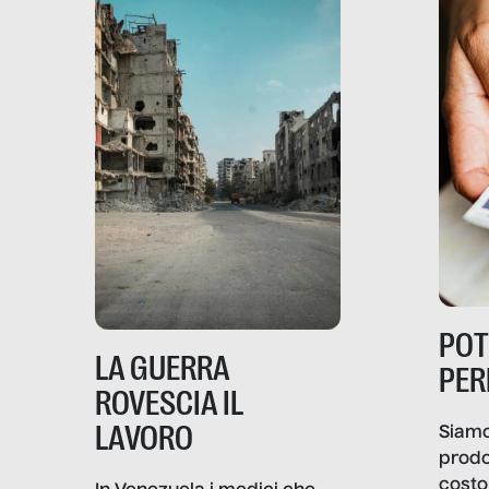
PO
LA GUERRA
PER
ROVESCIA IL
LAVORO
Siamo
prodo
costo 