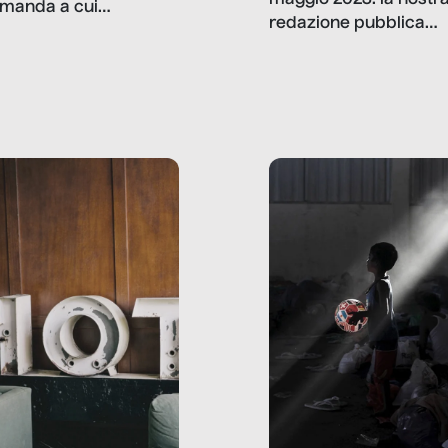
manda a cui
redazione pubblica
amo rispondere è:
dati, storie, interviste
mmo ancora scrivere
che raccontano come
ma, da adulti? Ecco le
stanno davvero le cos
te, nelle loro prove.
dove mancano davve
risorse. Sono la giustiz
la sanità, la ristorazion
la scuola, le fabbriche
la pubblica
amministrazione, l’edil
il sociale.