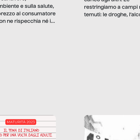
mbiente e sulla salute,
restringiamo a campi 
prezzo al consumatore
temuti: le droghe, l’alcol
on ne rispecchia né il
gioco d’azzardo, e nel 
 né i lati in ombra. Da
mentiamo a noi stessi; 
ncerto a una borsa
nostre ossessioni ci s
ianale, da uno
anche il sesso, il lavor
phone fino a una
tecnologia – e la lista
glietta d’acqua, siamo
prosegue. Perché le
do di ripercorrere i
dipendenze sono molt
ssi alla base della
diffuse e subdole di q
zione di ciò che
saremmo disposti ad
 per scontato?
ammettere, e per ogni
o reportage è un
vittima c’è qualcuno c
o nel lavoro invisibile
trae un guadagno. In 
 gli oggetti e i servizi
reportage vediamo qu
anno la nostra vita
come.
diana.