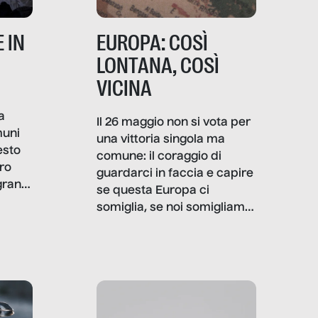
 IN
EUROPA: COSÌ
LONTANA, COSÌ
VICINA
a
Il 26 maggio non si vota per
muni
una vittoria singola ma
esto
comune: il coraggio di
ro
guardarci in faccia e capire
granti
se questa Europa ci
i di
somiglia, se noi somigliamo
cia,
a lei. Per provare a
rispondere, SenzaFiltro ha
do
indagato il mestiere della
ci
politica italiana ed europea,
che lingua parla e che
strumenti usa, come