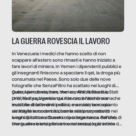
LA GUERRA ROVESCIA IL LAVORO
In Venezuela i medici che hanno scelto di non
scappare all’estero sono rimasti e hanno iniziato a
fare lavori di miniera. In Yemen i dipendenti pubblici e
gli insegnanti finiscono a spacciare il qat, la droga più
consumata nel Paese. Sono solo due delle nove
fotografie che SenzaFiltro ha scattato nei luoghi di
guerra per dimostrare che i conflitti ribaltano le
Cuba, Venezuela, Iran, Yemen, Arabia Saudita, Stati
priorità di sopravvivenza. Il lavoro è l’architrave
Uniti, Kenya, Uganda: qui non raccontiamo cronache
invisibile di un ordine politico e sociale, non solo
esotiche di fallimenti lontani, ma mostriamo quanto
un’attività economica: diventa nitida soprattutto nei
sia fragile la modernità, con le sue promesse di
luoghi di frattura. Questo reportage nasce dall’idea
emancipazione attraverso la competenza. Perché, di
che guerre e crisi penetrino nel tessuto più intimo
fronte alla violenza fisica o economica, la piramide del
delle società per alterarne le molecole professionali –
lavoro rovescia la sua gravità.