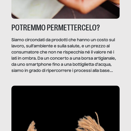
POTREMMO PERMETTERCELO?
Siamo circondati da prodotti che hanno un costo sul
lavoro, sull’ambiente e sulla salute, e un prezzo al
consumatore che non ne rispecchia né il valore né i
lati in ombra. Da un concerto a una borsa artigianale,
da uno smartphone fino a una bottiglietta d’acqua,
siamo in grado di ripercorrere i processi alla base
della produzione di ciò che diamo per scontato?
Questo reportage è un viaggio nel lavoro invisibile
dietro gli oggetti e i servizi che fanno la nostra vita
quotidiana.