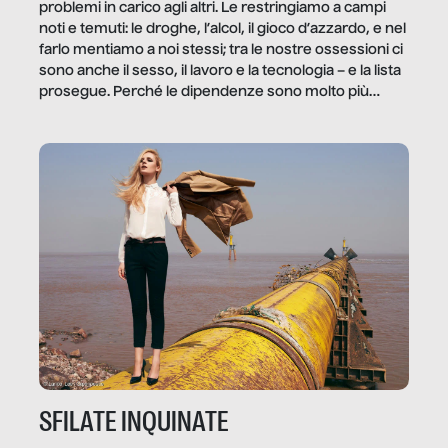
problemi in carico agli altri. Le restringiamo a campi
noti e temuti: le droghe, l’alcol, il gioco d’azzardo, e nel
farlo mentiamo a noi stessi; tra le nostre ossessioni ci
sono anche il sesso, il lavoro e la tecnologia – e la lista
prosegue. Perché le dipendenze sono molto più
diffuse e subdole di quanto saremmo disposti ad
ammettere, e per ogni vittima c’è qualcuno che ne
trae un guadagno. In questo reportage vediamo
quale e come.
SFILATE INQUINATE