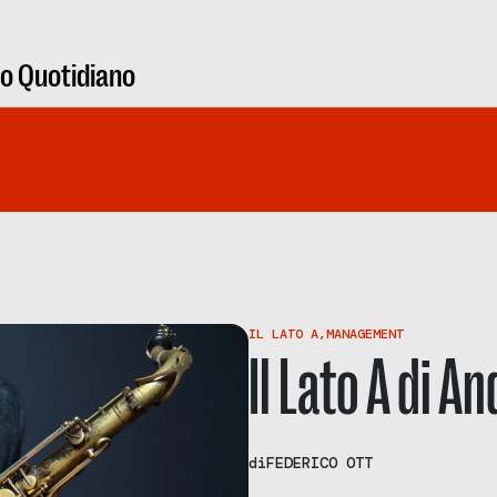
ro Quotidiano
IL LATO A
,
MANAGEMENT
Il Lato A di A
di
FEDERICO OTT