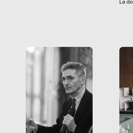
La do
con pesanti effetti
volev
psicologici e sociali, ed è
sapre
più vicina di quanto si pensi:
un te
non esiste solo nel Terzo
rispos
mondo, ma anche in Italia,
dove coinvolge 336.000
minori. […]