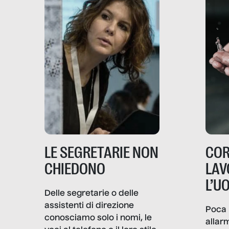
LE SEGRETARIE NON
COR
CHIEDONO
LAV
L’U
Delle segretarie o delle
assistenti di direzione
Poca 
conosciamo solo i nomi, le
allar