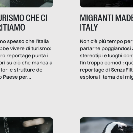
TURISMO CHE CI
MIGRANTI MADE
ITIAMO
ITALY
mo spesso che l’Italia
Non c’è più tempo per
bbe vivere di turismo:
parlarne poggiandosi 
stro reportage punta i
stereotipi e luoghi co
ttori su ciò che manca a
fin troppo comodi: qu
tori e strutture del
reportage di SenzaFilt
o Paese per
esplora il tema dei mi
etizzarlo.
sotto i molteplici profil
cui non arriva mai trac
compreso quello degli
immigrati che – quan
possono – addirittura 
ripensano.