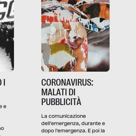
 I
CORONAVIRUS:
MALATI DI
PUBBLICITÀ
e e
i
La comunicazione
dell’emergenza, durante e
mo
dopo l’emergenza. E poi la
a