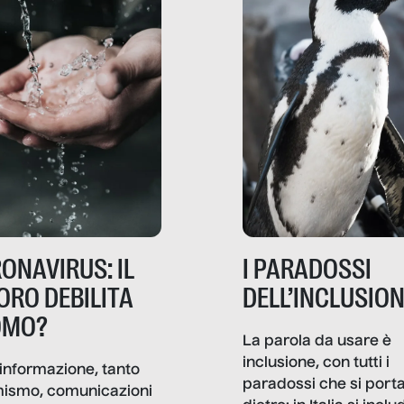
ONAVIRUS: IL
I PARADOSSI
ORO DEBILITA
DELL’INCLUSIO
OMO?
La parola da usare è
inclusione, con tutti i
informazione, tanto
paradossi che si port
mismo, comunicazioni