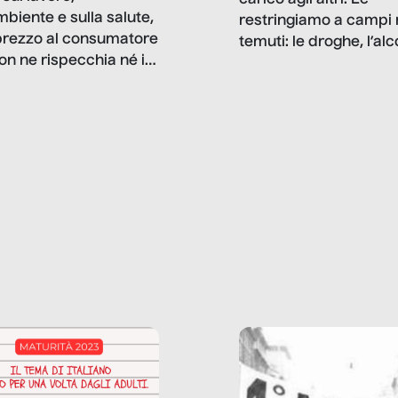
mbiente e sulla salute,
restringiamo a campi 
prezzo al consumatore
temuti: le droghe, l’alcol
on ne rispecchia né il
gioco d’azzardo, e nel 
 né i lati in ombra. Da
mentiamo a noi stessi; 
ncerto a una borsa
nostre ossessioni ci s
ianale, da uno
anche il sesso, il lavor
phone fino a una
tecnologia – e la lista
glietta d’acqua, siamo
prosegue. Perché le
do di ripercorrere i
dipendenze sono molt
ssi alla base della
diffuse e subdole di q
zione di ciò che
saremmo disposti ad
 per scontato?
ammettere, e per ogni
o reportage è un
vittima c’è qualcuno c
o nel lavoro invisibile
trae un guadagno. In 
 gli oggetti e i servizi
reportage vediamo qu
anno la nostra vita
come.
diana.