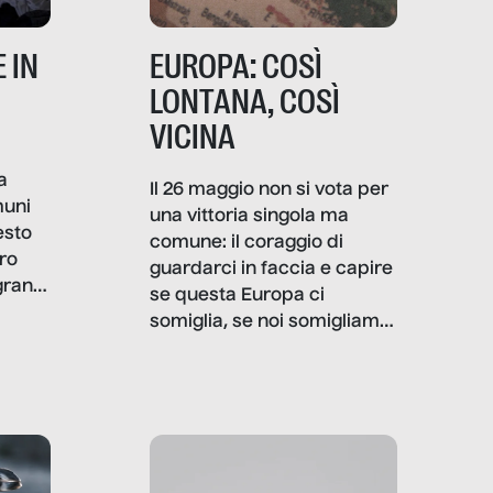
 IN
EUROPA: COSÌ
LONTANA, COSÌ
VICINA
a
Il 26 maggio non si vota per
muni
una vittoria singola ma
esto
comune: il coraggio di
ro
guardarci in faccia e capire
granti
se questa Europa ci
i di
somiglia, se noi somigliamo
cia,
a lei. Per provare a
rispondere, SenzaFiltro ha
do
indagato il mestiere della
ci
politica italiana ed europea,
che lingua parla e che
strumenti usa, come