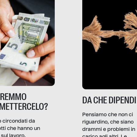
TREMMO
DA CHE DIPENDI
METTERCELO?
Pensiamo che non ci
 circondati da
riguardino, che siano
tti che hanno un
drammi e problemi in
sul lavoro,
carico agli altri. Le