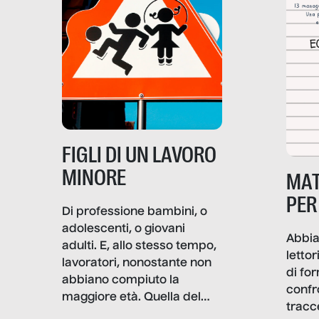
soprattutto nei luoghi di
lavoro rovescia la sua
frattura. Questo reportage
gravità.
nasce dall’idea che guerre
e crisi penetrino nel tessuto
più intimo delle società per
alterarne le molecole
professionali – e, attraverso
esse, il senso stesso della
dignità.
FIGLI DI UN LAVORO
MINORE
MAT
PER
Di professione bambini, o
adolescenti, o giovani
Abbia
adulti. E, allo stesso tempo,
lettor
lavoratori, nonostante non
di fo
abbiano compiuto la
confr
maggiore età. Quella del
tracc
lavoro minorile è una piaga