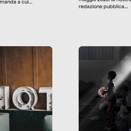
manda a cui
redazione pubblica
amo rispondere è:
dati, storie, interviste
mmo ancora scrivere
che raccontano come
ma, da adulti? Ecco le
stanno davvero le cos
te, nelle loro prove.
dove mancano davve
risorse. Sono la giustiz
la sanità, la ristorazion
la scuola, le fabbriche
la pubblica
amministrazione, l’edil
il sociale.