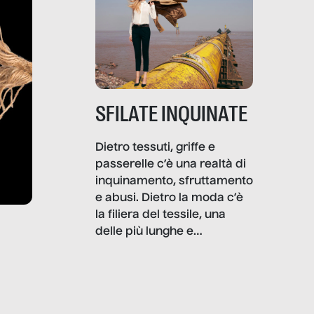
SFILATE INQUINATE
Dietro tessuti, griffe e
passerelle c’è una realtà di
inquinamento, sfruttamento
e abusi. Dietro la moda c’è
la filiera del tessile, una
delle più lunghe e
impattanti dal punto di vista
sociale e ambientale. In
questo reportage mettiamo
in luce le gravi