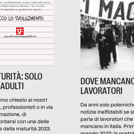
URITÀ: SOLO
DOVE MANCANO
 ADULTI
LAVORATORI
mo chiesto ai nostri
Da anni solo polemich
i, professionisti o in via
notizie inaffidabili se s
rmazione, di
parla di lavoratori che
ontarsi con una delle
mancano in Italia. Pri
e della maturità 2023.
maggio 2023: la nostr