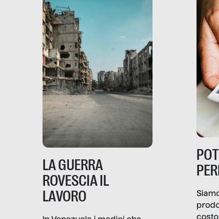
PO
LA GUERRA
PER
ROVESCIA IL
LAVORO
Siamo
prodo
costo 