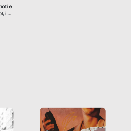
problematiche del settore e
noti e
la malafede dei grandi
, il
marchi.
farlo
tra le
ono
o e la
o più
uanto
he ne
questo
ale e