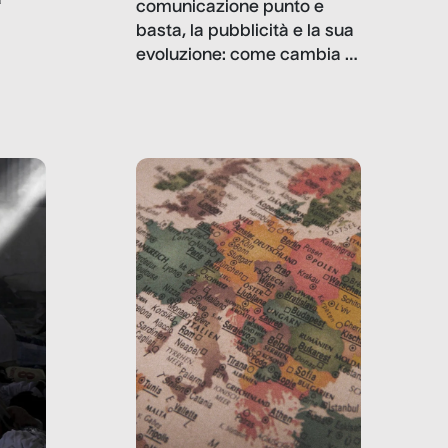
comunicazione punto e
basta, la pubblicità e la sua
, infografiche
evoluzione: come cambia il
filo rosso che dalle aziende
e e
porta ai clienti. Ne usciremo
ro
davvero migliori, sotto
ia,
questo punto di vista?
e,
,
izia,