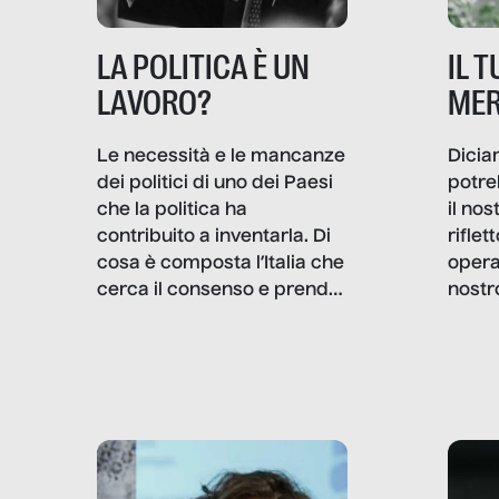
IL 
LA POLITICA È UN
MER
LAVORO?
Dicia
Le necessità e le mancanze
potre
dei politici di uno dei Paesi
il no
che la politica ha
rifle
contribuito a inventarla. Di
opera
cosa è composta l’Italia che
nostr
cerca il consenso e prende
concr
le decisioni?